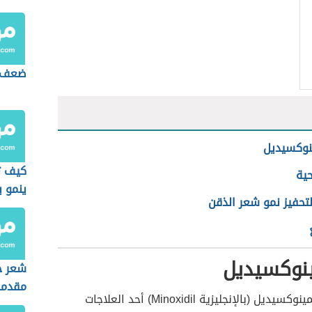
ضعف 
نوكسيديل
كيف ت
حية
ينمو 
لتحفيز نمو شعر الذقن
ينوكسيديل
شعر 
مقدمة
يُعتبر علاج المينوكسيديل (بالإنجليزية Minoxidil) أحد العلاجات