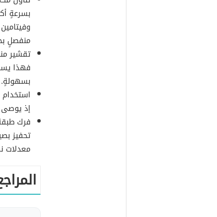
وفيتامين 
منفصلٍ ب
تقشير منط
فهذا يساع
بسهولةٍ.
استخدام م
إذ يوصى بأخذ جرعة
فرك طبقةٍ
تحفيز بصي
معدلات نم
المراجع