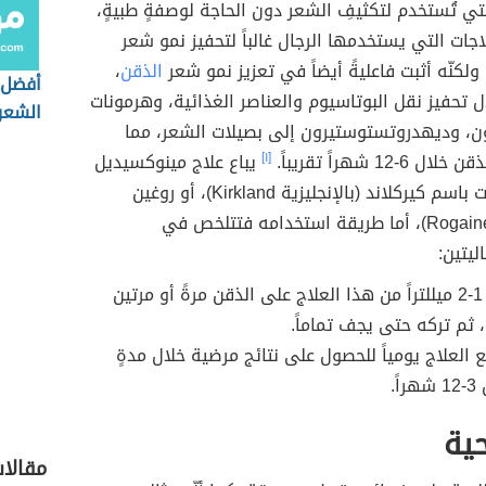
لتي تُستخدم لتكثيفِ الشعر دون الحاجة لوصفةٍ طبيةٍ،
جات التي يستخدمها الرجال غالباً لتحفيز نمو شعر
ولكنّه أثبت فاعليةً أيضاً في تعزيز نمو شعر
الذقن
،
أفضل 
 تحفيز نقل البوتاسيوم والعناصر الغذائية، وهرمونات
الشعر
ن، وديهدروتستوستيرون إلى بصيلات الشعر، مما
-12 شهراً تقريباً.
[١]
يباع علاج مينوكسيديل
في الصيدليات باسم كيركلاند (بالإنجليزية Kirkland)، أو روغين
(بالإنجليزية Rogaine)، أما طريقة استخدامه فتتلخص في
ليتين:
توزيع من 1-2 ميللتراً من هذا العلاج على الذقن مرةً أو مرتين
 ثم تركه حتى يجف تماماً.
ع العلاج يومياً للحصول على نتائج مرضية خلال مدةٍ
ً.
حية
مقالات