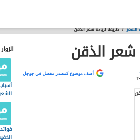
الشعر
/
طريقة لزيادة شعر الذقن
 شعر الذقن
الزوار
أضف موضوع كمصدر مفضل في جوجل
أسبا
الشعر
فوائد 
الخفي