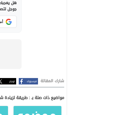
هل يعجبك 
جوجل لتصلك
أض
شارك المقالة
فيسبوك
تويتر
مواضيع ذات صلة بـ : طريقة لزيادة ش