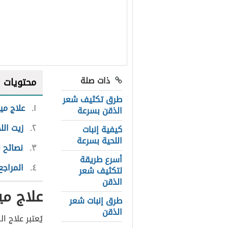
ذات صلة
محتويات
طرق تكثيف شعر
١
علاج مي
الذقن بسرعة
٢
زيت الل
كيفية إنبات
اللحية بسرعة
٣
نصائح 
أسرع طريقة
٤
المراجع
لتكثيف شعر
الذقن
علاج م
طرق إنبات شعر
الذقن