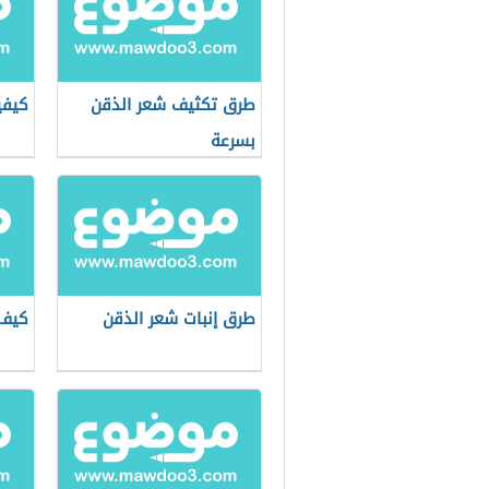
طرق تكثيف شعر الذقن
كيفي
بسرعة
طرق إنبات شعر الذقن
كيف 