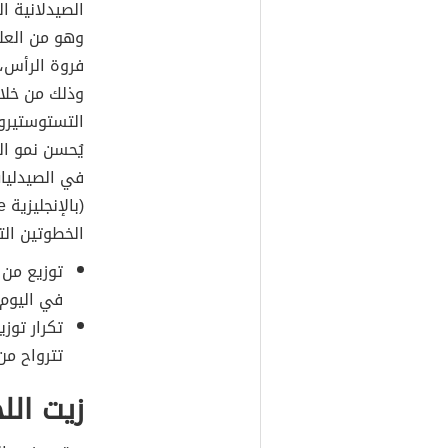
الصيدلانية ا
وهو من العلا
فروة الرأس، 
وذلك من خلال
التستوستيرو
يُحسن نمو الذقن خلال 6
الخطوتين التا
في اليوم،
تكرار توزي
تترواح من 3-12 شهرا
زيت الل