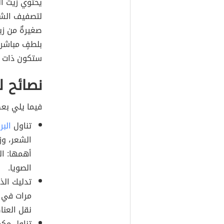
يحتوي زيت ال
لتصفيف الشع
صغيرةٌ من زي
بلطفٍ مباشرة
ستكون ذات ق
نصائح ل
فيما يلي بعض
تناول
البر
الشعر، وز
أهمها: ال
الصويا.
تدليك الذ
مرات في ا
نقل العنا
تناول مكم