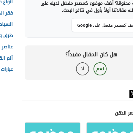
أنواع ط
محتوانا؟ أضف موضوع كمصدر مفضل لديك على
 مقالاتنا أولاً بأول في نتائج البحث.
فقر الد
السيا
ف كمصدر مفضل على Google
طرق و
عناصر ا
هل كان المقال مفيداً؟
ألم ال
نعم
لا
عبارات
عر الذقن