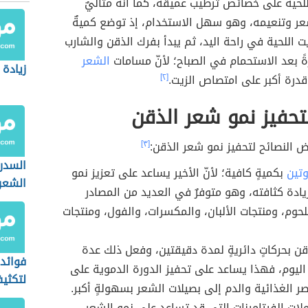
لحية على خصائص ترطيب عميقة، كما أنّه مثاليٌ
ر وتنعيمه، وهو سهل الاستخدام، إذ توضع كميةٌ
ت اللحية في راحة اليد، ثم يبدأ بفرك الذقن والشارب
ً بعد الاستحمام في الصباح؛ لأنّ مسامات
الشعر
زيادة 
درة أكبر على امتصاص الزيت.
[٢]
تحفيز نمو شعر الذقن
 النصائح لتحفيز نمو شعر الذقن:
[٣]
السدر
وتين
بكميةٍ كافية؛ لأنّ الأخير يساعد على تعزيز نمو
الشعر
يادة كثافته، وهو متوفرٌ في العديد من المصادر
لحوم، ومنتجات الألبان، والمكسرات، والفول، ومنتجات
قن بحركاتٍ دائريةٍ لمدة دقيقتين، وفعل ذلك عدة
فوائد 
ليوم، فهذا يساعد على تحفيز الدورة الدموية على
لتكثي
صر الغذائية والدم إلى بصيلات الشعر بسهولةٍ أكبر.
لات الفيتامينات التي قد تساعد على نمو الشعر