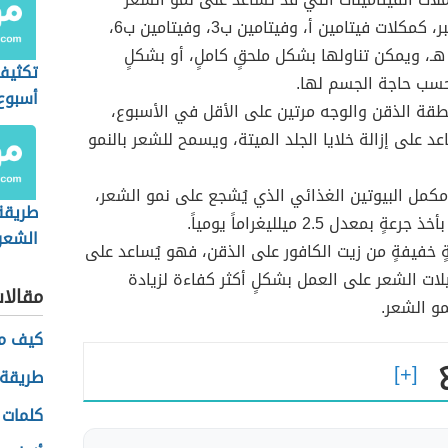
بسرعةٍ أكبر، كمكلات فيتامين أ، وفيتامين ب3، وفيتامين ب6،
هـ، ويمكن تناولها بشكل ملحقٍ كاملٍ، أو بشكلٍ
تكثيف
حسب حاجة الجسم لها.
أسبوع
قة الذقن والوجه مرتين على الأقل في الأسبوع،
د على إزالة خلايا الجلد الميتة، ويسمح للشعر بالنمو
كمل البيوتين الغذائي الذي يُشجع على نمو الشعر،
طريقة
ٍ بمعدل 2.5 ميلليغراماً يومياً.
الشعر 
 خفيفةٍ من زيت الكافور على الذقن، فهو يُساعد على
بسرعة
لات الشعر على العمل بشكلٍ أكثر كفاءة لزيادة
مقالا
و الشعر.
كيف ما
طريقة 
كلمات 