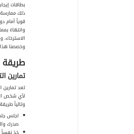
بطاقات إيجاب
ذلك ممارسة 
وانتهاءً بمم
الاسترخاء، 
وخصصنا هذا ا
طريقة م
تمارين ا
تعد تمارين 
لأي شخص القي
وتالياً طريق
اجلس جلسة
صدرك والي
خذ نفساً