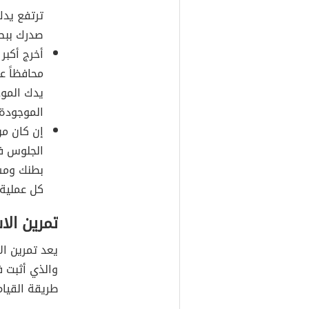
ترتفع يدك
صدرك ببط
أخرج أكبر
محافظاً ع
يدك الموج
الموجودة 
إن كان م
الجلوس ف
بطنك ومش
كل عملية 
تمرين الا
يعد تمرين ال
والذي أثبت ف
طريقة القيام