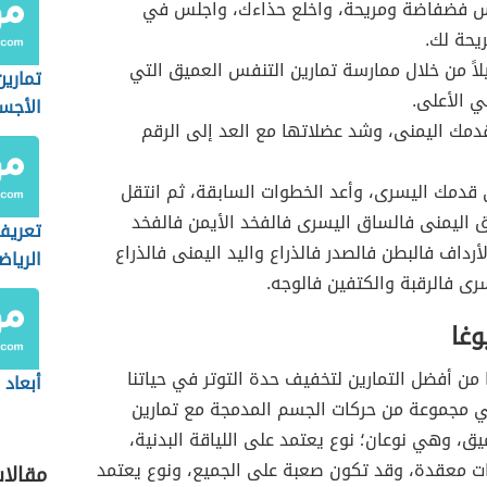
ابس فضفاضة ومريحة، واخلع حذاءك، واجلس في
يحة لك.
يلاً من خلال ممارسة تمارين التنفس العميق التي
تماري
ي الأعلى.
الأجس
دمك اليمنى، وشد عضلاتها مع العد إلى الرقم
 قدمك اليسرى، وأعد الخطوات السابقة، ثم انتقل
 اليمنى فالساق اليسرى فالفخد الأيمن فالفخد
تعريف
أرداف فالبطن فالصدر فالذراع واليد اليمنى فالذراع
الرياض
سرى فالرقبة والكتفين فالوجه.
وغا
ا من أفضل التمارين لتخفيف حدة التوتر في حياتنا
أبعاد ا
ي مجموعة من حركات الجسم المدمجة مع تمارين
ق، وهي نوعان؛ نوع يعتمد على اللياقة البدنية،
ت معقدة، وقد تكون صعبة على الجميع، ونوع يعتمد
مقالا