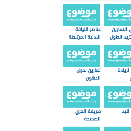
التمارين
عناصر اللياقة
زيد الطول
البدنية المرتبطة
بالصحة
لزيادة
تمارين لحرق
الدهون
لليد
طريقة الجري
الصحيحة