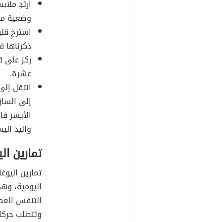
ارتدِ مل
وضعية مر
استرخِ قل
ذكرناها ف
ركز على ق
عشرة.
انتقل إلى
إلى الساق
الأيسر فال
واليد الي
تمارين الي
تمارين اليوغ
اليومية، وه
التنفس العمي
وتتطلب حركا