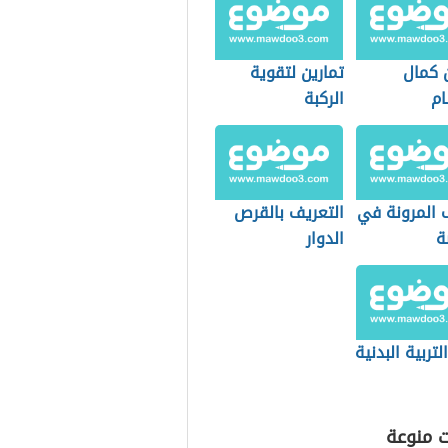
ن كمال
تمارين لتقوية
ام
الركبة
 المرونة في
التعريف بالقرص
ة
الدوار
لتربية البدنية
ت منوعة