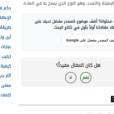
لبطيئة والتمدد، وهو النوع الذي ينصح به في العادة.
حكم ف
الإعاقة
محتوانا؟ أضف موضوع كمصدر مفضل لديك على
طريقة 
 مقالاتنا أولاً بأول في نتائج البحث.
أين ولد
ف كمصدر مفضل على Google
عبارات
ترتيب ل
هل كان المقال مفيداً؟
كيفية 
آثار ح
نعم
لا
معنى ا
كلمات 