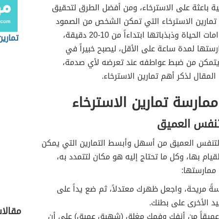
ية باعثة على الاسترخاء، ومن أفضل الطرق لتحقيق
تمارين الاسترخاء التي تمكن الشخص من الصمود
قوياً أمام دوامات الحياة وذبذباتها ابتداءاً من 10-20 دقيقة،
تمارين
ارستها لمدة ساعة على الأقل، ليصبح خبيراً في
ويتمكن من ضبط عواطفه عند تعرضه لأي صدمة،
لمقال لذكر أهم تمارين الاسترخاء.
مارسة تمارين الاسترخاء
لتنفس العميق
التنفس العميق من أسهل وأبسط التمارين التي يمكن
ام بها، وكل ما تحتاج إليه هو مكان لتتمدد به،
ة ممارستها:
ً مريحة، واجعل ظهرك معتدلاً، ثم ضع يداً على
د الأخرى على بطنك.
مقالا
 عميقاً من أنفك وفمك مغلق (شهيق عميق) على أن