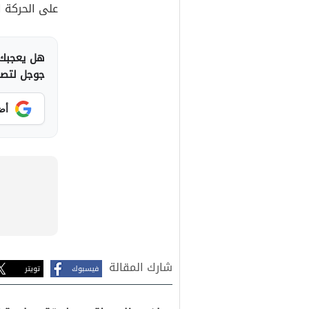
على الحركة ا
هل يعجبك 
جوجل لتصلك
أض
شارك المقالة
فيسبوك
تويتر