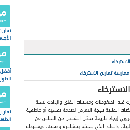
تماري
الأجسا
الاسترخاء
أفضل ت
مارسة تمارين الاسترخاء
الطول
الاسترخاء
 فيه الضغوطات ومسببات القلق وازدادت نسبة
كتات القلبية نتيجة التعرض لصدمة نفسية أو عاطفية
تمارين
روري إيجاد طريقة تمكن الشخص من التخلص من
الظهر
لبية، والقلق الذي يتحكم بمشاعره وصحته، ويستبدله