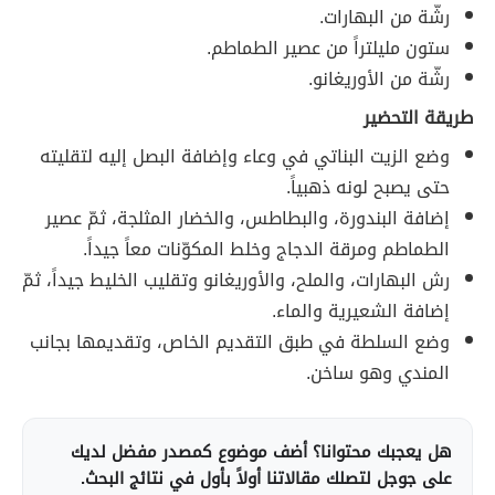
رشّة من البهارات.
ستون مليلتراً من عصير الطماطم.
رشّة من الأوريغانو.
طريقة التحضير
وضع الزيت البناتي في وعاء وإضافة البصل إليه لتقليته
حتى يصبح لونه ذهبياً.
إضافة البندورة، والبطاطس، والخضار المثلجة، ثمّ عصير
الطماطم ومرقة الدجاج وخلط المكوّنات معاً جيداً.
رش البهارات، والملح، والأوريغانو وتقليب الخليط جيداً، ثمّ
إضافة الشعيرية والماء.
وضع السلطة في طبق التقديم الخاص، وتقديمها بجانب
المندي وهو ساخن.
هل يعجبك محتوانا؟ أضف موضوع كمصدر مفضل لديك
على جوجل لتصلك مقالاتنا أولاً بأول في نتائج البحث.