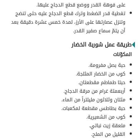
على فوهة القدر ووضع قطع الدجاج عليها.
تغطية قدر الضغط وترك قطع الدجاج عليه حتى تنضج
وتنزل عصارتها على الأرز، لمدة خمس عشرة دقيقة بعد
أن يتمّ سماع صفير القدر.
طريقة عمل شوربة الخضار
المكوّنات
حبة بصل مفرومة.
كوب من الخضار المثلجة.
حبتا طماطم مقطعتان.
أربعمئة غرام من مرقة الدجاج.
مئتان وثلاثون مليلتراً من الماء.
حبة بطاطس مقطعة لمكعبات.
كوب من الشعيرية.
ملعقة زيت نباتي.
القليل من الملح.