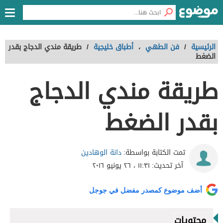
الرئيسية
/
فن الطهي
،
أطباق خليجية
/
طريقة مندي الدجاج بقدر
الضغط
طريقة مندي الدجاج
بقدر الضغط
دانة الوهادين
تمت الكتابة بواسطة:
آخر تحديث:
١١:٣١ ، ٢٦ يونيو ٢٠١٦
أضف موضوع كمصدر مفضل في جوجل
محتويات