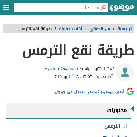
الرئيسية
/
فن الطهي
،
أكلات خفيفة
/
طريقة نقع الترمس
طريقة نقع الترمس
Aysheh Osama
تمت الكتابة بواسطة:
آخر تحديث:
١٢:٥٢ ، ١٨ أكتوبر ٢٠١٥
أضف موضوع كمصدر مفضل في جوجل
محتويات
١
الترمس