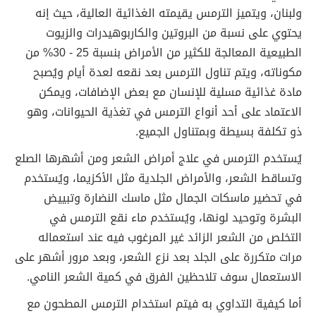
ولبنان، ويتميز الترمس يقيمته الغذائية العالية، حيث إنه
يحتوي على نسبة من البروتين والكاربوهيدرات والزيوت
الطبيعية المعالجة للكثير من الأمراض بنسبة 25 - 30% من
مكوناته، ويتم تناول الترمس بعد نقعه لعدة أيام ويُصبح
مادة غذائية مسلية للإنسان مع بعض الإضافات، ويمكن
الاعتماد على أحد أنواع الترمس في تغذية الحيوانات، وهو
ذو تكلفة بسيطة وبمتناول الجميع.
يُستخدم الترمس في علاج أمراض الشعر ومن أشهرها الصلع
وتساقط الشعر، والأمراض الجلدية مثل الأكزيما، ويُستخدم
في تحضير ماسكات الجمال مثل ماسك النضارة وتبييض
البشرة وتوحيد لونها، ويُستخدم ماء نقع الترمس في
التخلص من الشعر الزائد غير المرغوب فيه عند استعماله
مرات متكررة على الجلد بعد نزع الشعر، وبعد مرور أشهر على
الاستعمال سوف تلاحظين الفرق في كمية الشعر النامي.
أما كيفية التداوي به فيتم استخدام الترمس المطحون مع