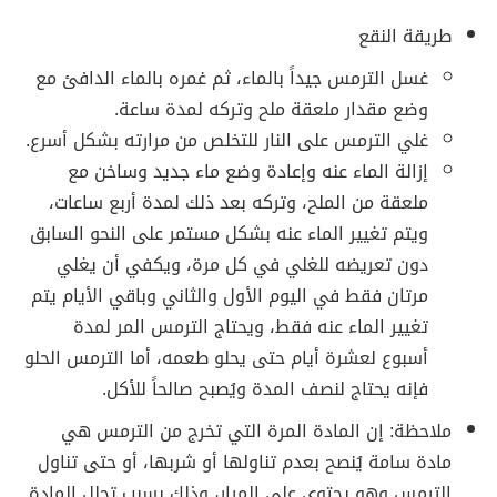
طريقة النقع
غسل الترمس جيداً بالماء، ثم غمره بالماء الدافئ مع
وضع مقدار ملعقة ملح وتركه لمدة ساعة.
غلي الترمس على النار للتخلص من مرارته بشكل أسرع.
إزالة الماء عنه وإعادة وضع ماء جديد وساخن مع
ملعقة من الملح، وتركه بعد ذلك لمدة أربع ساعات،
ويتم تغيير الماء عنه بشكل مستمر على النحو السابق
دون تعريضه للغلي في كل مرة، ويكفي أن يغلي
مرتان فقط في اليوم الأول والثاني وباقي الأيام يتم
تغيير الماء عنه فقط، ويحتاج الترمس المر لمدة
أسبوع لعشرة أيام حتى يحلو طعمه، أما الترمس الحلو
فإنه يحتاج لنصف المدة ويُصبح صالحاً للأكل.
ملاحظة: إن المادة المرة التي تخرج من الترمس هي
مادة سامة يُنصح بعدم تناولها أو شربها، أو حتى تناول
الترمس وهو يحتوي على المرار، وذلك بسبب تحلل المادة