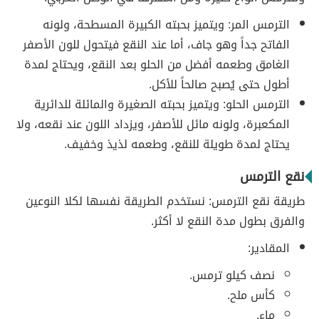
الترمس المر: ويتميز بحبته الكبيرة المسطحة، ولونه
الفاتح جداً وهو جاف، أما عند النقع فيتحول للون الأصفر
الغامق وطعمه أفضل من الحلو بعد النقع، ويحتاج لمدة
أطول حتى يُصبح صالحاً للأكل.
الترمس الحلو: ويتميز بحبته الصغيرة والمائلة للدائرية
المكعبرة، ولونه مائل للأصفر، ويزداد اللون عند نقعه، ولا
يحتاج لمدة طويلة للنقع، وطعمه لذيذ وخفيف.
نقع الترمس
طريقة نقع الترمس: نستخدم الطريقة نفسها لكلا النوعين
والفرق بطول مدة النقع لا أكثر.
المقادير:
نصف كيلو ترمس.
كأس ملح.
ماء.