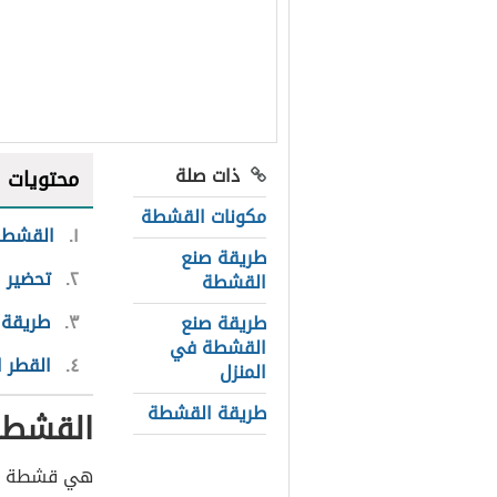
ذات صلة
محتويات
مكونات القشطة
١
القشطة
طريقة صنع
٢
تحضير 
القشطة
٣
طريقة 
طريقة صنع
القشطة في
٤
القطر ا
المنزل
طريقة القشطة
القشطة
هي قشطة الح