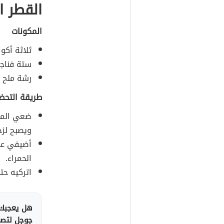
القطر ا
المكونات
ثلاثة أكوا
ستة فناجي
رشة ملح ل
طريقة التحض
ضعي المكو
ويصبح لزجا
أضيفي علي
الحمراء.
اتركيه حت
هل يعجبك 
جوجل لتصلك