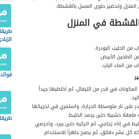
لمنزل وتحضير حلوى العسل بالقشطة.
القشطة في المنزل
طريقة
الزباد
ب من الحليب البودرة.
ن الطحين الأبيض.
ب من الماء البارد.
فوائد 
ير
مكونات في قدر من التيفال، ثم اخلطيها جيداً
يد.
 على نار متوسطة الحرارة، واستمري في تحريكها
ملعقة خشبية حتى يجمد الخليط.
طريقة 
ط في إناء زجاجي، ثم اتركيه حتى يبرد، واحرصي
ه كل عشر دقائق، ثم يصبح جاهزاً للاستخدام.