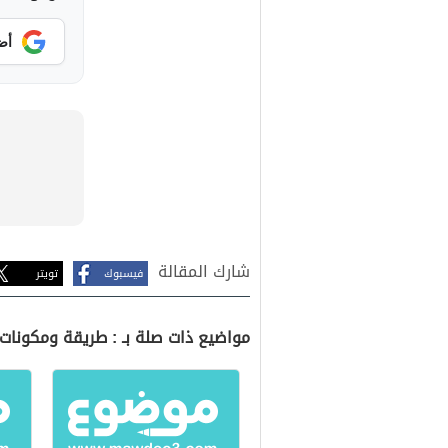
أض
شارك المقالة
فيسبوك
تويتر
مواضيع ذات صلة بـ : طريقة ومكونا