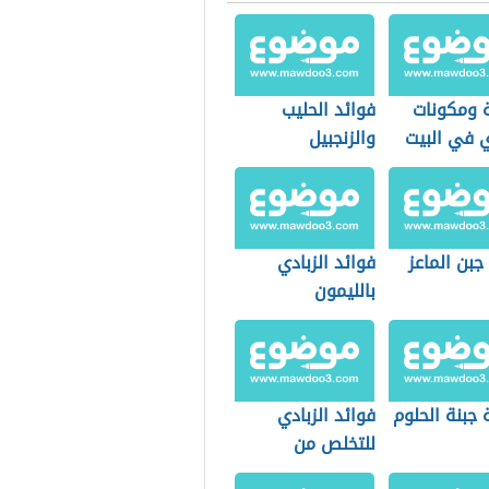
 ومكونات
فوائد الحليب
ي في البيت
والزنجبيل
جبن الماعز
فوائد الزبادي
بالليمون
جبنة الحلوم
فوائد الزبادي
للتخلص من
الإسهال