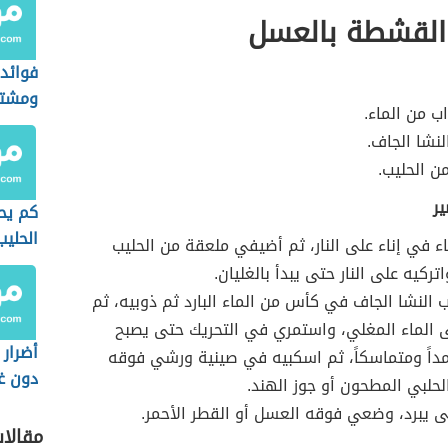
القشطة بالعسل
فوائد 
ومشتق
اب من الماء.
نشا الجاف.
ن الحليب.
ير
كم يحت
الحليب
 في إناء على النار، ثم أضيفي ملعقة من الحليب
اتركيه على النار حتى يبدأ بالغليان.
لنشا الجاف في كأس من الماء البارد ثم ذوبيه، ثم
 الماء المغلي، واستمري في التحريك حتى يصبح
أضرار 
داً ومتماسكاً، ثم اسكبيه في صينية ورشي فوقه
دون غ
حلبي المطحون أو جوز الهند.
ى يبرد، وضعي فوقه العسل أو القطر الأحمر.
مقالا