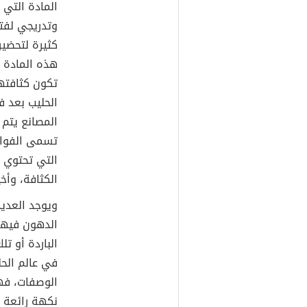
المادة التي
وتدريجي لفت
كثيرة لتحضير
هذه المادة ا
تكون كثافتها
الحليب بعد 
المصانع يتم
تسمى الفواص
التي تحتوي ا
الكثافة، وأخ
ويوجد العدي
الدهون فيها،
الباردة أو تل
في عالم الحل
الوصفات، فهي
نكهة رائعة 