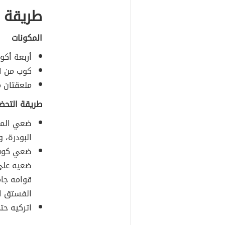
طريقة 
المكونات
أربعة أكو
كوب من ال
ملعقتان م
طريقة التحض
ضعي الماء
البودرة، و
ضعي كوب ا
ضعيه على
قوامه جام
الفستق ال
اتركيه حت