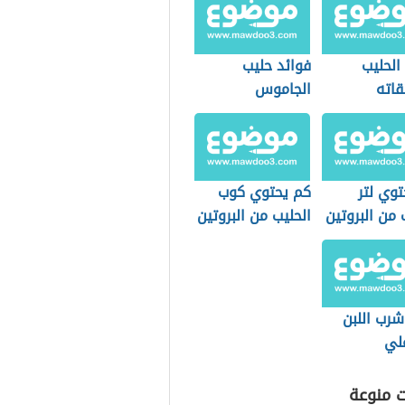
الحليب
فوائد حليب
اته
الجاموس
وي لتر
كم يحتوي كوب
 من البروتين
الحليب من البروتين
شرب اللبن
لي
ت منوعة