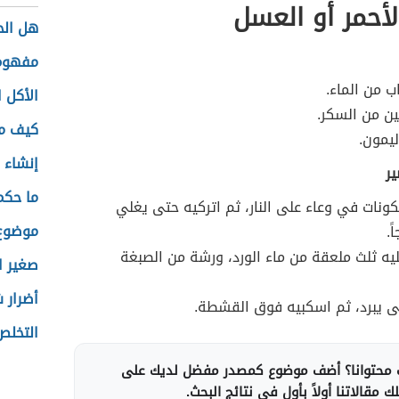
لأحمر أو العسل
هل ال
مفهوم 
ب من الماء.
الأكل 
ن من السكر.
كيف ما
يمون.
إنشاء 
ير
ما حكم
نات في وعاء على النار، ثم اتركيه حتى يغلي
موضوع 
ً.
ه ثلث ملعقة من ماء الورد، ورشة من الصبغة
صغير ا
أضرار 
ى يبرد، ثم اسكبيه فوق القشطة.
التخلص
محتوانا؟ أضف موضوع كمصدر مفضل لديك على
 مقالاتنا أولاً بأول في نتائج البحث.