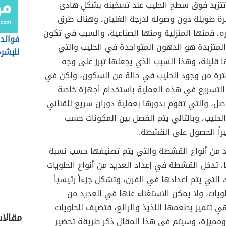
 تتزبد فوق سطح الحليب عند تسخينه بشكلٍ هادئ
رة طويلة دون وصوله لدرجة الغليان، وهناك طرق
ه، فمنها المنزلية ومنها الصناعية، والسبب في تكون
فوائد 
لمتزبدة هو الدهون المتواجدة في الحليب والتي
للبشر
 قليلة، وهذا السبب الذي يجعلها تبرز على وجه
فترة من وجود الحليب في حالة من السكون، ولكن في
 التسريع في هذه العملية باستخدام أجهزة خاصة
ل، والتي تقوم بدورها بعملية دوران سريع للقناني
لحليب، وبالتالي يتم الفصل بين المكونات حسب
يراً الحصول على القشطة.
د من أنواع القشطة والتي يتم تصنيفها حسب نسبة
 تدخل القشطة في إعداد العديد من أنواع الحلويات
ك التي يتم إعدادها في الفرن، وتشكل جزءاً رئيسياً
ويات، ولا يمكن الاستغناء عنها في العديد من
 تتميز بطعمها اللذيذ والرائع، فتضيف للحلويات
مقالا
ومميزة، وسيتم في هذا المقال ذكر طريقة تحضير