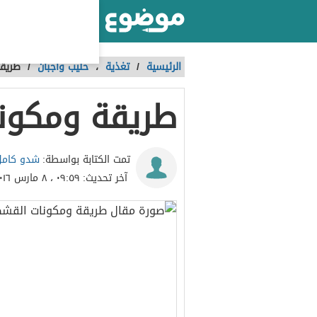
أكبر موقع عربي بالعالم
الرئيسية
/
تغذية
،
حليب وأجبان
/
طريق
طريقة ومكون
شدو كامل 
تمت الكتابة بواسطة:
آخر تحديث:
٠٩:٥٩ ، ٨ مارس ٢٠١٦