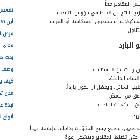
س المقادير معاً.
تفسير 
ج الناتج عن الخلط في كؤوس للتقديم.
لشوكولاتة أو مسحوق النسكافيه أو القرفة.
أين تقع
تناول.
مرض ال
 البارد
معنى ا
بحث حو
وصف ع
ق وثلث من النسكافيه.
مياه الدافئة.
كيف يم
ليب السائل، ويفضل أن يكون بارداً.
مدن تح
ق من السكّر.
 المكعبات الثلجية.
نبذة ع
ر:
أنواع 
ء عميق، ووضع جميع المكوّنات بداخله، وإغلاقه جيداً.
ء؛ حتى تختلط المقادير وتتشكل رغوةً.