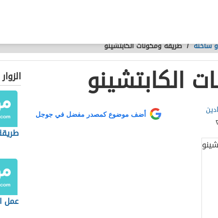
و ساخنة
/
طريقة ومكونات الكابتشينو
ت الكابتشينو
الزوار
ادين
أضف موضوع كمصدر مفضل في جوجل
طريقة
عمل ا