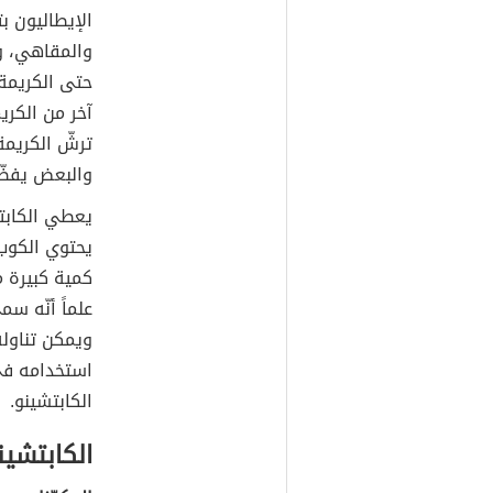
الإيطاليون 
والمقاهي، وا
حتى الكريمة
آخر من الكري
ترشّ الكريمة
والبعض يفضّل
يعطي الكابتش
يحتوي الكوب 
كمية كبيرة م
علماً أنّه س
ويمكن تناوله 
استخدامه في 
الكابتشينو.
الكابتشين