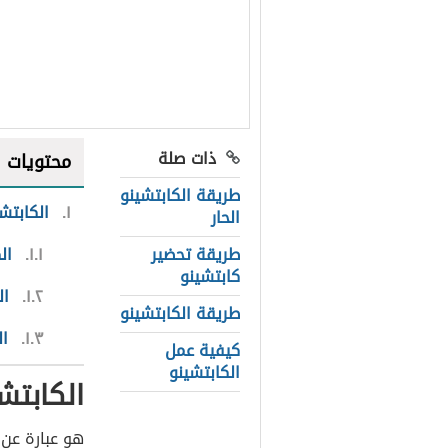
ذات صلة
محتويات
طريقة الكابتشينو
١
الكابتش
الحار
طريقة تحضير
١.١
ال
كابتشينو
١.٢
ال
طريقة الكابتشينو
١.٣
ال
كيفية عمل
الكابتشينو
الكابتش
هو عبارة عن 