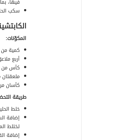
فيها، بما
سكب الحلي
الكابتشي
المكوّنات:
كمية من ا
أربع ملاع
كأس من 
ملعقتان م
كأسان من 
طريقة التحضي
خلط الحليب
إضافة الس
تختلط المق
إضافة الق