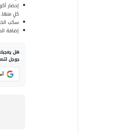
إحضار أكو
كلٍ منها.
سكب الخلي
إضافة الح
هل يعجبك 
جوجل لتصلك
أض