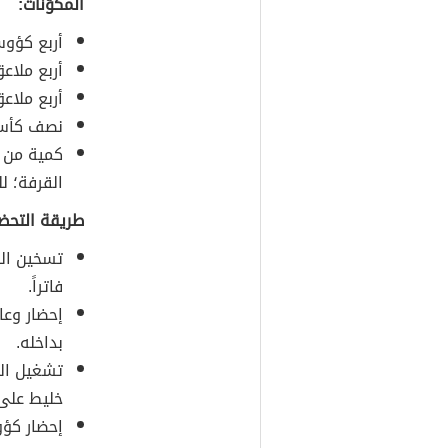
المكوّنات:
أربع كؤوس
أربع ملاع
أربع ملاع
نصف كأس 
كمية من 
القرفة؛ لل
طريقة التحضي
تسخين الح
فاتراً.
إحضار وعا
بداخله.
تشغيل الخ
خليط على
إحضار كؤو