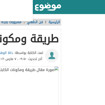
أكبر موقع عربي بالعالم
الرئيسية
/
فن الطهي
،
مشروبات باردة 
طريقة ومكونا
دانة الوه
تمت الكتابة بواسطة:
آخر تحديث:
٠٩:٥٠ ، ٧ مارس ٢٠١٦