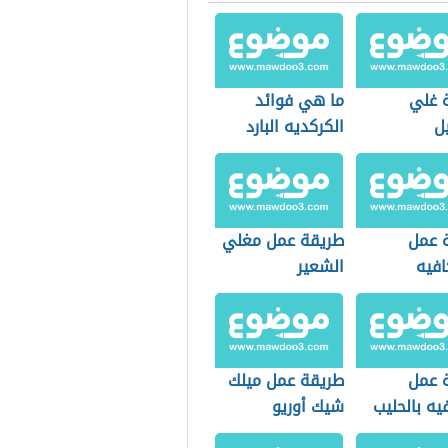
 غلي
ما هي فوائد
يل
الكركديه البارد
 عمل
طريقة عمل مغلي
افيه
الشعير
 عمل
طريقة عمل ميلك
ه بالحليب
شيك أوريو