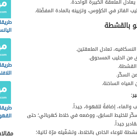
 يعادل الملعقة الكبيرة الواحدة.
ب الفاتر في الكؤوس، وتزيينه بالمادة المفضّلة.
طريقة
نو بالقشطة
اليان
لنسكافيه، تعادل الملعقتين.
ق من الحليب المسحوق.
طريقة
القشطة.
اللافند
ن السكّر.
المياه الساخنة.
ر:
 والماء، إضافةً للقهوة، جيداً.
طريقة
كّر للخليط السابق، ووضعه في خلاط كهربائي؛ حتى
القهوة
ادير جيداً.
في ال
شطة للوعاء الخاص بالخلاط، وتشغّيله مرّة ثانية؛
مقالا