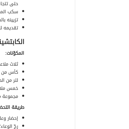
حتى تتجان
سكب المزي
تزيينه با
تقديمه لل
الكابتشينو
المكوّنات:
ثلاث ملاع
كأس من ال
لتر من الح
خمس ملاع
مجموعة من
طريقة التحضي
إحضار وعا
رجّ الوعا