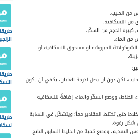
 من الحليب.
ق من النسكافيه.
ق كبيرة الحجم من السكّر.
طريقة
من الماء.
الزنجب
الشوكولاتة المبروشة أو مسحوق النسكافيه أو
زينة.
ر:
طريقة
ليب، لكن دون أن يصل لدرجة الغليان، يكفي أن يكون
النسك
ء الخلاط، ووضع السكّر والماء، إضافةً للنسكافيه
لاط حتى تختلط المقادير معاً؛ ويتشكّل في النهاية
طريقة
 شكل رغوة.
نسكافي
س التقديم، ووضع كمية من الخليط السابق الناتج