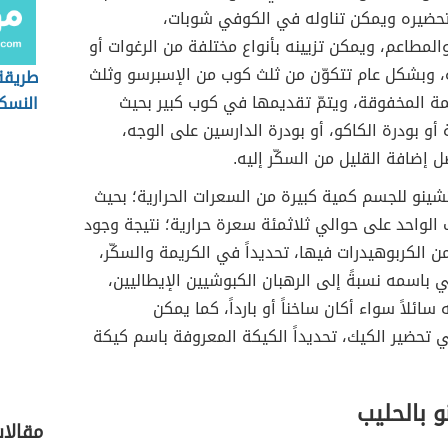
بتحضيره ويمكن تناوله في الكوفي شوبات،
لمطاعم، ويمكن تزيينه بأنواع مختلفة من الرغوات أو
، وبشكل عام تتكوّن من ثلث كوب من الإسبرسو وثلث
طريقة
مة المخفوقة، ويتمّ تقديمها في كوب كبير بحيث
النسك
 أو بودرة الكاكو، أو بودرة الدارسين على الوجه،
 إضافة القليل من السكّر إليه.
ينو للجسم كمية كبيرة من السعرات الحرارية؛ بحيث
الواحد على حوالي ثلاثمئة سعرة حرارية؛ نتيجة وجود
ن الكربوهيدرات فيها، تحديداً في الكريمة والسكّر،
مي باسمه نسبةً إلى الرهبان الكبوشيين الإيطاليين،
سائلاً سواء أكان ساخناً أو بارداً، كما يمكن
تحضير الكيك، تحديداً الكيكة المعروفة باسم كيكة
و بالحليب
مقالا