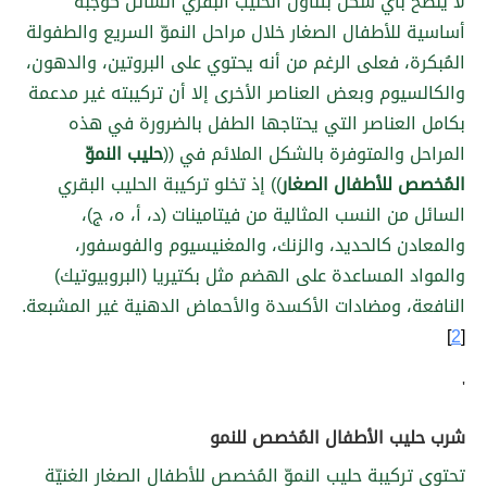
لا يُنصح بأي شكل بتناول الحليب البقري السائل كوجبة
أساسية للأطفال الصغار خلال مراحل النموّ السريع والطفولة
المُبكرة، فعلى الرغم من أنه يحتوي على البروتين، والدهون،
والكالسيوم وبعض العناصر الأخرى إلا أن تركيبته غير مدعمة
بكامل العناصر التي يحتاجها الطفل بالضرورة في هذه
المراحل والمتوفرة بالشكل الملائم في ((
حليب النموّ
المُخصص للأطفال الصغار
))
إذ تخلو تركيبة الحليب البقري
السائل من النسب المثالية من فيتامينات (د، أ، ه، ج)،
والمعادن كالحديد، والزنك، والمغنيسيوم والفوسفور،
والمواد المساعدة على الهضم مثل بكتيريا (البروبيوتيك)
النافعة، ومضادات الأكسدة والأحماض الدهنية غير المشبعة.
]
2
[
'
شرب حليب الأطفال المُخصص للنمو
تحتوي تركيبة حليب النموّ المُخصص للأطفال الصغار الغنيّة