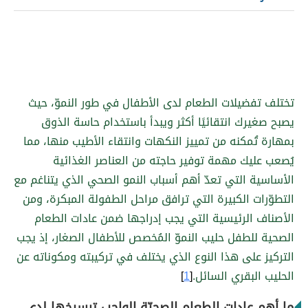
تختلف تفضيلات الطعام لدى الأطفال في طور النموّ، حيث
يصبح صغيرك انتقائيًا أكثر ويبدأ باستخدام حاسة الذوق
بمهارة تُمكنه من تمييز النكهات وانتقاء الأطيب منها، مما
يُصعب عليك مهمة توفير حاجته من العناصر الغذائية
الأساسية التي تعدّ أهم أسباب النمو الصحي الذي يتناغم مع
التطوّرات الكبيرة التي ترافق مراحل الطفولة المبكرة، ومن
الأصناف الرئيسية التي يجب إدراجها ضمن عادات الطعام
الصحية للطفل حليب النموّ المُخصص للأطفال الصغار، إذ يجب
التركيز على هذا النوع الذي يختلف في تركيبته ومكوناته عن
الحليب البقري السائل.
[
1
]
ما أهم عادات الطعام الصحيّة الواجب ترسيخها لدى