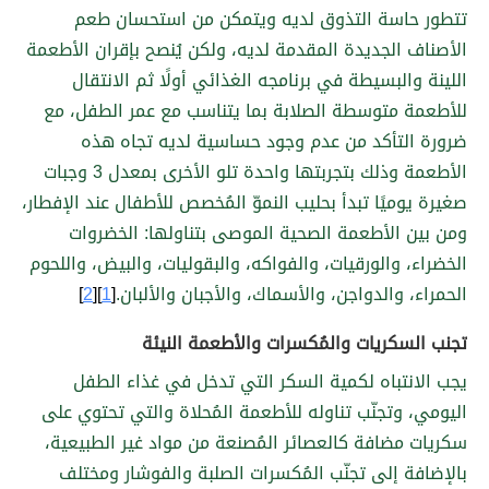
تتطور حاسة التذوق لديه ويتمكن من استحسان طعم
الأصناف الجديدة المقدمة لديه، ولكن يُنصح بإقران الأطعمة
اللينة والبسيطة في برنامجه الغذائي أولًا ثم الانتقال
للأطعمة متوسطة الصلابة بما يتناسب مع عمر الطفل، مع
ضرورة التأكد من عدم وجود حساسية لديه تجاه هذه
الأطعمة وذلك بتجربتها واحدة تلو الأخرى بمعدل 3 وجبات
صغيرة يوميًا تبدأ بحليب النموّ المُخصص للأطفال عند الإفطار،
ومن بين الأطعمة الصحية الموصى بتناولها: الخضروات
الخضراء، والورقيات، والفواكه، والبقوليات، والبيض، واللحوم
الحمراء، والدواجن، والأسماك، والأجبان والألبان.
[
1
][
2
]
تجنب السكريات والمُكسرات والأطعمة النيئة
يجب الانتباه لكمية السكر التي تدخل في غذاء الطفل
اليومي، وتجنّب تناوله للأطعمة المُحلاة والتي تحتوي على
سكريات مضافة كالعصائر المُصنعة من مواد غير الطبيعية،
بالإضافة إلى تجنّب المُكسرات الصلبة والفوشار ومختلف