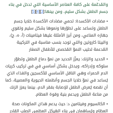
والمُدعّمة على كافة العناصر الأساسية التي تدخل في بناء
جسم الطفل بشكل سليم، ومن بينها:
[
3
][
4
][
5
]
• مضادات الأكسدة: تحمي مضادات الأكسدة خلايا جسم
الطفل وتساعد على تطوّرها ونموها بشكل سليم وتقوي
جهازه المناعي، ومن أبرز الأمثلة عليها فيتامينات (أ، ه، ج)،
والبيتا كاروتين والتي توجد بنسب مناسبة في التركيبة
المُدعمة لحليب النموّ المُخصص للأطفال الصغار
• الحديد والزنك: يعزّز الحديد من نموّ دماغ الطفل وتطوّر
سلوكه وإدراكه، ويدخل بشكل أساسي في في تركيب كريات
الدم الحمراء وهي الناقل الأساسي للأكسجين والغذاء الذي
يُساعد في نموّ خلايا الجسم وأنظمته الحيوية والعصبية، كما
أن نقصه يُعرض الطفل للإصابة بفقر الدم، بينما يعزز الزنك
من مناعة الطفل ويدعم بنية وقوة العظام.
• الكالسيوم وفيتامين د: حيث يدعم هذان المكونات صحة
العظام ويُساهمان في بناء الهيكل العظمي الصلب القادر