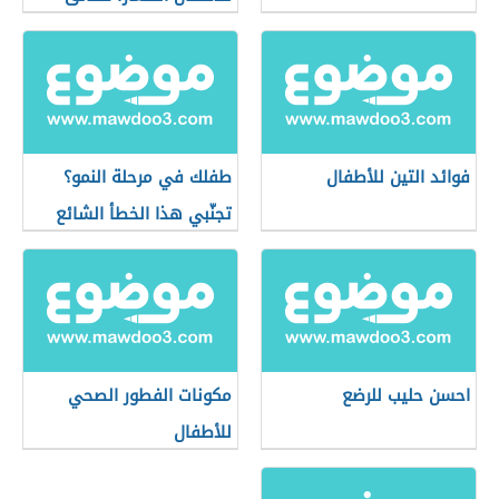
ستفيدك ومميزات
ستُدهشك
فوائد التين للأطفال
طفلك في مرحلة النمو؟
تجنّبي هذا الخطأ الشائع
في تغذيته
احسن حليب للرضع
مكونات الفطور الصحي
للأطفال