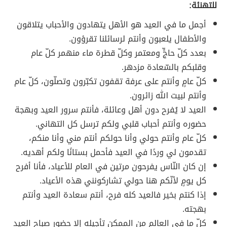
للتهنئة:
أجمل ما في العيد هو الأهل يتهادون والأحباب يتلاقون
والأطفال يلعبون وأنتم لرسائلنا تقرؤون.
بعدد كلّ حاجٍّ ومعتمر وكلّ قطرة ماء منهمر كلّ عام
وقلبكم بالسّعادة مزدهر.
كلّ عامٍ وأنتم على عرفة تقفون تكبّرون وتصلّون، كلّ عام
وأنتم لبيت الله زائرون.
العيد لا يُفرح دون أهل وعائلة، فأنتم سرور العيد وبهجة
حضوره وأنتم أحباب قلبي ولكم ترسل كل التهاني.
كلّ عام وأنتم حولي وأنا حولكم أنتم مني وأنا منكم،
تقدمون لي وردًا في العيد فأحمل بستانًا ولكم أهديه.
إن كان النّاس يفرحون مرتين في العام للأعياد، فأنا أفرح
كل يومٍ لأنّكم هنا حولي تشاركونني هذه الأعياد.
إذا كنتم بخير فالعيد كله فرح، أنتم سعادة العيد وأنتم
بهجته.
كلّ ما في العالم من الممكن تأجيله إلا حضور صباح العيد