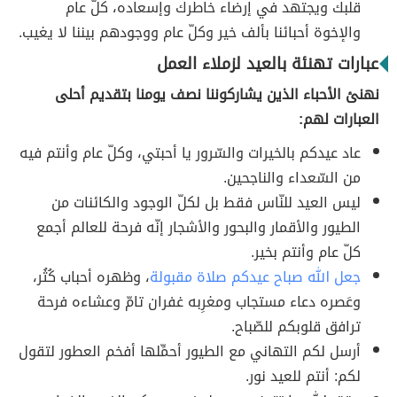
قلبك ويجتهد في إرضاء خاطرك وإسعاده، كلّ عام
والإخوة أحبائنا بألف خير وكلّ عام ووجودهم بيننا لا يغيب.
عبارات تهنئة بالعيد لزملاء العمل
نهنئ الأحباء الذين يشاركوننا نصف يومنا بتقديم أحلى
العبارات لهم:
عاد عيدكم بالخيرات والسّرور يا أحبتي، وكلّ عام وأنتم فيه
من السّعداء والناجحين.
ليس العيد للنّاس فقط بل لكلّ الوجود والكائنات من
الطيور والأقمار والبحور والأشجار إنّه فرحة للعالم أجمع
كلّ عام وأنتم بخير.
جعل الله صباح عيدكم صلاة مقبولة
، وظهره أحباب كُثُر،
وعَصره دعاء مستجاب ومغرِبه غفران تامّ وعشاءه فرحة
ترافق قلوبكم للصّباح.
أرسل لكم التهاني مع الطيور أحمِّلها أفخم العطور لتقول
لكم: أنتم للعيد نور.