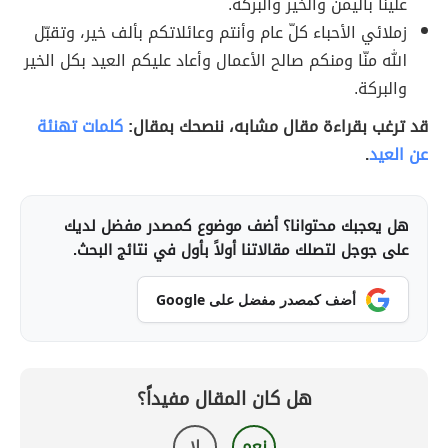
علينا باليمن والخير والبركة.
زملائي الأحباء كلّ عام وأنتم وعائلاتكم بألف خير، وتقبّل
الله منّا ومنكم صالح الأعمال وأعاد عليكم العيد بكل الخير
والبركة.
قد ترغب بقراءة مقال مشابه، ننصحك بمقال:
كلمات تهنئة
عن العيد
.
هل يعجبك محتوانا؟ أضف موضوع كمصدر مفضل لديك
على جوجل لتصلك مقالاتنا أولاً بأول في نتائج البحث.
أضف كمصدر مفضل على Google
هل كان المقال مفيداً؟
نعم
لا