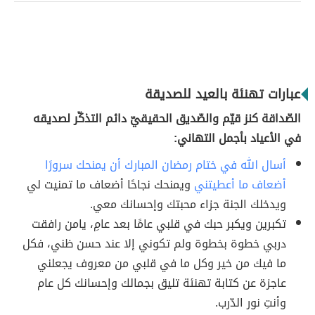
عبارات تهنئة بالعيد للصديقة
الصّداقة كنز قيّم والصّديق الحقيقيّ دائم التذكّر لصديقه
في الأعياد بأجمل التهاني:
أسال الله في ختام رمضان المبارك أن يمنحك سرورًا
أضعاف ما أعطيتني
ويمنحك نجاحًا أضعاف ما تمنيت لي
ويدخلك الجنة جزاء محبتك وإحسانك معي.
تكبرين ويكبر حبك في قلبي عامًا بعد عامِ، يامن رافقت
دربي خطوة بخطوة ولم تكوني إلا عند حسن ظني، فكل
ما فيك من خير وكل ما في قلبي من معروف يجعلني
عاجزة عن كتابة تهنئة تليق بجمالك وإحسانك كل عام
وأنتِ نور الدّرب.