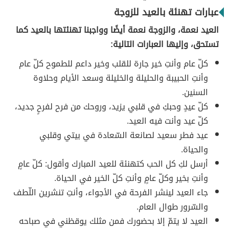
عبارات تهنئة بالعيد للزوجة
العيد نعمة، والزوجة نعمة أيضًا وواجبنا تهنئتها بالعيد كما
تستحق، وإليها العبارات التالية:
كلّ عام وأنتِ خير جارة للقلب وخير داعم للطموح كلّ عام
وأنتِ الحبيبة والحليلة والخليلة وسعد الأيام وحلاوة
السنين.
كلّ عيدٍ وحبكِ في قلبي يزيد، وروحك من فرح لفرحٍ جديد،
كلّ عيد وأنت فيه العيد.
عيد فطر سعيد لصانعة السّعادة في بيتي وقلبي
والحياة.
أرسل لكِ كل الحب كتهنئة للعيد المبارك وأقول: كلّ عامٍ
وأنتِ بخير وكلّ عامٍ وأنتِ كلّ الخير في الحياة.
جاء العيد لينشر الفرحة في الأجواء، وأنتِ تنشرين اللّطف
والسّرور طوال العام.
العيد لا يتمّ إلا بحضورك فمن مثلك يوقظني في صباحه