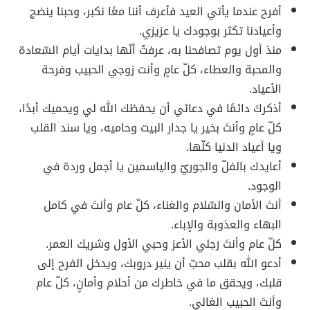
أفرح عندما يأتي العيد فأعرف أننا معًا نكبر، وحبنا ينضج
وأعيادنا تكثر بوجودك يا عزيزي.
منذ أول يوم تصافحنا به، عرفتُ أنّها بدايات أيام السّعادة
والمحبة والعطاء، كلّ عامٍ وأنت زوجي الحبيب وفرحة
الأعياد.
أذكركَ دائمًا في دعائي أن يحفظك الله لي ويحميك أبدًا،
كلّ عامٍ وأنتَ بخير يا جدار البيت وحاميه، ويا سند القلب
ويا أعياد الدنيا كلّها.
أعايدك بالفلّ والجوريّ والياسمين يا أجمل وردة في
الوجود.
أنتَ الأمان والسّلام والغناء، كلّ عام وأنتَ في كامل
البهاء والعذوبة والإباء.
كلّ عام وأنتَ رَجلي الأعز وحبي الأول وشريك العمر.
أدعو الله بقلب محبّ أن ينير دروبك، ويدخل الفرح إلى
قلبك، ويحقق ما في خاطرك من أحلام وأمانٍ، كلّ عام
وأنتَ الحبيب الغالي.