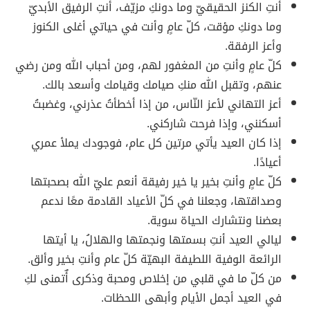
أنتِ الكنز الحقيقيّ وما دونكِ مزيّف، أنتِ الرفيق الأبديّ
وما دونكِ مؤقت، كلّ عامٍ وأنت في حياتي أغلى الكنوز
وأعز الرفقة.
كلّ عامٍ وأنتِ من المغفور لهم، ومن أحباب الله ومن رضي
عنهم، وتقبل الله منكِ صيامك وقيامك وأسعد بالك.
أعز التهاني لأعز النّاس، من إذا أخطأتُ عذرني، وغضبتُ
أسكنني، وإذا فرحت شاركني.
إذا كان العيد يأتي مرتين كل عام، فوجودك يملأ عمري
أعيادًا.
كلّ عامٍ وأنتِ بخير يا خير رفيقة أنعم عليّ الله بصحبتها
وصداقتها، وجعلنا في كلّ الأعياد القادمة معًا ندعم
بعضنا ونتشارك الحياة سوية.
ليالي العيد أنتِ بسمتها ونجمتها والهلالُ، يا أيتها
الرائعة الوفية اللطيفة البهيّة كلّ عام وأنتِ بخير وألق.
من كلّ ما في قلبي من إخلاص ومحبة وذكرى أٌتمنى لكِ
في العيد أجمل الأيام وأبهى اللحظات.