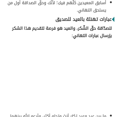
أسابق المعيدين كلّهم فيكِ؛ لأنّك وحقّ الصداقة أول من
يستحق التهاني.
عبارات تهنئة بالعيد للصديق
للصدّاقة حقّ الشّكر، والعيد هو فرصة لتقديم هذا الشكر
بإرسال عبارات التهاني:
ما بين عيدٍ وعيد تكبُر أنتَ وتحلو أكثر، وأدعو الله بينهما