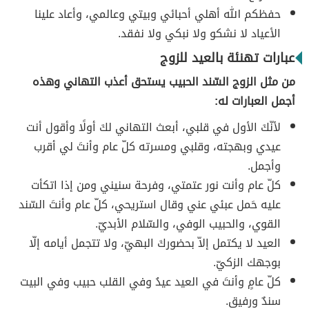
حفظكم الله أهلي أحبائي وبيتي وعالمي، وأعاد علينا
الأعياد لا نشكو ولا نبكي ولا نفقد.
عبارات تهنئة بالعيد للزوج
من مثل الزوج السّند الحبيب يستحق أعذب التهاني وهذه
أجمل العبارات له:
لأنّكَ الأول في قلبي، أبعث التهاني لكَ أولًا وأقول أنت
عيدي وبهجته، وقلبي ومسرته كلّ عام وأنتَ لي أقرب
وأجمل.
كلّ عام وأنت نور عتمتي، وفرحة سنيني ومن إذا اتكأت
عليه حَمل عبئي عني وقال استريحي، كلّ عام وأنتَ السّند
القوي، والحبيب الوفي، والسّلام الأبديّ.
العيد لا يكتمل إلاّ بحضوركَ البهيّ، ولا تتجمل أيامه إلّا
بوجهك الزكيّ.
كلّ عامٍ وأنتَ في العيد عيدُ وفي القلب حبيب وفي البيت
سندٌ ورفيق.