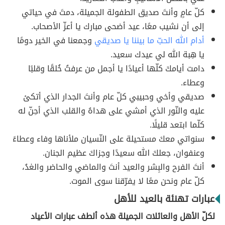
كلّ عامٍ وأنتَ صديق الطفولة الجميلة، دمتَ في حياتي
إلى أن نشيب معًا، عيد أضحى مبارك يا أعزّ الأصحاب.
أدام الله الحبّ ما بيننا يا صديقي
وجمعنا في الخير دومًا
يا هِبة الله لي عيدك سعيد.
دامت أيامكَ كلّها أعيادًا يا أجمل من عرفتُ خُلقًا وقلبًا
وعطاء.
صديقي وأخي وحبيبي كلّ عام وأنتَ الجدار الذي أتكئ
عليه والنّور الذي أمشي على هداهُ والقلب الذي أحِنّ له
كلّما ابتعد قليلًا.
سنواتي معكَ مستحيلة على النّسيان ملأناها وفاء وعطاءً
وعنفوان، جعلكَ الله سعيدًا وجزاكَ عظيم الجنان.
أنتَ الفرح والبِشر والعيد أنتَ والماضي والحاضر والغدُ،
كلّ عام ونحن معًا لا يفرّقنا سوى الموت.
عبارات تهنئة بالعيد للأهل
لكلّ الأهل والعائلات الجميلة هذه ألطف عبارات الأعياد