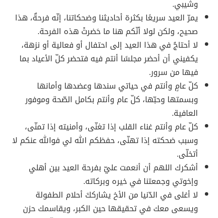
وشيبي.
يمرّ العيد سريعًا بكثرة أحاديثنا وضحكاتنا، إنّه فرحةٌ، هذا
صحيح، ولكن لولا أنّكم هنا ما حَضرتْ هذه الفرحة.
لا أحتاجُ في هذا العيد إلى احتفال أو فعالية أو نزهة،
يكفيني أن أحضر مجلسًا أنتم فيه فتحضر كلّ الأعياد بما
فيها من سرور.
كلّ عامٍ وأنتم في حياتي سندها وعضدها وأمانها
وبسمتها وحبّها، كلّ عام وأنتم بكامل الصّحة وموفور
العافية.
كلّ عام وأنتم غناء القلب إذا تغنّى، وأمنيته إذا تمنّى،
وسبب ضحكته إذا تهنّى، حفظكم الله لي فوالله عنكم لا
أتخلّى.
أشكرك اللهم أن أنعمت عليّ بفرحة العيد بين أهلي
وإخوتي وجمعتنا في خيره وبركاته.
لا أغلى في الدّنيا من الأخ يشارككَ أحلام الطفولة
ويسعى معك في تحقيقها حين الكبر، ويقاسمك حزن