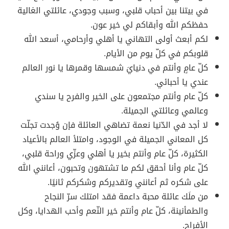
في بيتنا بين أحباب قلبي، وسبب وجودي، عائلتي الغالية
حفظكم الله وأبقاكم لي خير عون.
لكم أبعث أولى التهاني يا أهلي وأرحامي، أسعد الله
قلوبكم في كلّ يوم من الأيام.
كلّ عامٍ وأنتم في دنيايَ شمسها وقمرها يا نور العالم
عندي يا أحبائي.
كلّ عام وأنتم مجتمعون على الخير والفرح يا سندي
وعالمي وعائلتي الجميلة.
لا أجد في الدّنيا نعمة تضاهي العائلة فإن وُجدت تجلّت
كل المعاني الجميلة في الوجود، وامتلأ العالم بالأعياد
الكثيرة، كلّ عام وأنتم بخير يا أهلي وعزّي وراحة قلبي،
كلّ عام وأنا أحقق لكم ما تشتهون وتحبون، أعانني الله
على شكره ثم أعانني وتقديركم وشكركم ثانيًا.
من ملَك عائلة محبة داعمة فقد امتلك سرّ النجاح
والطمأنينة، كلّ عام وأنتم خير النّعم وأحب الهدايا، وكل
الأفراح.