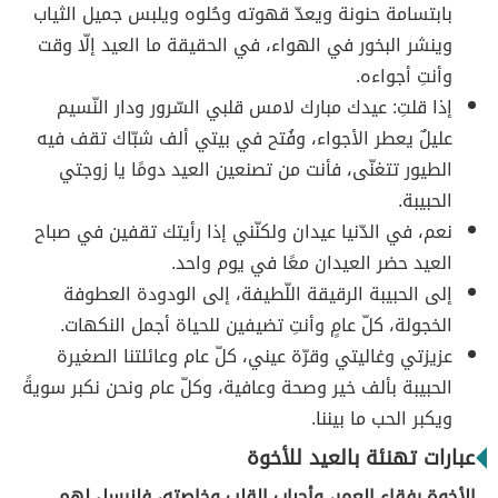
بابتسامة حنونة ويعدّ قهوته وحُلوه ويلبس جميل الثياب
وينشر البخور في الهواء، في الحقيقة ما العيد إلّا وقت
وأنتِ أجواءه.
إذا قلتِ: عيدك مبارك لامس قلبي السّرور ودار النّسيم
عليلٌ يعطر الأجواء، وفُتح في بيتي ألف شبّاك تقف فيه
الطيور تتغنّى، فأنت من تصنعين العيد دومًا يا زوجتي
الحبيبة.
نعم، في الدّنيا عيدان ولكنّني إذا رأيتك تقفين في صباح
العيد حضر العيدان معًا في يوم واحد.
إلى الحبيبة الرقيقة اللّطيفة، إلى الودودة العطوفة
الخجولة، كلّ عامٍ وأنتِ تضيفين للحياة أجمل النكهات.
عزيزتي وغاليتي وقرّة عيني، كلّ عام وعائلتنا الصغيرة
الحبيبة بألف خير وصحة وعافية، وكلّ عام ونحن نكبر سويةً
ويكبر الحب ما بيننا.
عبارات تهنئة بالعيد للأخوة
الأخوة رفقاء العمر، وأحباب القلب وخاصته، فلنرسل لهم