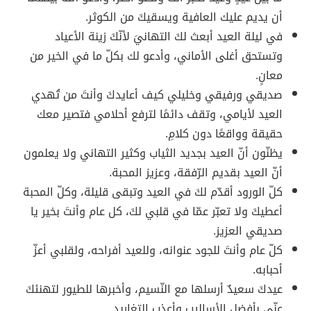
أن يديم عليك العافية ويسقيكَ من الكوثر.
في ليلة العيد أبعث لكَ التهانيَ لأنّكَ زينة الأعياد
وتستحق أغلى الأماني، وأدعو لك بكلّ ما في الخير من
معانٍ.
صديقي ورفيقي وخليلي كيف أعايدكَ وأنتَ من تُهدي
العيد لأيامي، وتقف دائمًا لترفع أحلامي فتصير معك
حقيقة وواقعًا دون كلامِ.
يظنّون أنّ العيد بجديد الثياب وكثير التهاني ولا يعلمون
أنّ العيد بقديم الرّفقة، وعزيز المحبة.
كلّ الورود أقدّم لكَ في العيد وتبقى قليلة، وكلّ المحبة
أعطيكَ ولا تعبّر عمّا في قلبي لكَ، كل عام وأنتَ بخير يا
صديقي العزيز.
كلّ عام وأنتَ للجود عنوانه، وللعيد أفراحه، ولقلبي أعزّ
أحبابه.
عيدكَ سعيدٌ أرسلها مع النّسيم، وأخبرها للطيور لتهنئكَ
عنّي بأفضل الأساليبِ وأعذب التغاريد.