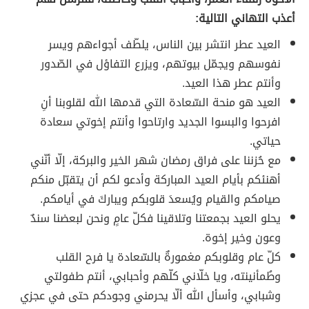
أعذب التهاني التالية:
العيد عطر انتشر بين الناس، يلطّف أجواءهم ويسر
نفوسهم ويجمّل بيوتهم، ويزرع التفاؤل في الصّدور
وأنتم عطر هذا العيد.
العيد هو منحة السّعادة التي قدمها الله لقلوبنا أنِ
افرحوا والبسوا الجديد وارتاحوا وأنتم إخوتي سعادة
حياتي.
مع حُزننا على فراق رمضان شهر الخير والبركة، إلّا أنّني
أهنئكم بأيام العيد المباركة وأدعو لكم أن يتقبّل منكم
صيامكم والقيام ويُسعدَ قلوبكم ويباركَ في أيامكم.
يحلو العيد بجمعتنا وتلاقينا فكلّ عامٍ ونحن لبعضنا سندٌ
وعون وخير إخوة.
كلّ عام وقلوبكم مغمورةٌ بالسّعادة يا فرح القلب
وطُمأنينته، ويا خلّاني كلّهم وأحبابي، أنتم طفولتي
وشبابي، وأسأل الله ألّا يحرمني وجودكم حتى في عجزي