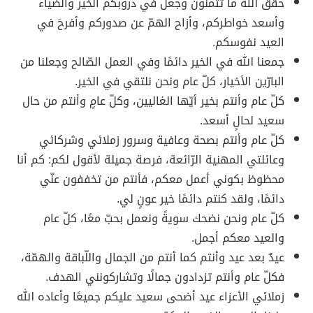
حقق الله ما تتمنون وجعل في دروبكم الخير والضياء
وأسعد خواطركم، وأزاح الهمّ عن صدوركم وأفرحَ في
العيد نفوسكم.
جمعنا الله في الخير دائمًا وفي العمل الصّالح وجعلنا من
البارّين الأخيار، كلّ عام ونحن نلتقي في الخير.
كلّ عام وأنتم بخير أيّها الغاليين، وكلّ عامٍ وأنتم من حال
سعيد لحالٍ أسعد.
كلّ عام وأنتم بصحة وعافية وسرور زملائي وشركائي
وعائلتي المهنية الرّائعة، فرصة جميلة لأقول لكم: كم أنا
محظوظ بكوني أعمل معكم، فأنتم من تخففون عنّي
دائمًا، ولقد كنتم دائمًا خير عونٍ لي.
كلّ عام ونحن نضحك سويةً ونعمل بحبّ معًا، كلّ عام
والعيد معكم أجمل.
عيدٌ بعد عيد وأنتم كما أنتم من الجمال واللّباقة والهمّة،
فكلّ عام وأنتم تزدادون جمالًا وتشاركونني الهدف.
زملائي الأعزاء عيد أضحى سعيد عليكم جميعًا وأعاده الله