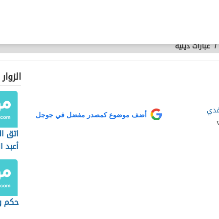
/
عبارات دينية
الزوار
فدي
أضف موضوع كمصدر مفضل في جوجل
اتق ال
أعبد ا
حكم وع