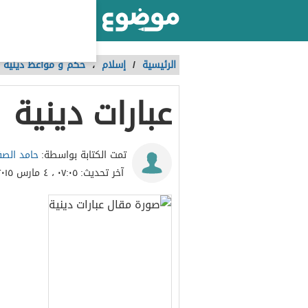
أكبر موقع عربي بالعالم
الرئيسية
/
إسلام
،
حكم و مواعظ دينية
عبارات دينية
حامد الص
تمت الكتابة بواسطة:
آخر تحديث:
٠٧:٠٥ ، ٤ مارس ٢٠١٥