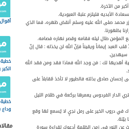
كبر من الآخرة.
سعادة الأبديه فليلزم عتبة العبودية.
أقوال
زر محمد صلى الله عليه وسلم أنقض ظهره، فما الذي
رنا بظهورنا.
يع المؤمن طال ليله فقامه وقصر نهاره فصامه.
قلب العبد إيماناً ويقيناً فإنّ الله لن يخذله : قال إنّ
سيهدين.
خطبة 
ة أهديها لك : مَن وجد الله فماذا فقد ومن فقد الله
الكبر 
.
وآثاره
لى إحسان صادق بذلته فالطيور لا تأخذ مُقابلاً على
المجت
تري الدار الفردوس يعمرها بركعة في ظلام الليل
خطبة 
وداع 
 في دروب الخير على رمل ندِيٍ لا يُسمع لها وقع
بيّنة.
مقالا
ث عن النور في زمن الظلمة أدعوك لقراءة سورة