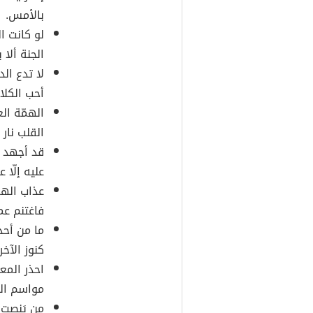
بالأمس.
لو كانت ا
الجنة ألا 
لا تدع ال
أحب الكلا
الهمّة ال
القلب نار 
قد أجهد 
عليه إلّا 
عذاب الهم
فاغتنم عمر
ما من أحد 
كنوز الآخر
احذر المع
مواسم الر
من يَنصت ي