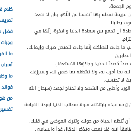
م الجمعة.
كلام ق
 من عزيمة نفطم بِها أنفسنا عن اللّهو وأن لا نقعد
تعريف 
موت يطلبنا.
دة أن تجمع بين سعادة الدنيا والآخرة، إنّها في
فضل صل
زام.
وجبات 
ئب ما جاءت لتهلكك إنّما جاءت لتمتحن صبرك وإيمانك،
ما الف
لصابرين.
ب صدأ كصدأ الحديد وجلاؤها الاستغفار.
أسباب ع
 لله بما أمرت به، ولا تشغله بما ضمن لك، وسيرزقك
ما وظي
ث لا تحتسب.
فوائد 
لورد وأحلى من الشهد ولا تحتاج لجهد (سبحان الله
من هو 
يَرحم عبده بابتلائه، فلولا مصائب الدنيا لوردنا القيامة
تفسير 
 أن تُنظم الحياة من حولك وتترك الفوضى في قلبك.
نافقاً اتبع فلا تعجب وتذكر الدجّال غداً والسامري