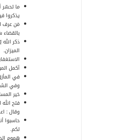
ما تحسّر 
يذكروا فيه
مَن عرف ا
بالقضاء س
ذكر الله 
الميزان.
الاستغفار 
أكمل المؤ
في المأزق
وفي الشد
خير المسل
فتح الله ل
وقال : اعم
حاسبوا أن
لكم.
هموم الدن