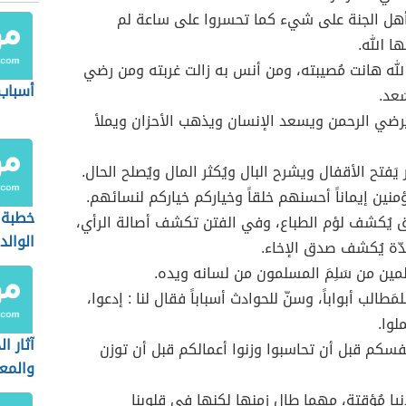
أهل الجنة على شيء كما تحسروا على ساعة لم
ا الله.
لله هانت مُصيبته، ومن أنس به زالت غربته ومن رضي
أسباب
َعد.
يُرضي الرحمن ويسعد الإنسان ويذهب الأحزان ويملأ
يَفتح الأقفال ويشرح البال ويُكثر المال ويُصلح الحال.
منين إيماناً أحسنهم خلقاً وخياركم خياركم لنسائهم.
خطبة 
 يُكشف لؤم الطباع، وفي الفتن تكشف أصالة الرأي،
الوالد
ّة يُكشف صدق الإخاء.
مين من سَلِمَ المسلمون من لسانه ويده.
لمَطالب أبواباً، وسنّ للحوادث أسباباً فقال لنا : إدعوا،
لوا.
آثار ا
فسكم قبل أن تحاسبوا وزنوا أعمالكم قبل أن توزن
والمع
الفرد 
يا مُؤقتة، مهما طال زمنها لكنها في قلوبنا