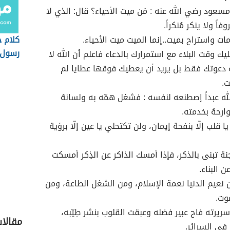
مسعود رضي الله عنه : مَن ميت الأحياء؟ قال: الذي لا
اً ولا ينكر مُنكراً.
ت واستراح بميت..إنما الميت ميت الأحياء.
كلام 
رسول 
يك وقت البلاء مع استمرارك بالدعاء فاعلم أن الله لا
ة دعوتك فقط بل يريد أن يعطيك فوقها عطايا لم
ت.
لله عبداً إصطنعه لنفسه : فشغل همّه به ولسانهُ
ارحهُ بخدمته.
ا قلب إلّا بنفحة إيمان، ولن تكتحلي يا عين إلّا برؤية
لجنة تبنى بالذكر، فإذا أمسك الذاكر عن الذِكر أمسكت
ن البناء.
 نعيم الدنيا نعمة الإسلام، ومن الشغل الطاعة، ومن
موت.
ريرته فاح عبير فضله وعبقت القلوب بنشر طِيّبه،
مقالا
 في السرائر.