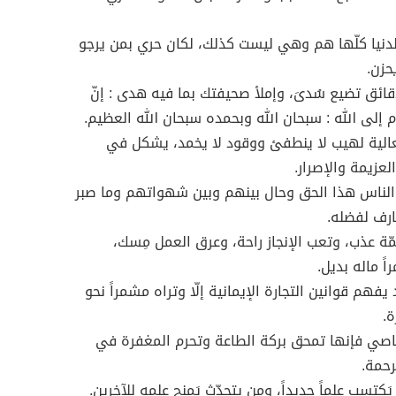
لدنيا كلّها هم وهي ليست كذلك، لكان حري بمن يرجو
يحزن.
دقائق تضيع سُدىَ، وإملأ صحيفتك بما فيه هدى : إنّ
م إلى الله : سبحان الله وبحمده سبحان الله العظيم.
عالية لهيب لا ينطفئ ووقود لا يخمد، يشكل في
العزيمة والإصرار.
الناس هذا الحق وحال بينهم وبين شهواتهم وما صبر
عارف لفضله.
ّة عذب، وتعب الإنجاز راحة، وعرق العمل مِسك،
اً ماله بديل.
يفهم قوانين التجارة الإيمانية إلّا وتراه مشمراً نحو
ة.
اصي فإنها تمحق بركة الطاعة وتحرم المغفرة في
حمة.
َكتسب علماً جديداً، ومن يتحدّث يَمنح علمه للآخرين.