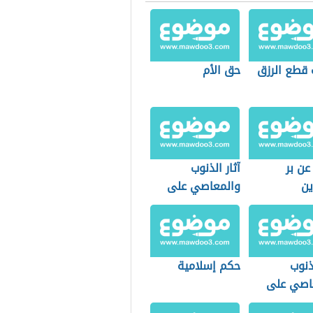
 قطع الرزق
حق الأم
عن بر
آثار الذنوب
ين
والمعاصي على
القلب
لذنوب
حكم إسلامية
اصي على
والمجتمع