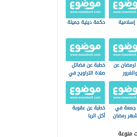
 إسلامية
حكمة دينية جميلة
لرمضان عن
خطبة عن فضائل
والغرور
صلاة التراويح في
ما على
شهر رمضان
مع
جمعة في
خطبة عن عقوبة
شهر رمضان
أكل الربا
ت منوعة