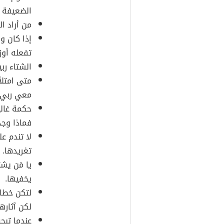
الضعيفة أ
من أراد ال
إذا كان و
تفعله أوزا
الشتاء رب
متى امتلأ 
معي ربي 
حكمة غالي
فماذا وجد
لا تندم ع
تغريدها.
يا مَن يش
يخفيها.
لتكن خطاك
لكن آثارها 
عندما تبح