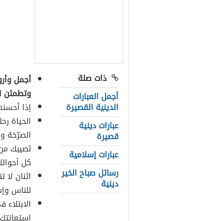
ذات صلة
أجمل وأرو
وتطمئن ال
أجمل العبارات
الدينية القصيرة
إذا أحسنت
الحياة رح
عبارات دينية
الصرّخة و
قصيرة
نَصيبك من
عبارات إسلامية
كل أحوالك
رسائل صباح الخير
اثنان لا 
دينية
للناس وإس
الابتلاء ف
استعانتك ب