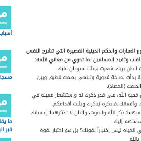
أسباب 
ع العبارات والحكم الدينية القصيرة التي تشرح النفس
قلب وتفيد المسلمين لما تحوي من معاني قيّمه:
 الظن بربك..شعرت بجنة تستوطن قلبك.
لة بدأت بصرخة مُدوية وتنتهي بصمت مُطبق وبين
مسجات
الصمت (الحصاد).
 مَحبة الله، على قدر ذكرك له واستشعار معينه في
 وأفعالك..فاذكره يَذكرك ويثبت أقدامكم.
تنسهما: ذكر الله والموت، واثنان لا تذكرهما: إحسانك
اءتهم إليك.
ما يقا
قبر ال
ي الحياة ليس إختباراً لقوتك؟ بل هو اختبار لقوة
الله.