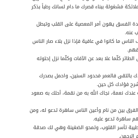
ملائكة مَشغولة ببناء قصرك ما دام لسانك رطباً بذكر
دة الفسق يهون أمر المعصية على القلب وتبطل
ب عنه.
ف الناس ما كانوا في عافية فإذا نزل بلاء صار الناس
قهم.
الطائر كلّما علا بعد عن الآفات وكلّما نزل إحتوته
ك بالتقى فالعمر مَحدود السنين، واحمل بصدرك
شرح فؤادك كل حين.
 عندك نعمة، نجاك الله به من نقمة، أحلك به صعود
لفرق بين من نام وأعين الناس ساهرة تدعو له، ومن
هم ساهرة تدعو عليه.
طيبة تأسر القلوب، وتمحو الضغينة وهي لك صدقة
 الرحمن.