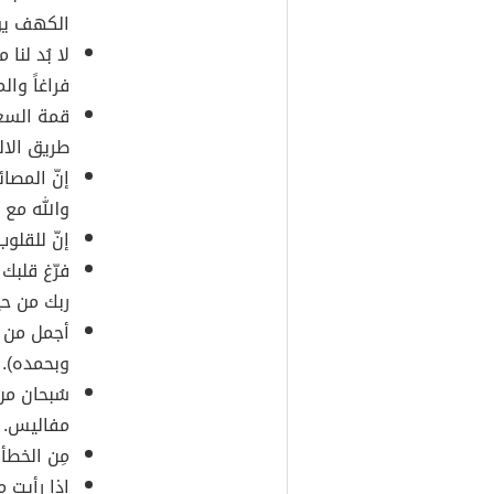
الكهف يو
لا بُد لنا
فراغاً وال
قمة السعا
طريق الالت
إنّ المصا
والله مع ا
إنّ للقلو
فرّغ قلبك
ربك من حي
أجمل من ا
وبحمده).
سُبحان من 
مفاليس.
مِن الخطأ
إذا رأيت م