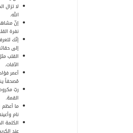
لا تزال ال
الله.
إنّ مشاه
نفرة القل
إنّك لتعر
إلى حقائ
القلب مثل 
الآفات.
أعمر فؤاد
مُصحفاً ي
ربّ مكروه
القمة.
ما أعظم ا
نام وأعين
الكلمة ال
عند الكريم