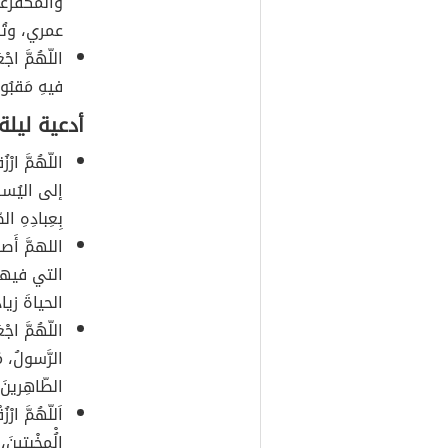
والمُكَفَّ
عمري، وتُو
اللّهُمَّ اج
فيهِ مَقبُو
أدعية ليلة
اللّهُمَّ ارْ
إلى اليُسرِ، 
بِعِبادِهِ ال
اللهمَّ أَ
التي فيها
الحياةَ زي
اللّهُمَّ اج
الرَّسولُ، مُح
الطّاهِرينَ،
اَللّهُمَّ ا
الُْمخْبِتينَ