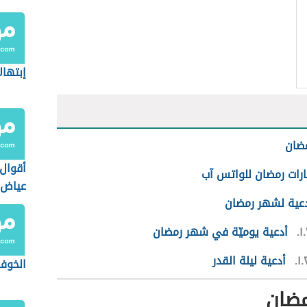
إبتهال
ضان
أقوال
ارات رمضان للواتس آب
عياض
عية لشهر رمضان
١.
أدعية يوميّة في شهر رمضان
١.
أدعية ليلة القدر
الخوف
ضان