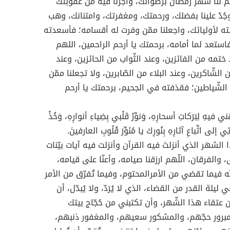
م لنا شهر رمضان برضوانك، وأجرنا فيه من عقوبتك
وجُدْ علينا بفضلك، ورحمتك، ومغفرتك، وامتنانك، وهب
بته لأوليائك، واجعلنا ممّن وفرت له أقسامه؛ فأسعدته
استعد لما أمامه، برحمتك يا أرحم الراحمين، اللهم
 ختمه من الفائزين، وعند الثّواب من الحائزين، وعند
ن الشّاكرين، وعند البلاء من الصّابرين، ولا تجعلنا ممّن
لشّياطين؛ فقذفته في الجحيم، برحمتك يا أرحم
ِّهني فيهِ لِبَرَكاتِ أسحارِهِ، وَنوِّرْ قَلْبي بِضِياءِ أنوارِهِ، وَخُذْ
ِي إلى اتِّباعِ آثارِهِ بِنُورِكَ يا مُنَوِّرَ قُلُوبِ العارفينَ.
الشهر الذي أنزلتَ فيه القرآن وأنزلت فيه آيات بيّنات
والفرقان، اللّهم ارزقنا صيامه، وأعنّا على قيامه،
ه فيما تقضي من الأمرالمحتوم، وفيما تُفرّق من الأمر
 ليلة القدر من القضاء، الذي لا يُرَدّ، ولا يُبدّل، أن
 عتقاء هذا الشّهر، وأن تكتبني من حُجّاج بيتك
لمبرور حجّهم، والمشكور سعيهم، والمغفور ذنبهم،