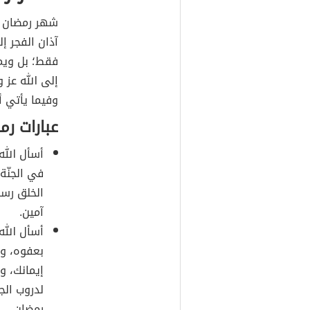
شهر رمضان ش
آذان الفجر إ
فقط؛ بل ويمت
إلى الله عز 
وفيما يأتي أ
عبارات رم
أسأل الله
في الجنّة 
الخلق رسو
آمين.
أسأل الله 
بعفوه، ولن
إيمانك، 
لدروب الج
رمضان.