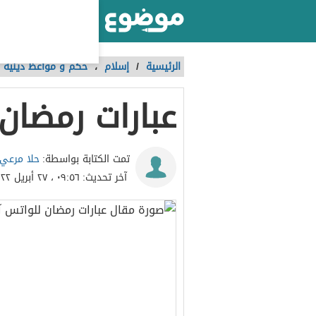
أكبر موقع عربي بالعالم
الرئيسية
/
إسلام
،
حكم و مواعظ دينية
عبارات رمضان
حلا مرعي
تمت الكتابة بواسطة:
آخر تحديث:
٠٩:٥٦ ، ٢٧ أبريل ٢٠٢٢