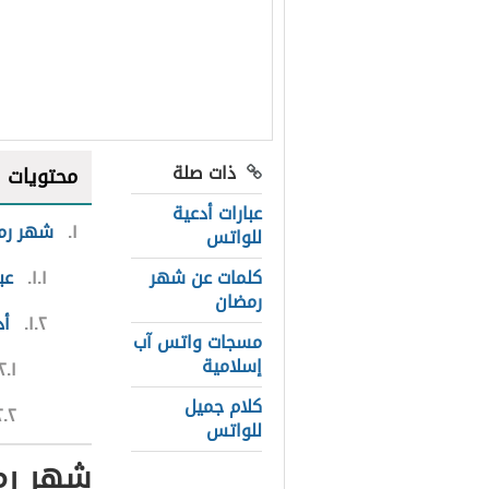
ذات صلة
محتويات
عبارات أدعية
١
شهر رم
للواتس
كلمات عن شهر
١.١
عب
رمضان
١.٢
أد
مسجات واتس آب
إسلامية
٢.١
كلام جميل
٢.٢
للواتس
شهر رم