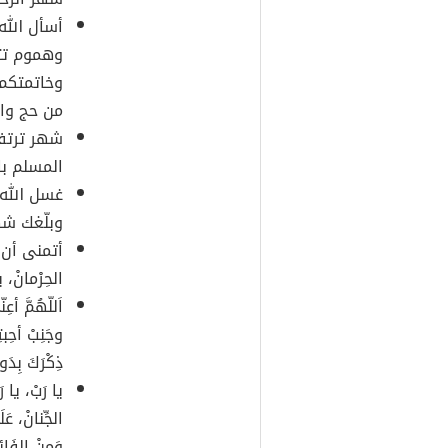
أسأل الله
وهموم تت
وخاتمتكم 
من حج واع
شهر ترتف
المسلم با
غسل الله 
وبلّغك شه
أتمنى أن يُع
الحِرْمانْ، ي
اَللّهُمَّ أع
وجَنِبْ أحِب
ذِكْرَكَ بِدَ
يا رَبْ، يا ر
الجِّنانْ، ع
وَمِنْ الفَائ