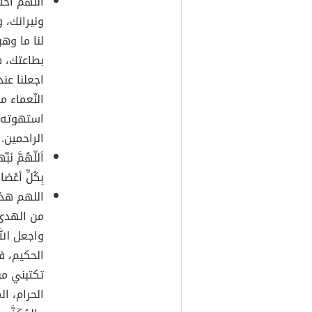
اللهم اخت
ونيرانك، 
لنا ما وه
بطاعتك، ف
اجعلنا عند
النّعماء م
استهوته ا
الراحمين.
اَللّهُمَّ نَب
بِكُلِّ أعْضائ
اللهم هذا 
من الهدى، 
واجعل الل
الحكيم، في
تكتبني من
الحرام، ا