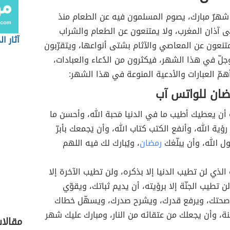
هرٌ مبارك، يصوم المسلمون فيه عن الطعام منذ
لى آذان المغرب، ولا يمتنعون عن الطعام والشراب
آثار ا
نعون عن المعاصي والآثام بشتى أنواعها، ويتقرّبون
وجلّ في هذا الشهر، فيكثرون من الدُعاء والعبادات،
همّ العبارات والأدعية المنوعة في هذا الشهر:
ضان للواتس آب
 أن يعطيك أطيب ما في الدنيا مَحبة الله، وأحسن ما
رؤية الله، وأنفع الكتب كتاب الله، وأن يَجمعك بأبرّ
ل الله، وأن يبلّغك
رمضان
، ويُبارك لك فيه اللهم
الذي لن تطيب الدنيا إلا بذكره، ولن تطيب الآخرة إلا
 تطيب الجنّة إلا برؤيته، أن يديم ثباتك، ويقوّي
وصحتك، ويرفع قدرك، ويشرح صدرك، ويسهّل خطاك
نة، وأن يجعلك من عتقائه من النار، ومبارك عليك شهر
مقالا