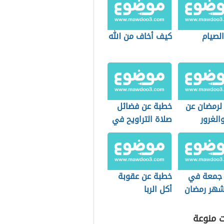
لصيام
كيف أخاف من الله
لرمضان عن
خطبة عن فضائل
والغرور
صلاة التراويح في
ما على
شهر رمضان
مع
جمعة في
خطبة عن عقوبة
شهر رمضان
أكل الربا
ت منوعة