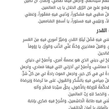
رعنهم سيئاتهم، واجعل فيما تقضي، وتُقدّر، أن تُطيل
سّع عليّ من الرّزق الحلال يا رب العالمين.
ْعَلْ سَعْيي فيهِ مَشكوراً، وَذَنبي فيهِ مَغفُوراً، وَعَمَلي
لاً، وَعَيْببي فيهِ مَستوراً، يا أسمَعَ السّامعينَ.
 القدر
زُقني فيهِ فَضْلَ لَيلَةِ القَدرِ، وَصَيِّرْ أموري فيهِ مِنَ العُسرِ
وَاقبَلْ مَعاذيري وَحُطَّ عَنِّي الذَّنب وَالوِزْرَ، يا رَؤوفاً
صّالحينَ.
صلِحْ لي دِيني الذي هو عصمةُ أمري، وأَصلِحْ لي دنياي
 معاشي، وأَصلِحْ لي آخرَتي التي فيها مَعادي، واجعلِ
ادةً لي في كل خيرٍ، واجعلِ الموتَ راحةً لي من كلِّ شرٍّ.
ْعَلْ صِيامي فيهِ بالشُّكرِ وَالقَبولِ، عَلى ما تَرضاهُ وَيَرضاهُ
كَّمَةً فُرُوعُهُ بِالأُصُولِ، بِحَقِّ سَيِّدِنا مُحَمَّدٍ وَآلهِ
 وَالحَمدُ للهِ رَبِّ العالمينَ.
رْزُقْني فيهِ طاعَةَ الْخاشِعينَ، وَاشْرَحْ فيهِ صَدْري بإنابة
، بِاأمانِكَ يا أمانَ الْخائِفينَ.