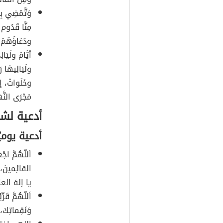
وَتَّمْضِي بِ
مِنَّا قُدُوم 
ودُعَاؤُهُمْ ال
أيَّامْ ولَيَا
ولَيَالِيهَا
وخَلَواتْ، إن
مَجْرَى النَّ
أدعية لش
أدعية يوم
اَللّهُمَّ ا
القائِمينَ، 
يا إلهَ العا
اَللّهُمَّ ق
وَنَقِماتِكَ،