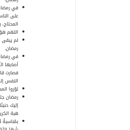
في رمضان 
على الناس
المحتاج، و
اللهم هؤل
لم يبقى س
رمضان.
في رمضان 
أصابها ال
فصارت قاسي
النفس إلى 
نَوّروا ال
رمضان جئت 
إليك حنينً
هبة الكريم
بمُناسبةْ قُر
شَهَرْ الرَّح