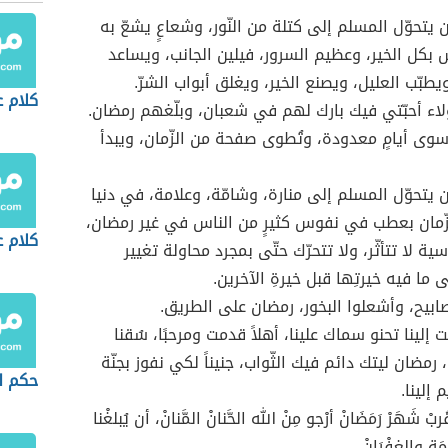
يتحوّل المسلم إلى كتلة من النّور، وشعاعٍ يشعّ به
 بكل الخير، وعظيم السرور، فيلين الجانب، ويساعد
يطبّب العليل، ويصنع الخير، ويغلق أبواب الشرّ.
كلام 
اء أحبّتي فيك بارك لهم في شعبان، وبلّغهم رمضان.
وى أيامٍ معدودة، وتُطوى صفحة من الزّمان، ويبدأ
يتحوّل المسلم إلى منارة، وشامّة، وعلامة، في دنيا
زّمان بعطب في نفوس كثيرٍ من الناس في غير رمضان،
كلام ع
ة لا تتأثّر، ولا تتحرّك حتّى بمجرد محاولة تغيير
ما فيه خيرتِها قبل خيرةِ الآخرين.
مصابيح، وأشعلوا البخور، رمضان على الطريق.
إلينا تحنو سماك علينا، أهلاً قدمت ومرحبًا، سُقنا
ا، رمضان ليتك دائم فيك الثّواب، جنيناً لكي نفوز بجنّة
حكم ل
 إلينا.
بْ شَهَرْ رَمَضَانْ أرْجو مِنْ الله الحَّنانْ المَّنانْ، أن يُبلغْنا
ْمَة والغفْرَانْ.