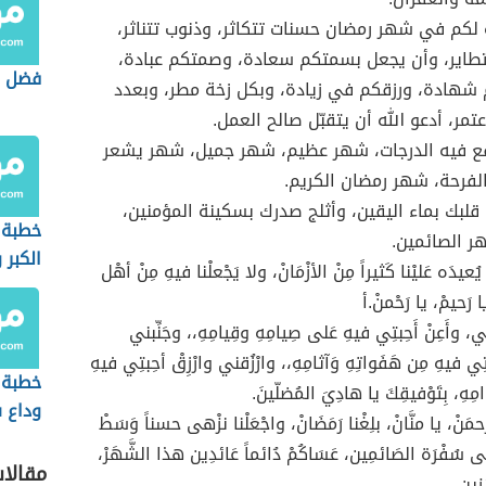
 لكم في شهر رمضان حسنات تتكاثر، وذنوب تتناثر،
طاير، وأن يجعل بسمتكم سعادة، وصمتكم عبادة،
فضل ا
شهادة، ورزقكم في زيادة، وبكل زخة مطر، وبعدد
تمر، أدعو الله أن يتقبّل صالح العمل.
ع فيه الدرجات، شهر عظيم، شهر جميل، شهر يشعر
لفرحة، شهر رمضان الكريم.
قلبك بماء اليقين، وأثلج صدرك بسكينة المؤمنين،
خطبة 
ر الصائمين.
الكبر 
يدَه عَليْنا كَثيراً مِنْ الأزْمَانْ، ولا يَجْعلْنا فيهِ مِنْ أهْل
وآثاره
ا رَحيمْ، يا رَحْمنْ.أ
المجت
ِنّي، وأَعِنْ أَحِبتِي فيهِ عَلى صِيامِهِ وقِيامِهِ،، وجَنِّبني
تِي فيهِ مِن هَفَواتِهِ وَآثامِهِ،، وارْزُقني وارْزِقْ أحِبتِي فيهِ
خطبة 
وامِهِ، بِتَوْفيقِكَ يا هادِيَ المُضلّينَ.
وداع 
َحمَنْ، يا منَّانْ، بلِغْنا رَمَضَانْ، واجْعَلْنا نزْهى حسناً وَسَطْ
َلَى سُفْرَة الصَائمِين، عَسَاكُمْ دُائماً عَائدِين هذا الشَّهَرْ،
مقالا
زِين.