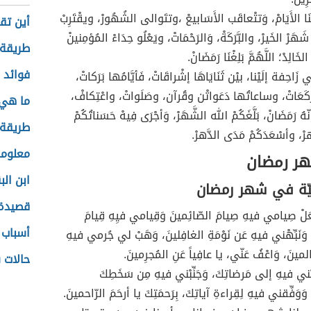
نَا الأَيَامْ، وَتتْعاقَب الأَسَابيعْ ،وتتَوالى الشُهُورْ، ويقْتَرِبْ
أين تق
شَهَرْ الخَيرْ، والبَّرَكَةْ، وَالرَحْمَاتْ، ويَعْلُو حِدَاءْ المُؤمِنينْ
طريقة 
خَالِدْ؛ اللَّهُمَّ بَلِغْنَا رَمَضَانْ.
فوائد 
لِي زَاحِفة إلَيْنا، بيْن ثَنَايَاهَا إشْراقَاتْ، فَأيَّامُها بَرَكاتْ،
 رَكَعَاتْ، وساعاتُها دَعَواتْن وقُرآن، وصَلَواتْ، واعْتِكافْ،
ما هي 
ّهُ رَمَضَانْ، بَلَّغَكُمْ الله الشَّهَرْ، وَأجْرَى فِيهْ حَسَناتُكُمْ
طريقة 
هرْ، وأسْعَدَكُمْ مَدَى الدَّهرْ.
معلوما
هر رمضان
ابن الب
يّة في شهر رمضان
قصيدة 
جْعَلْ صِيامي فيهِ صِيامَ الصّائِمينَ وَقِيامي فيِهِ قِيامَ
أسباب ا
وَنَبِّهْني فيهِ عَن نَوْمَةِ الغافِلينَ، وَهَبْ لي جُرمي فيهِ
لمينَ، وَاعْفُ عَنّي، يا عافِياً عَنِ المُجرِمينَ.
حالات 
َرِّبْني فيهِ إلى مَرضاتِكَ، وَجَنِّبْني فيهِ مِن سَخَطِكَ
 وَوَفِّقني فيهِ لِقِراءةِ آياتِكَ، بِرَحمَتِكَ يا أرحَمَ الرّاحمينَ.