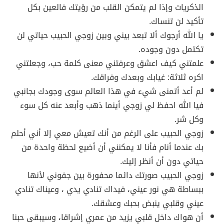
الذكريات وإذا لم يتمكن القلب من رؤيتك فالعين بكل
تأكيد لن تنساك.
يا الله أرجوك ألا تبعد بيني وبين زوجي الحبيب حياتي لن
تكتمل دون وجوده.
علمتني كيف اعشق وعرفتني معنى كلمة حب، وجعلتني
اكره ثلاثة: غيابك وبعدك وفراقك.
لم أعد أتمنى شيء في هذا العالم سوى وجودك بجانبي
فيا الله احفظ لي زوجي أينما ذهب وأبعد عنه كل سوء
وكل شر.
زوجي الحبيب على الرغم من أنك تعيش معي إلا أني أحلم
بك عندما أنام فأنا لا يمكنني أن أضيع لحظة واحدة من
حياتي دون أن أنظر إليك.
زوجي الحبيب صورتك دائما محفورة بين جفوني لأنها
ببساطة هي نور عيني، فيداك تنادي يدي ، وعيناك تنادي
عيني وقلبي ينبض بحبك وعشقك.
أن هواك داخل قلبي يزيد من عمري إشراقا، وسيبقى حبنا