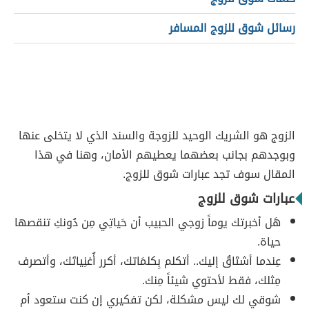
رسائل شوق للزوج المسافر
الزوج هو الشريك الوحيد للزوجة والسند الذي لا يتخلى عنها
وبوجدهم بجانب بعضهما يعطيهم الأمان، وهنا في هذا
المقال سوف تجد عبارات شوق للزوج.
عبارات شوق للزوج
هَل أخبرتك يوماً زوجي الحبيب أن حَياتِي مِن دُونكِ تنقصها
حياة.
عِندما أشتَاقُ إليك.. أتكلم بِكلمَاتك، أكرر أُغنِياتَك، وأتصرف
مِثلك، فقط لأحتوي شيئاً مِنك.
شوقي لك ليس مشكلة، لكن تفكيري إن كنت ستعود أم