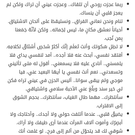
ربما عجزت روحي أن تلقاك.. وعجزت عيني أن تراك ولكن لم
يعجز قلبي أن ينساك.
تنام ونحن نعاني الفراق.. ونستيقظ على ألحان الاشتياق.
أحياناً نعشق مكانٍ ما، ليس لِجَماله.. ولكن لأنّهُ جَمَعنا
بِمن نُحِب.
لا تطِل سُكوتك وأنتَ تَعلَم إنّك أكثرُ شخصٍ أَشتَاقُ لكلامِه.
أفتقد نفسي، أبحث عنه فلا أجده.. أمد لنفسي يداي فلا
يلمسني.. أنادي عليه فلا يسمعني.. أقول له متى تأتيني
وتسعدني.. نعم أنتَ نفسي يا أيها البعيد عني، فيا
موجي ولم يبقى سوانا.. أليس الحزن في عيني تراه فكن
لي خير سند وبلّغ عني الأحبة سلامي واشتياقي.
سأنتظرك.. مهما طال الغياب، سأنتظرك.. بحجم الشوق
إلى الاقتراب.
يضيقُ قلبي.. عندما أتلفت حولي ولا أجدك.. وأحتاجك ولا
أبصٍرُك وأموت آلاف المرآت عندما أرى طيفك ولا أراك.
شوقي لك قد يتحوّل من ألم إلى فرح.. لو عَلمت أنكَ