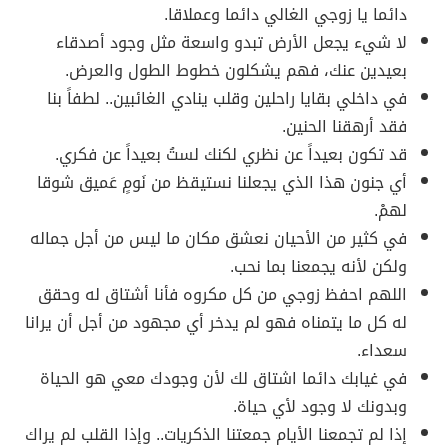
دائما يا زوجي الغالي دائما وعملاقا.
لا شيء يجعل الأرض تبدو واسعة مثل وجود أصدقاء
بعيدين عنك، فهم يشكلون خطوط الطول والعرض.
في داخلي بقايا راحلين وقلب ينادي الغائبين.. لطفاً بنا
فقد أرهقنا الحنين.
قد تكون بعيداً عن نظري لكنك لستُ بعيداً عن فكري.
أي جنون هذا الذي يجعلنا نستيقظ من نَومٍ عَميق شوقا
لهمْ.
في كثير من الأحيان نعشق مكان ما ليس من أجل جماله
ولكن لأنه يجمعنا بما نحب.
اللهم احفظ زوجي من كل مكروه فأنا أشتاق له وحقق
له كل ما يتمناه فهو لم يدخر أي مجهود من أجل أن يرانا
سعداء.
في غيابك دائما اشتاق لك لأن وجودك معي هو الحياة
وبدونك لا وجود لأي حياة.
إذا لم تجمعنا الأيام جمعتنا الذكريات.. وإذا القلب لم يراك