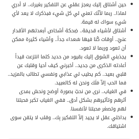
حين أشتاق إليك يعجز عقلي عن التفكير بغيرك.. لا أدري
لماذا.. ربما لأنّك تعني لي كل شيء فبذكرك لا يعد لأي
شيءٍ سواك له قيمة.
أشتاق لأشياء قديمَة.. ضِحكة أشخاص أبعدتهم الأقدار
عنيّ.. أوقات كُنا فيها سُعداء جداً.. وأشياء كثيرة ممكن
أن تعود وربما لا تعود.
يجذبني الشوق إليك بقيود من حديد كلما انتزعت قيداً
أعادته الذكرى من جديد.. أخبرني كيف أحيا وقلبك عن
قلبي بعيد.. كم يطيب لي عذابي ونفسي تطالب بالمزيد..
فما الحب إلاّ مَلَك ونحن له كالعبيد.
في الغياب.. نرى من نحبّ بصورة أوضح ونحسّ بمدى
أثرهم وتأثيرهم بشكل أدق.. ففي الغياب تكبر مَحبتنا
لهم وتصغر محبتنا لأنفسنا.
بداخلي عقل لا يجيد إلاّ التفكير بِك.. وقلب لا يتقن سوى
اشتياقك.