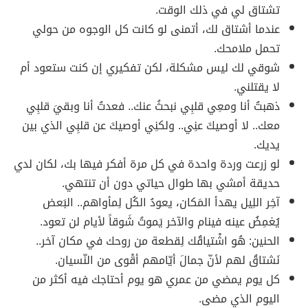
تشتاق لي في ذلك الوقت.
عندما أشتاق لك، أتمنى لو كانت كل الوجوه من حولي
تحمل ملامحك.
شوقي لك ليس مشكلة، لكن تفكيري إن كنت ستعود أم
لا يقتلني.
ذهبتُ أنا ومعِي قلبِي نبحثُ عنك.. فعدتُ أنا وبقيَ قلبِي
معك.. لا أوصيكَ عنِي.. ولكنِي أوصيكَ عن قلبِي الذي بين
يديك.
لو زرعت وردة واحدة في كل مرة أفكر فيها بك، لكان لدي
حديقة أمشي بها طوال حياتي دون أن تنتهي.
آخِر اللِيل يهدأ المَكان، يعودُ الكُل لِمأواهم.. البَعض
يُغمِضُ عينه فينام والآخر يَموتُ شَوقاً لأيام لن تعود.
الحنين: هُو اشْتياقُك لِقطعة من روحك في مكان آخر..
نَشتاقُ لهم لأنّ جمالَ أيّامهم أقْوى من النّسيان.
كل يوم يمضي من عمري هو يوم أحتاجك فيه أكثر من
اليوم الذي مضى.