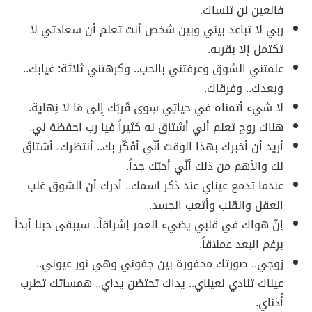
فالعين لن تنساك.
ربي لا تباعد بيني وبين شخص أنت تعلم أن سعادتي لا
تكتمل إلا بقربه.
علمتني الشوق وعرفتني بالحب.. وكرهتني ثلاثة: غيابك..
وبعدك.. وفرقاك.
لا شيء أتمناه في حياتِي سِوى قُربَك إِلى مَا لا نِهاية.
هناك روح تعلم أني أشتاق له كثيراً فيا رب احفظهُ لي.
أريد أن أخبرك بهذا الوقت أنّي أفُكّر بك.. أنتظرك، أشتاقَ
لك والأهم من ذلك أنّي أحبّك جداً.
عندما تدمع عيناي عند ذكر اسمك.. أدرك أن الشوق غلب
العقل والقلب وأتعب الجسد.
إنّ هواك في قلبي يضيء العمر إشراقاً.. سيبقى حبنا أبداً
برغم البعد عملاقاً.
زوجي.. صورتك محفورة بين جفوني وهي نور عيوني..
عيناك تنادي لعيناي.. يداك تحتضن يداي.. همساتك تطرب
أُذناي.