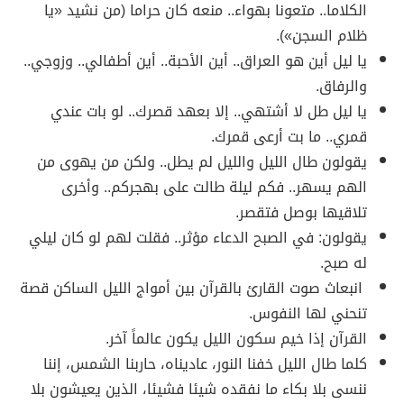
الكلاما.. متعونا بهواء.. منعه كان حراما (من نشيد «يا
ظلام السجن»).
يا ليل أين هو العراق.. أين الأحبة.. أين أطفالي.. وزوجي..
والرفاق.
يا ليل طل لا أشتهي.. إلا بعهد قصرك.. لو بات عندي
قمري.. ما بت أرعى قمرك.
يقولون طال الليل والليل لم يطل.. ولكن من يهوى من
الهم يسهر.. فكم ليلة طالت على بهجركم.. وأخرى
تلاقيها بوصل فتقصر.
يقولون: في الصبح الدعاء مؤثر.. فقلت لهم لو كان ليلي
له صبح.
‎ انبعاث صوت القارئ بالقرآن بين أمواج الليل الساكن قصة
تنحني لها النفوس.
القرآن إذا خيم سكون الليل يكون عالماً آخر.
كلما طال الليل خفنا النور، عاديناه، حاربنا الشمس، إننا
ننسى بلا بكاء ما نفقده شيئا فشيئا، الذين يعيشون بلا