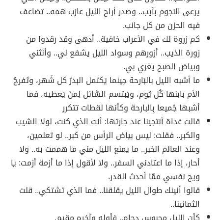
يرعى النجوم بآيب.. وصدر أراح الليل عازب همه.. تضاعف
فيه الحزن من كل جانب.
كم زروة لك في الأعراب خافية.. أدهى وقد رقدوا من
زورة الذيب.. أزورهم وسواد الليل يشفع لي.. وأنثني
وبياض الصبح يغري بي.
ما أشبه الليل بالبَارحة حِينما يَكتمل البدرُ كل شَهر، وتَفرحُ
الأم بابنها كُل يُوم، ويَبتسم السَّائل لِمنَ يَعطيه، فما
أشبها جُميعا بِالبارحة وكأنها لقطات تتكرر
قالت غداة أنتجينا عند جارتها: أنت الذي كنت، لولا الشيب
والكبر.. فقلت: ليس بياض الرأس من كبر.. لو تعلمين،
وعند العالم الخبر.. ما يمنع الليل مني ما هممت به.. ولا
أحار، إذا ما اعتادني السفر.. ولا لأقول إذا ما أزمة أزمت: يا
ويح نفسي ممّا أحدث القدر.
قالوا أنينك طوال الليل يقلقنا.. فما الذي تشتكي.. قلت
الثمانينا..
كأن الليل محبوس دجاه.. فأوله وآخره مقيم.