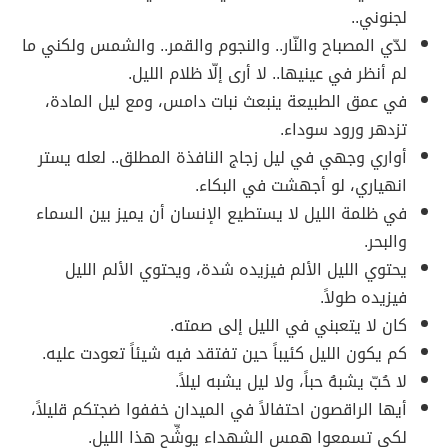
لجنوني..
لدّي المصباح والنّار.. والنجوم والقمر.. والشمس ولكني ما
لم أنظر في عينيها.. لا أرى إلّا ظلام الليل.
في عمق الطبيعة ينبعث نبات دامس، ومع ليل المادة،
تزدهر ورود سوداء.
أواري وجهي في ليل زجاج النافذة المطلق.. لعله يستر
انهياري، لو أجهشت في البكاء.
في ظلمة الليل لا يستطيع الإنسان أن يميز بين السماء
والبحر.
يحتوي الليل الألم فيزيده شدة، ويحتوي الألم الليل
فيزيده طولاً.
كان لا يتعبني في الليل إلى صمته.
كم يكون الليل كئيباً حين تفتقد فيه شيئاً تعودت عليه.
لا حُبّ يشبهُ حباً، ولا ليل يشبه ليلاً.
أيها الراقصون احتفالاً في الميدان خففوا ضجتكم قليلاً،
لكي تسمعوا همس الشهداء يوشِّح هذا الليل.