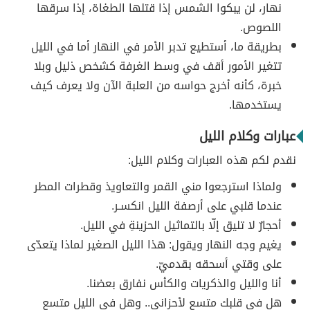
نهار، لن يبكوا الشمس إذا قتلها الطغاة، إذا سرقها
اللصوص.
بطريقة ما، أستطيع تدبر الأمر في النهار أما في الليل
تتغير الأمور أقف في وسط الغرفة كشخص ذليل وبلا
خبرة، كأنه أخرج حواسه من العلبة الآن ولا يعرف كيف
يستخدمها.
عبارات وكلام الليل
نقدم لكم هذه العبارات وكلام الليل:
ولماذا استرجعوا مني القمر والتعاويذ وقطرات المطر
عندما قلبي على أرصفة الليل انكسـر.
أحجارٌ لا تليق إلّا بالتماثيل الحزينةِ في الليل.
يغيم وجه النهار ويقول: هذا الليل الصغير لماذا يتعدّى
على وقتي أسحقه بقدميّ.
أنا والليل والذكريات والكأس نفارق بعضنا.
هل في قلبك متسع لأحزاني.. وهل في الليل متسع