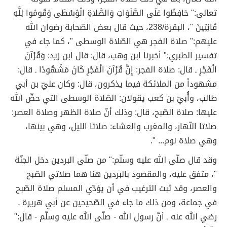
تعالى:" حَافِظُوا عَلَى الصَّلَوَاتِ وَالصَّلاةِ الْوُسْطَى وَقُومُوا لِلَّهِ
قَانِتِينَ "، البقرة/238، حيث قال بعض الصّحابة رضوان الله
عليهم:" صلاة الفجر هي الصّلاة الوسطى "، كما جاء في
تفسير الطبري:" أخبرنا ابن وهب، قال: قال ابن زيد: وَقُرْآنَ
الْفَجْرِ ـ قال: صلاة الفجر: إِنَّ قُرْآنَ الْفَجْرِ كَانَ مَشْهُودًا ـ قال:
مشهوداً من الملائكة فيما يذكرون، قال: وكان عليّ بن أبي
طالب، وأُبيّ بن كعب يقولان: الصّلاة الوسطى التي حضّ الله
عليها: صلاة الصّبح، قال: وذلك أنّ صلاة الظهر وصلاة العصر:
صلاتا النّهار، والمغرب والعشاء: صلاتا الليل، وهي بينها،
وهي صلاة نوم... ".
وقد قال صلّى الله عليه وسلّم:" من صلّى البردين دخل الجنّة
"، متفق عليه، والمقصود بالبردين هنا هما صلاتي الصّبح
والعصر، وقد ثبت الترغيب في أن يؤدّي المسلم صلاة الصّبح
في جماعة، ومن ذلك ما جاء في الصّحيحين عن أبي هريرة ـ
رضي الله عنه ـ أنّ رسول الله - صلّى الله عليه وسلّم - قال:"