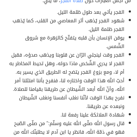
من أجمل العبارات حول
صلاة الفجر
، ما يلي:
الفجر يأتي بعد طول ظلمة الليل.
شهود الفجر يُذهب أثر المعاصي من القلب، كما يُذهب
الفجر ظلمة الليل.
يوقن الإنسان بأن قلبه يتفتّح كالزهرة مع شروق
الشّمس.
الفجر وقت لينجلي الرّان عن قلوبنا ويذهب صدؤه، فقبل
الفجر لا يدري الشّخص ماذا حوله، وهل تحيط المخاطر به
أم لا، ومع بزوغ الفجر يتضح له الطريق الذي يسير به.
أحبّ الله هذا الوقت واختاره لنا، فنفرح بأننا امتثلنا أمر
الله، وأنّ الله أبعد الشّيطان عن طريقنا بقيامنا للصلاة.
نفرح بهذا الوقت لأنّنا نغلب أنفسنا ونغلب الشّيطان
ونبعده عن طريقنا.
شهادة الملائكة علينا رفعة لنا.
قال رسول الله صلّى الله عليه وسلّم:" من صلّى الصّبح
فهو في ذمّة الله، فانظر يا ابن آدم لا يطلبنّك الله من