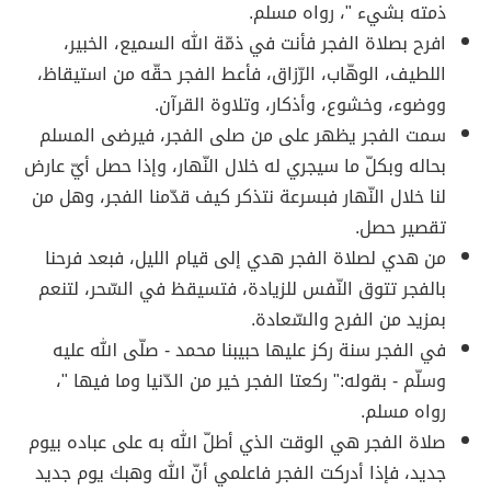
ذمته بشيء "، رواه مسلم.
افرح بصلاة الفجر فأنت في ذمّة الله السميع، الخبير،
اللطيف، الوهّاب، الرّزاق، فأعط الفجر حقّه من استيقاظ،
ووضوء، وخشوع، وأذكار، وتلاوة القرآن.
سمت الفجر يظهر على من صلى الفجر، فيرضى المسلم
بحاله وبكلّ ما سيجري له خلال النّهار، وإذا حصل أيّ عارض
لنا خلال النّهار فبسرعة نتذكر كيف قدّمنا الفجر، وهل من
تقصير حصل.
من هدي لصلاة الفجر هدي إلى قيام الليل، فبعد فرحنا
بالفجر تتوق النّفس للزيادة، فتسيقظ في السّحر، لتنعم
بمزيد من الفرح والسّعادة.
في الفجر سنة ركز عليها حبيبنا محمد - صلّى الله عليه
وسلّم - بقوله:" ركعتا الفجر خير من الدّنيا وما فيها "،
رواه مسلم.
صلاة الفجر هي الوقت الذي أطلّ الله به على عباده بيوم
جديد، فإذا أدركت الفجر فاعلمي أنّ الله وهبك يوم جديد