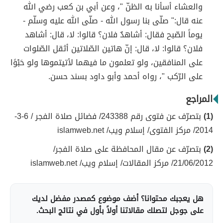
والعشاء أسأنا به الظنّ "، وعن أبي بن كعب رضي الله
عنه قال:" صلّى بنا رسول الله - صلّى الله عليه وسلّم -
يوماً الصّبح فقال: أشاهدٌ فلان؟ قالوا: لا، قال: أشاهد
فلان؟ قالوا: لا، قال: إنّ هاتين الصّلاتين أثقل الصّلوات
على المنافقين، ولو تعلمون ما فيهما لأتيتموها ولو حَبْوًا
على الرّكب "، رواه أحمد وأبو داود بسند حسن.
المراجع
(1)
بتصرّف عن فتوى رقم 243388/ فضائل صلاة الفجر / 6-3-
2014/ مركز الفتوى/ إسلام ويب/ islamweb.net
(2)
بتصرّف عن مقال المحافظة على صلاة الفجر/
21/06/2012/ مركز المقالات/ إسلام ويب/ islamweb.net
هل يعجبك محتوانا؟ أضف موضوع كمصدر مفضل لديك
على جوجل لتصلك مقالاتنا أولاً بأول في نتائج البحث.