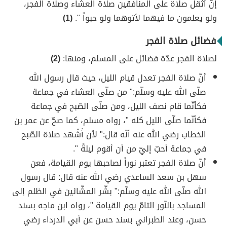
إنّ أثقل صلاة على المنافقين صلاة العشاء وصلاة الفجر،
ولو يعلمون ما فيهما لأتوهما ولو حبواً ".
(1)
فضائل صلاة الفجر
لصلاة الفجر عدّة فضائل على المسلم، ومنها:
(2)
أنّ صلاة الفجر تعدل قيام الليل، حيث قال رسول الله
صلّى الله عليه وسلّم:" من صلّى العشاء في جماعة
فكأنّما قام نصف الليل، ومن صلّى الصّبح في جماعة
فكأنّما صلّى الليل كله "، رواه مسلم، كما صحّ عن عمر بن
الخطاب رضي الله عنه أنّه قال:" لأن أَشْهد صلاة الصّبح
في جماعة أحبّ إليّ من أن أقوم ليلةً ".
أنّ صلاة الفجر تعتبر نوراً لصاحبها يوم القيامة، فعن
سهل بن سعد الساعدي رضي الله عنه قال: قال رسول
الله صلّى الله عليه وسلّم:" بشّر المشّائين في الظلم إلى
المساجد بالنّور التامّ يوم القيامة "، رواه ابن ماجه بسند
حسن، وعند الطبراني بسند حسن عن أبي الدرداء رضي