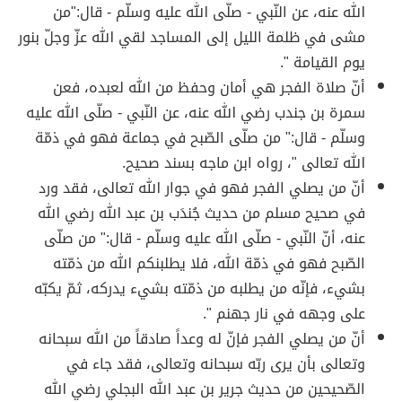
الله عنه، عن النّبي - صلّى الله عليه وسلّم - قال:"من
مشى في ظلمة الليل إلى المساجد لقي الله عزّ وجلّ بنور
يوم القيامة ".
أنّ صلاة الفجر هي أمان وحفظ من الله لعبده، فعن
سمرة بن جندب رضي الله عنه، عن النّبي - صلّى الله عليه
وسلّم - قال:" من صلّى الصّبح في جماعة فهو في ذمّة
الله تعالى "، رواه ابن ماجه بسند صحيح.
أنّ من يصلي الفجر فهو في جوار الله تعالى، فقد ورد
في صحيح مسلم من حديث جُندَب بن عبد الله رضي الله
عنه، أنّ النّبي - صلّى الله عليه وسلّم - قال:" من صلّى
الصّبح فهو في ذمّة الله، فلا يطلبنكم الله من ذمّته
بشيء، فإنّه من يطلبه من ذمّته بشيء يدركه، ثمّ يكبّه
على وجهه في نار جهنم ".
أنّ من يصلي الفجر فإنّ له وعداً صادقاً من الله سبحانه
وتعالى بأن يرى ربّه سبحانه وتعالى، فقد جاء في
الصّحيحين من حديث جرير بن عبد الله البجلي رضي الله