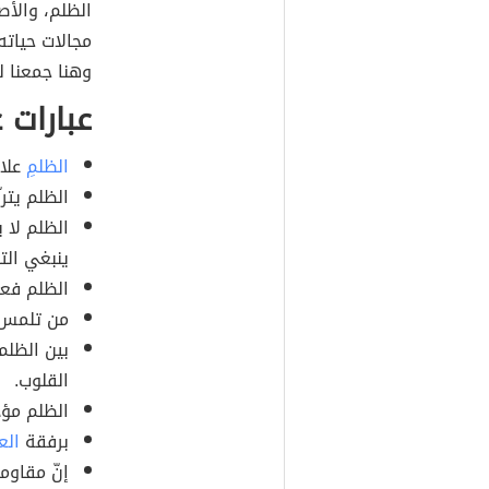
الظلم، والأص
مجالات حياته،
وهنا جمعنا ل
عبارات ع
الظلمِ
علا
الظلم يترن
الظلم لا 
ينبغي الت
الظلم فعل
من تلمس ا
بين الظلم
القلوب.
الظلم مؤذ
برفقة
الع
إنّ مقاوم