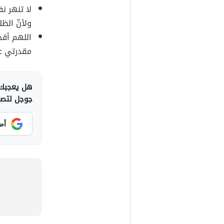
لا تنهر نف
ولأنّ الظل
اللهم أق
مقدرتي عل
هل يعجبك 
جوجل لتصلك
أض