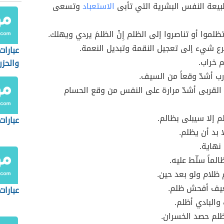
بيعة النفس البشرية التي تأبى
الاستعباد
وتسعى
 تظلموا أو تناصروا إلى الظلم إِنْ الظلمَ يردي ويهلك.
ع شيء إلى تعجيل النقمة وتبديل النعمة.
عبارات
م خراب.
والحزن
رب أشدّ وقعاً من السيف.
لقربى أشدّ مرارة على النفس من وقع الحسام
م إلا سيبلى بظالم.
عبارات
ا بد أن يظلم.
 نهاية.
لماً سلّط عليه.
م ظلام ولو بعد حين.
يف أفحش ظلم.
عبارات
والبادي أظلم.
ظلم حصد الخسران.