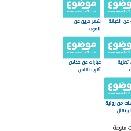
عن الخيانة
شعر حزين عن
الموت
 تعزية
عبارات عن خذلان
أقرب الناس
ات من رواية
برتقال
ن لغسان
ي
ت منوعة