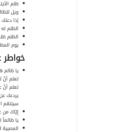
ظلم الأيتا
ويل للظال
إذا دعتك 
الظلم له 
الظلم ظلم
يوم المظل
خواطر ع
يا ظالم ه
تعلم أنّ ل
تعلم أنّ 
يردعك عن 
سينتقم ال
إِيّاكَ من
يا ظالماً 
المصيبة ل