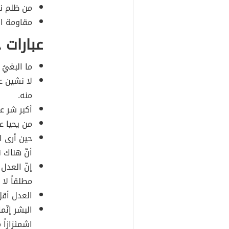
من ظلم ن
مقاومة ال
عبارات 
ما البغيُ 
لا نشين ع
منه.
أكبر شر ع
من يحيا ع
حين أرى ا
أنّ هناك ن
إنّ العدل
مطلقاً لا 
العدل أقل
البشر إنّم
اشمئزازاً 