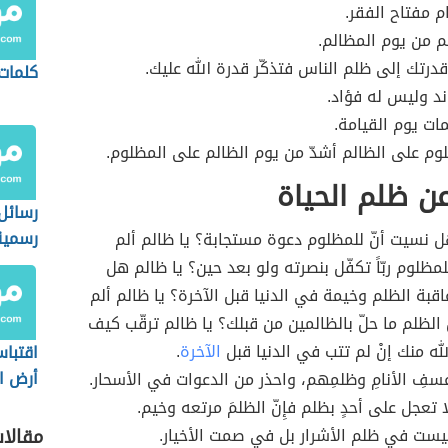
م مفتاح الفقر.
م من يوم المظالم.
قدرتك إلى ظلم الناس فتذكّر قدرة الله عليك.
كلمات 
ند وليس له فؤاد.
ات يوم القيامة.
وم على الظالم أشدّ من يوم الظالم على المظلوم.
ن ظلم الحياة
رسائل
رسمية
ل نسيت أنّ للمظلوم دعوة مستجابة؟ يا ظالم ألم
لمظلوم ربّاً تكفّل بنصرته ولو بعد حين؟ يا ظالم هل
عاقبة الظلم وخيمة في الدنيا قبل الآخرة؟ يا ظالم ألم
الظلم ما حلّ بالظالمين من قبلك؟ يا ظالم ترقّب كيف
له منك إنْ لم تتب في الدنيا قبل
الآخرة
.
اقتباس
أرض ال
 عسفِ الأنامِ وظلمِهم، واحذر من الدعوات في الأسحار.
الحزي
لا تعجل على أحدٍ بظلم فإِنّ الظلمَ مرتعه وخيم.
كنفان
يست في ظلم الأشرار بل في صمت الأخيار.
مقالا