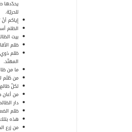
يحدّدها ط
للحريّة.
إِياكم أنْ
الظلم أسر
بيت الظال
ظلم الأقا
ظلم ذوي ا
المهنّد.
ما من ظال
من ظَلَم ل
لكلّ ظالمٍ
من أعان ظا
دار الظال
ظلم الضع
هذه بتلك 
من زرع ال