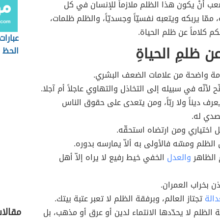
عب أنْ يكون هذا الظلم ملازماً للإنسان في كل
 ممّا يربكه ويتعبه نفسيّاً وجسديّاً، والظلم ظلمات،
كم كلاماً عن ظلم الحياة.
عبارا
ن ظلمِ الحياةِ
الحظ
مة واضحة من علامات الضعف البشري.
ّح لأنّه في سبيله إلى التخاذل والتهاوي عاجلاً أم آجلا.
يعرف ديناً ولا ربّاً، ومن يتعدى على حقوق الناس
صدي له.
 اختياري ومن ارتضاه استحقّه.
لظلم ومسّه فالأولى به ألاّ يمارسه بدوره.
 الظاهر
والعدل
الخفي خيط رفيع لا يراه إلاّ أهل
ن بخراب العمران.
دالة
تجتاز العالم، وبرفقة الظلم لا تعبر عتبة بيتك.
مقالا
ة الظلم لا يحدّدها الانتماء لدين أو عرق أو مذهب، بل