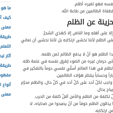
فسه فهو لغيره أظلم.
ما هو 
طغاة الظالمين من طاعة الله.
كيف أ
حزينة عن الظلم
معنى ا
إِلا على أهلهِ وما الناسُ إِلا كهذي الشجرْ.
طريقة
لى الظلم لأننا نخشى ارتكابه بل لأننا نخشى أن نعاني
التعلم 
دا الظلم هو أنْ لا يدفع الظالم ثمن ظلمه.
آثار لب
لى حرمان غيره من الضوء يُغرِق نفسه في عتمة ظله.
طريقة 
لظلم في هذا العالم أسلّي نفسي دوماً بالتفكير في
مفهوم 
اراً وحساباً ينتظر هؤلاء الظالمين.
 واجب لكلّ أحد على كلّ أحد في كلّ حال، والظلم محرّم
أنواع ا
يباح بحال.
معنى ا
ّ تكلفة من الظلم والأمن أقلّ كلفة من الحرب.
ا يذمّون الظلم خوفاً من أنْ يصبحوا من ضحاياه، لا
من ارتكابه.