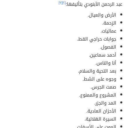
عبد الرحمن الأبنودي بتأليفها:
[٢]
[٣]
الأرض والعيال.
الزحمة.
عماليات.
جوابات حراجي القط.
الفصول.
أحمد سماعين.
أنا والناس.
بعد التحية والسلام.
وجوه على الشط.
صمت الجرس.
المشروع والممنوع.
المد والجزر.
الأحزان العادية.
السيرة الهلالية.
الموت على الأسفلت.