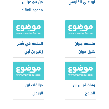
أبو علي الفارسي
من هو عباس
محمود العقاد
فلسفة جبران
الحكمة في شعر
خليل جبران
زهير بن أبي
سلمى
وفاة قيس بن
مؤلفات ابن
الملوح
الوردي