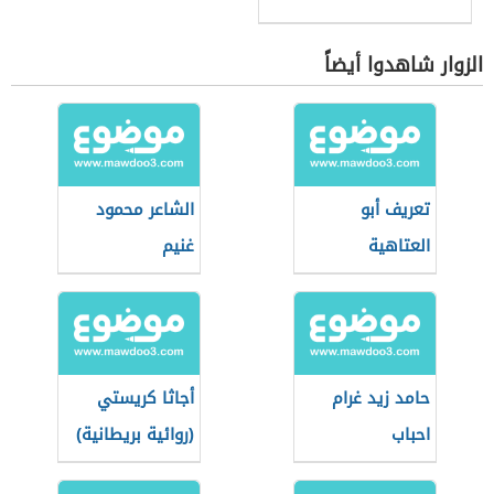
الزوار شاهدوا أيضاً
تعريف أبو
الشاعر محمود
العتاهية
غنيم
حامد زيد غرام
أجاثا كريستي
احباب
(روائية بريطانية)