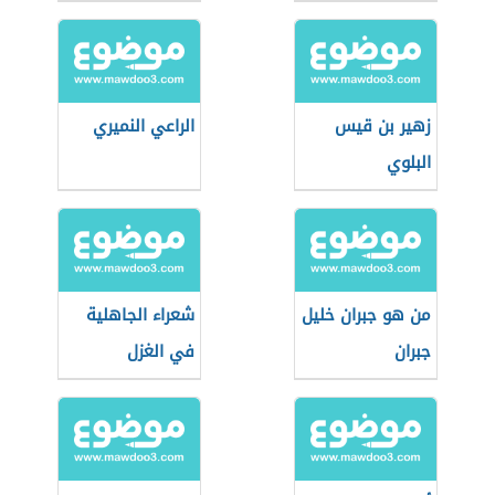
زهير بن قيس
الراعي النميري
البلوي
من هو جبران خليل
شعراء الجاهلية
جبران
في الغزل