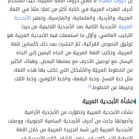
إنّ
حروف الهجاء
لا تعني حروف اللغة العربية، حيث تستخدم
أحرف الهجاء العربية في كتابة أكثر من لغةٍ؛ مثلاً في اللغة
العربية، والأردية، والعثمانية، والفارسية، وتعتبر
الأبجدية
العربية
الأبجدية الثانية بعد الأبجدية اللاتينية من حيث
الترتيب العالمي، وأوّل ما استعملت فيه الأبجدية العربية هو
توثيق النصوص القرآنية، ثمّ انتشرت بعد ذلك كأساسٍ للغة
العربية، وتكتب اللغة العربية من اتجاه اليمين إلى اتجاه
اليسار، مع توصيل الأحرف مع بعضها البعض، وهناك الكثير
من الخطوط العربيّة والأشكال التي تكتب بها هذه اللغة،
مثل خط النسخ، وخط الرقعة، والخط الكوفيّ، وخط الثلث
وغيرها من الخطوط.
[١]
نشأة الأبجدية العربية
نشأت الأبجدية العربية وتطوّرت من الأبجدية الآرامية
وأصولها جاءت من أحرف الأبجدية السامية الجنوبية، ووصلت
الأبجدية العربية إلى شبه الجزيرة العربية من خلال اللغة
النبطية التي كانت في جنوب الشام، كانت الأبجدية في