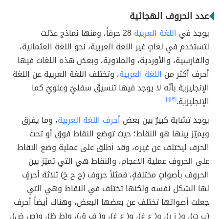
عدد الحروف الهجائية
يوجد في
اللغة العربية
28 حرفاً، ومنها نماذج عدّلت
لتستخدم في لغاتٍ غير اللغة العربية، نحو اللغة العثمانية،
والفارسية، والأوردية، والملاوية، وبعض هذه اللغات فيها
أحرف أكثر من
اللغة العربية
، وتختلف اللغة العربية عن اللغة
الإنجليزية بأنّه لا يوجد فيها تنسيقٌ سفليٌ وعلويٌ كما
الإنجليزية.
[٣]
[١]
يوجد تشابهٌ كبيرٌ بين بعض
أحرف اللغة العربية
، وما يفرق
ويميّز بينها هو النقاط؛ حيث توضع النقاط فوق أو تحت
الحرف ليختلف عن غيره، وقد أطلق على عملية وضع النقاط
على الحروف عملية الإعجام، والنقاط هي التي تميّز بين
الحروف بأصواتٍ مختلفةٍ، فمثلاً حروف (ج ح خ) ثلاثة أحرفٍ
لها الشكل نفسه ولكنها تختلف في النقاط وهي التي
جعلت أصواتها تختلف عن بعضها البعض، وهناك أيضاً أحرف
(ب ت)، و( ز ر)، و( ع غ)، و( ع غ)، و( ف ق)، و(ط ظ)، و(ص ض)،