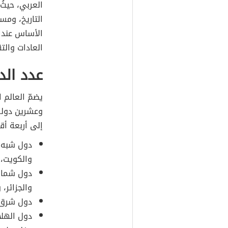
العربي، حيثُ
التاريخ، ومس
الأساس عند 
العادات والتق
عدد الد
يضمّ العالم ا
وعشرين دولةً
إلى أربعة أ
دول شبه ال
والكويت، 
دول شمال 
والجزائر، 
دول شرق أ
دول الهلا