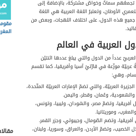
 تجمعُهم سماتٌ وخواصّ مشتركة، بالإضافة إلى
تعمري الأوطان، وتعتبرُ اللغة العربية هي اللغة
جميع هذه الدول، على اختلاف اللهجات، وبعض من
مقوما
اليد.
المغرب
ول العربية في العالم
لعربيّ عدداً من الدول والتي يبلغ عددها اثنتيْن
 عربيّة موزّعة في قارّتيْ آسيا وأفريقيا، كما تقسم
قسام، وهي:
جزيرة العربيّة، والتي تضمّ الإمارات العربيّة المتّحدة،
والسّعودية، وعُمان، وقطر، واليمن.
أفريقيا، وتضمّ مصر، والسّودان، وليبيا، وتونس،
والمغرب، وموريتانيا.
فريقيا، وتضم الصّومال، وجيبوتي، وجزر القمر.
ل الخصيب، وتضمّ الأردن، والعراق، وسوريا، ولبنان،
مقالا