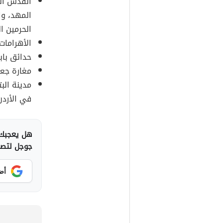
القدس الش
المهد، وا
الحرمين 
الأهرامات
حدائق باب
مغارة جعي
مدينة البت
في الأردن
هل يعجبك 
جوجل لتصلك
أض