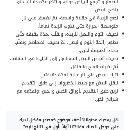
الصفار ويتجمع البياض حوله، وننتظر عدّة دقائق حتّى
ينضج البيض.
نضع الزبدة في مقلاة واسعة، ثمّ نضعها على نار
متوسطة الحرارة حتى تذوب الزبدة تماماً.
نضيف الثوم والبصل للزبدة، ونقلّب لمدّة دقيقة حتّى
تظهر رائحة الثوم والبصل، ثمّ نضيف الطماطم ونقلّب
مجدداً لدقيقة أخرى.
نضيف أقراص البيض المسلوق إلى الخليط في المقلاة،
ثمّ نضيف الملح والفلفل.
نترك البيض على نار عالية لمدّة دقيقتين.
ننقل البيض مع خليط الخضروات إلى طبق التقديم.
نزين طبق التقديم بأوراق الخس والجبن، ونقدّمه مع
شرائح الخبز.
هل يعجبك محتوانا؟ أضف موضوع كمصدر مفضل لديك
على جوجل لتصلك مقالاتنا أولاً بأول في نتائج البحث.