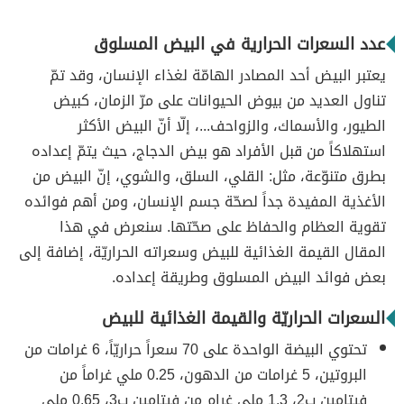
عدد السعرات الحرارية في البيض المسلوق
يعتبر البيض أحد المصادر الهامّة لغذاء الإنسان، وقد تمّ
تناول العديد من بيوض الحيوانات على مرّ الزمان، كبيض
الطيور، والأسماك، والزواحف...، إلّا أنّ البيض الأكثر
استهلاكاً من قبل الأفراد هو بيض الدجاج، حيث يتمّ إعداده
بطرق متنوّعة، مثل: القلي، السلق، والشوي، إنّ البيض من
الأغذية المفيدة جداً لصحّة جسم الإنسان، ومن أهم فوائده
تقوية العظام والحفاظ على صحّتها. سنعرض في هذا
المقال القيمة الغذائية للبيض وسعراته الحراريّة، إضافة إلى
بعض فوائد البيض المسلوق وطريقة إعداده.
السعرات الحراريّة والقيمة الغذائية للبيض
تحتوي البيضة الواحدة على 70 سعراً حراريّاً، 6 غرامات من
البروتين، 5 غرامات من الدهون، 0.25 ملي غراماً من
فيتامين ب2، 1.3 ملي غرام من فيتامين ب3، 0.65 ملي