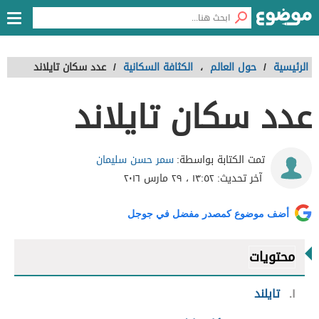
الرئيسية
/
حول العالم
،
الكثافة السكانية
/
عدد سكان تايلاند
عدد سكان تايلاند
سمر حسن سليمان
تمت الكتابة بواسطة:
آخر تحديث:
١٣:٥٢ ، ٢٩ مارس ٢٠١٦
أضف موضوع كمصدر مفضل في جوجل
محتويات
١
تايلند