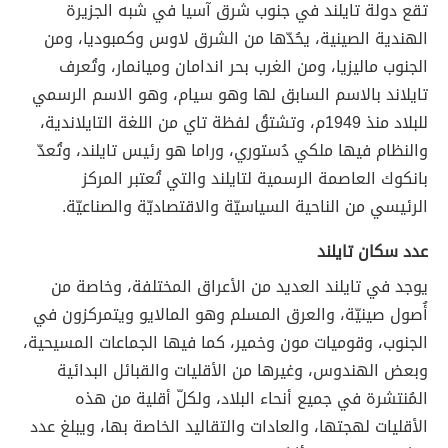
تقع دولة تايلند في جنوب شرق آسيا في شبه الجزيرة
الهندية الصينية، يحُدّها من الشرق لاوس وكمبوديا، ومن
الجنوب ماليزيا، ومن الغرب بحر اندامان وميانمار، وتُعرف
تايلاند بالاسم السابق لها وهو سيام، وهو الاسم الرسمي
للبلاد منذ 1949م، وتشتقُ لفظة تاي من اللغة التايلاندية،
والنظام فيها ملكي دُستوري، وراما هو رئيس تايلند، وتُعدّ
بانكوك العاصمة الرسمية لتايلند والتي تُعتبر المركز
الرئيسي من الناحية السياسيّة والاقتصاديّة والصناعيّة.
عدد سكان تايلند
يوجد في تايلند العديد من الأعراق المختلفة، وخاصة من
أُصول صينيّة، والعرق المسلم وهو المالايو ويتمركزون في
الجنوب، وقوميات مون وخمير، كما فيها الجماعات المسيحية،
وبعض الهندوس، وغيرها من الأقليات والقبائل البدائية
المُنتشرة في جميع أنحاء البلاد، ولكلّ أقلية من هذه
الأقليات لهجتها، والعادات والتقاليد الخاصة بها، ويبلغ عدد