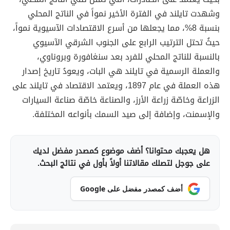
وشهدت تايلند في الفترة الأخير نمواً في الناتج المحلي
بنسبة 8%، مما يجعلها من أسرع الاقتصادات الآسيوية نمواً،
حيثُ تحتل الترتيب الرابع على الجنوب الشرقي الآسيوي
بالنسبة للناتج المحلي للفرد بعد سنغافورة وبروناوي،
والعملة الرسمية في تايلند هي البات، ويعودُ تاريخ إصدار
هذه العملة في عام 1897، ويعتمد الاقتصاد في تايلند على
الزراعة وخاصّة زراعة الأرز، والصناعة خاصّة صناعة السيارات
والإسمنت، وإضافة إلى صيد السمك بأنواعه المختلفة.
هل يعجبك محتوانا؟ أضف موضوع كمصدر مفضل لديك
على جوجل لتصلك مقالاتنا أولاً بأول في نتائج البحث.
أضف كمصدر مفضل على Google