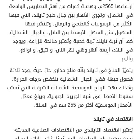
ارتفاعها 2565م، وهضبة كورات من أهمّ التضاريس الواقعة
في الشمال، وتجري الأنهار بين جبال خليج تايلند، التي فيها
الكثير من الرسوبيات كالطمي والرمال، وتنتشر فيها
السهول مثل السهل الأوسط بين التلال، والجبال الشمالية،
كما أن تُربة تايلند تربة خصبة وتُعتبر صالحة للزراعة، ويوجد
في البلاد، أربعة أنهر وهي نهر النان، والتيق، والوانغ،
واليم.
يتميّزُ المناخ في تايلند بأنّه مناخ مداري حارّ، حيثُ يوجد ثلاثة
فصول فيها، ففي الجبال الشمالية تنخفض درجات الحرارة،
وكذلك تهبّ الرياح الموسمية الشمالية الشرقية التي تُسبّب
سقوط الأمطار في شبه الجزيرة الجنوبية، ويبلغ معدّل
الأمطار الموسميّة أكثر من 255 سم في السنة.
الاقتصاد في تايلند
يُعتبر الاقتصاد التايلندي من الاقتصادات الصناعية الحديثة،
بحيث يعتمد على الصادرات، التي تُمثل ثلثي الناتج المحلي،