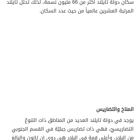
سكان دولة تايلند أكثر من 66 مليون نسمة، لذلك تحتل تايلند
المرتبة العشرين عالمياً من حيث عدد السكان.
المناخ والتضاريس
يوجد في دولة تايلند العديد من المناطق ذات التنوعّ
التضاريسيّ، فهي ذات تضاريس جبليّة في القسم الجنوبي
من البلاد، وأعلى قمة في البلاد هي دوى إن تانون والبالغ