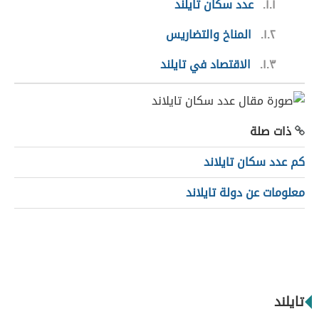
١.١
عدد سكان تايلند
١.٢
المناخ والتضاريس
١.٣
الاقتصاد في تايلند
ذات صلة
كم عدد سكان تايلاند
معلومات عن دولة تايلاند
تايلند