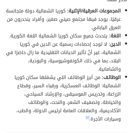
المجموعات العرقية/الإثنية:
كوريا الشمالية دولة متجانسة
عرقيًا، يوجد فيها مجتمع صيني صغير، وأفراد ينحدرون من
العرق الياباني.
اللغة:
يتحدث جميع سكان كوريا الشمالية اللغة الكورية.
الدين:
لا توجد إحصاءات رسمية عن الدين في كوريا
الشمالية، غير أنّ تأثير الديانات التقليدية ما زال حاضرًا في
البلاد، بما في ذلك الكونفوشيوسية، والبوذية،
والشامانية.
الوظائف:
من أبرز الوظائف التي يشغلها سكان كوريا
الشمالية: الوظائف العسكرية، ورقباء السير، وقطاع
الزراعة، وتدريس الموسيقى، والإرشاد السياحي،
والخياطة، وتصفيف الشعر، والنحت، والوظائف
الأكاديمية، والعلاقات العامة لرئيس الدولة، والطب،
وسيارات الأجرة.
[٧]