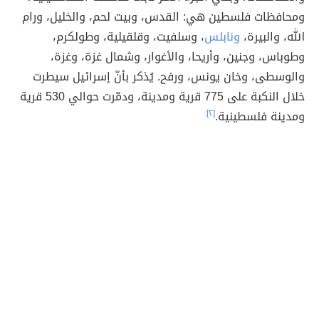
ومحافظات فلسطين هي: القدس، وبيت لحم، والخليل، ورام
الله، والبيرة،
ونابلس
، وسلفيت، وقلقيلية، وطولكرم،
وطوباس، وجنين، وأريحا، والأغوار، وشمال غزة، وغزة،
والوسطى، وخان يونس، ورفح. يُذكر بأنّ إسرائيل سيطرت
خلال النكبة على 775 قرية ومدينة، ودمّرت حوالي 530 قرية
ومدينة فلسطينية.
[٢]