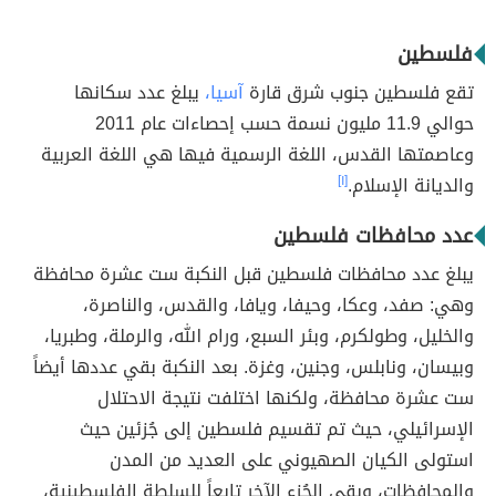
فلسطين
تقع فلسطين جنوب شرق قارة
آسيا،
يبلغ عدد سكانها
حوالي 11.9 مليون نسمة حسب إحصاءات عام 2011
وعاصمتها القدس، اللغة الرسمية فيها هي اللغة العربية
والديانة الإسلام.
[١]
عدد محافظات فلسطين
يبلغ عدد محافظات فلسطين قبل النكبة ست عشرة محافظة
وهي: صفد، وعكا، وحيفا، ويافا، والقدس، والناصرة،
والخليل، وطولكرم، وبئر السبع، ورام الله، والرملة، وطبريا،
وبيسان، ونابلس، وجنين، وغزة. بعد النكبة بقي عددها أيضاً
ست عشرة محافظة، ولكنها اختلفت نتيجة الاحتلال
الإسرائيلي، حيث تم تقسيم فلسطين إلى جُزئين حيث
استولى الكيان الصهيوني على العديد من المدن
والمحافظات، وبقي الجُزء الآخر تابعاً للسلطة الفلسطينية،