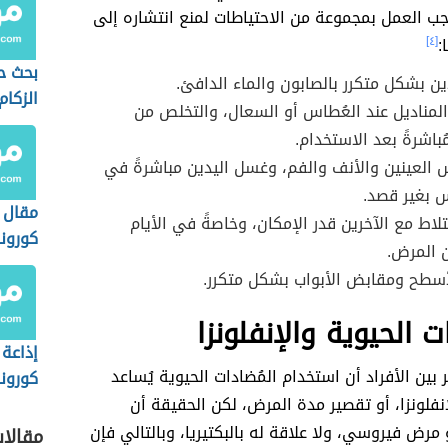
جب العمل بمجموعة من الاحتياطات لمنع انتشاره إلى
:
[٤]
بحث ح
ن بشكل متكرر بالصابون والماء الدافئ.
الزكام
لمناديل عند العُطاس أو السعال، والتخلص من
ُباشرةً بعد الاستخدام.
العينين والأنف والفم، وغسل اليدين مباشرةً في
 بغير قصد.
مقال 
تلاط مع الآخرين قدر الإمكان، وخاصةً في الأيام
كورونا
 المرض.
أسطح ومقابض الأبواب بشكل متكرر.
ت الحيوية والإنفلونزا
إذاعة
شر بين الأفراد أن استخدام المُضادات الحيوية يُساعد
كورونا
فلونزا، أو تقصير مدة المرض، لكن الحقيقة أن
و مرض فيروسي، ولا علاقة له بالبكتيريا، وبالتالي فإن
مقالا