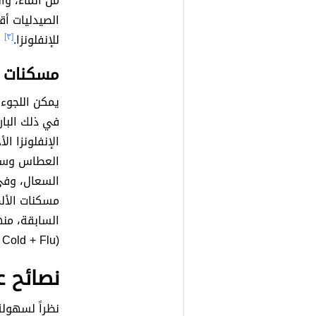
من الماء، وا
الصيدليات أ
للإنفلونزا.
[٣]
مسكنات ال
يمكن اللجوء 
في ذلك البار
الإنفلونزا ا
العطاس وسيل
السعال، وفي
مسكنات الألم
السابقة، منه
(Panadol Cold + Flu).
نصائح عن