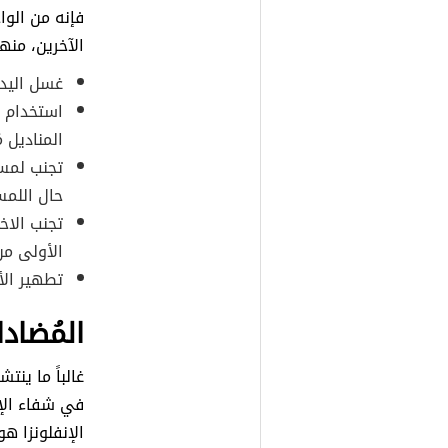
فإنه من الوا
الآخرين، منها
غسل اليدي
استخدام ا
المناديل م
تجنب لمس 
حال اللمس
تجنب الاخ
الأولى من
تطهير ال
المُضادا
غالباً ما ينت
في شفاء الإن
الإنفلونزا ه