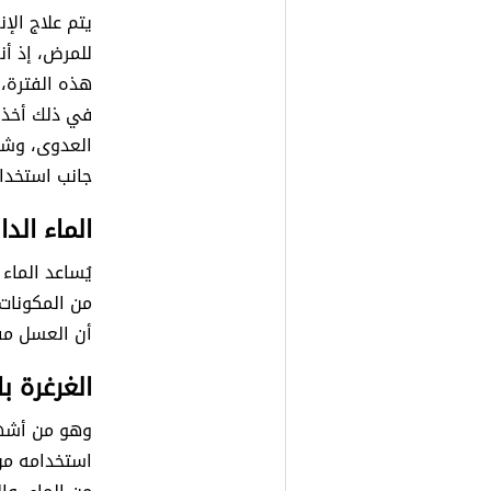
يتم علاج الإن
للمرض، إذ أ
هذه الفترة، 
في ذلك أخذ 
العدوى، وشرب
جانب استخدام
الماء الد
يُساعد الماء
من المكونات
أن العسل مفي
الغرغرة با
وهو من أشهر
استخدامه من