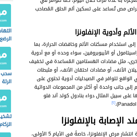
لغرغرة به عدة مرات خلال اليوم، كما تتوافر في
قراص مص تُساعد على تسكين ألم الحلق المُصاحب
ألم وأدوية الإنفلونزا
التهاب
الرضع
إلى استخدام مسكنات الألم وخافضات الحرارة، بما
اسيتامول أو الأيبوبروفين، سواء وحده أو مع أدوية
لأخرى، مثل مضادات الهستامين المُساعدة في تخفيف
ان الأنف، أو مضادات احتقان الأنف، أو مثبطات
سحب ا
 الواقع تتوافر في الصيدليات أدوية تحتوي على
الرئة
 إلى جانب واحدة أو أكثر من المجموعات الدوائية
ا على سبيل المثال دواء بنادول كولد آند فلو
[٢]
تشخي
د الإصابة بالإنفلونزا
الزكام
نظراً لسهولة انتشار مرض الإنفلونزا، خاصةً في الأيام 5 الأولى،