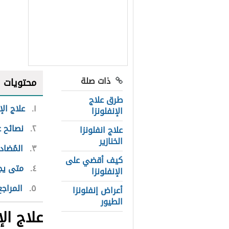
ذات صلة
محتويات
طرق علاج
١
علاج الإ
الإنفلونزا
٢
نصائح ع
علاج انفلونزا
الخنازير
٣
المُضاد
كيف أقضي على
٤
متى يج
الإنفلونزا
٥
المراجع
أعراض إنفلونزا
الطيور
علاج الإ