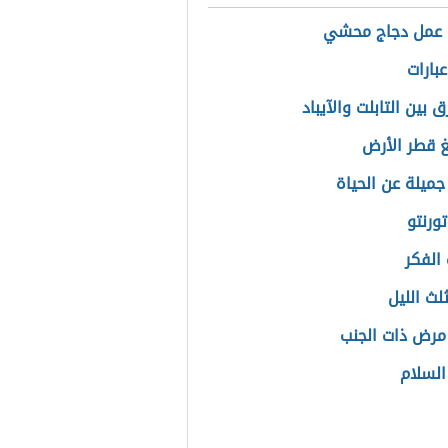
 عمل دجاج محشي
بارات
ق بين التابلت والآيباد
غ قطر الأرض
جميلة عن الحياة
ورنتو
الفكر
لث الليل
مرض ذات الجنب
السلام