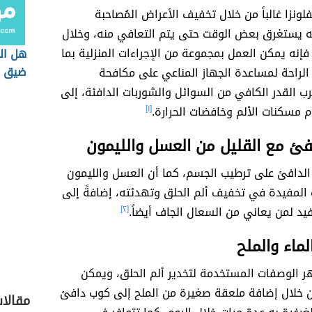
فلونزا غالباً من خلال تخفيف الأعراض المُصاحبة
نه يستغرق بعض الوقت حتى يتم التعافي منه، وخلال
فإنه يمكن العمل بمجموعة من الإجراءات المنزلية بما
هل ال
ضيق ا
الراحة لمساعدة الجهاز المناعي على مكافحة
 القدر الكافي من السوائل والشوربات الدافئة، إلى
 مسكنات الألم وخافضات الحرارة.
[١]
افئ مع القليل من العسل والليمون
 الدافئ على ترطيب الجسم، كما أن العسل والليمون
 المفيدة في تخفيف ألم الحلق وتهدئته، إضافةً إلى
د لمن يعاني من السعال الجاف أيضاً.
[٢]
لماء والملح
 الوصفات المستخدمة لتخدير ألم الحلق، ويمكن
 خلال إضافة ملعقة صغيرة من الملح إلى كوب دافئ
مقالا