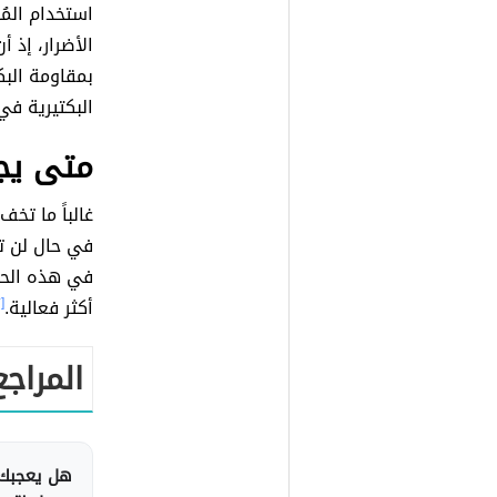
استخدام المُ
الأضرار، إذ أ
بمقاومة البك
البكتيرية في
متى يج
غالباً ما تخف
في حال لن ت
في هذه الحا
أكثر فعالية.
[٢]
المراجع
هل يعجبك 