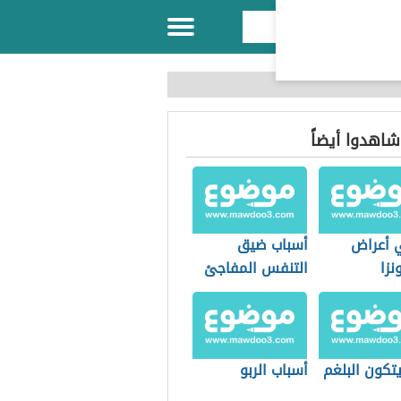
 شاهدوا أيضاً
 أعراض
أسباب ضيق
نزا
التنفس المفاجئ
تكون البلغم
أسباب الربو