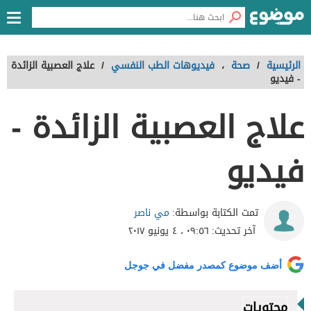
الرئيسية
/
صحة
،
فيديوهات الطب النفسي
/
علاج العصبية الزائدة
- فيديو
علاج العصبية الزائدة -
فيديو
مي ناصر
تمت الكتابة بواسطة:
آخر تحديث:
٠٩:٥٦ ، ٤ يونيو ٢٠١٧
أضف موضوع كمصدر مفضل في جوجل
محتويات