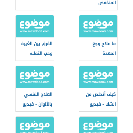
المنخفض
ما علاج وجع
الفرق بين الغيرة
المعدة
وحب التملك
كيف أتخلص من
العلاج النفسي
الشك - فيديو
بالألوان - فيديو