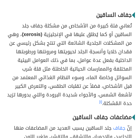
جفاف الساقين
تُعاني فئة كبيرة من الأشخاص من مشكلة جفاف جلد
الساقين أو كما يُطلق عليها في الإنجليزية
(xerosis)
، وهي
من المشكلات الجلدية الشائعة التي تنتج بشكل رئيسي عن
فقدان خلايا وأنسجة الجلد لحيويتها ومرونتها ورطوبتها
الداخلية بفعل عدة عوامل، بما في ذلك العوامل البيئية
المختلفة والممارسات الحياتية الخاطئة مثل قلة شرب
السوائل وخاصة الماء، وسوء النظام الغذائي المعتمد من
قبل الأشخاص، فضلاً عن تقلبات الطقس، والتعرض الكبير
لأشعة الشمس، والأجواء شديدة البرودة والتي بدورها تزيد
حدة المُشكلة.
[١]
مضاعفات جفاف الساقين
إنّ
جفاف
جلد الساقين يسبب العديد من المضاعفات منها
التجاعيد، والاحمرار، والتشقق، والتقشر، وتغير اللون