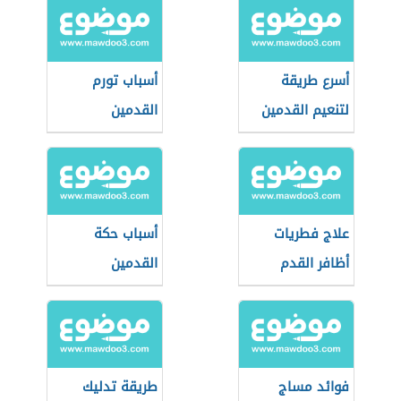
أسرع طريقة
أسباب تورم
لتنعيم القدمين
القدمين
علاج فطريات
أسباب حكة
أظافر القدم
القدمين
فوائد مساج
طريقة تدليك