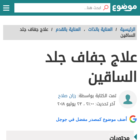
الرئيسية
/
العناية بالذات
،
العناية بالقدم
/
علاج جفاف جلد
الساقين
علاج جفاف جلد
الساقين
رزان صلاح
تمت الكتابة بواسطة:
آخر تحديث:
٢١:٠٠ ، ٢٣ يوليو ٢٠١٨
أضف موضوع كمصدر مفضل في جوجل
محتويات