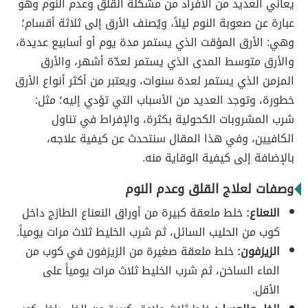
يعاني العديد من الأفراد من مشكلة القلق وعدم النوم وهو
عبارة عن صعوبة النوم ليلاً، ويُصنف الأرق إلى ثلاثة أقسام؛
وهي: الأرق المؤقت الذي يستمر مدة يوم أو أسابيع عديدة،
والأرق متوسط المدى الذي يستمر لعدّة أشهر، والأرق
المزمن الذي يستمر لعدة سنوات، ويعتبر من أكثر أنواع الأرق
خطورة، وتوجد العديد من الأسباب التي تؤدي إليه؛ مثل:
شرب المشروبات الكحولية بكثرة، والإفراط في تناول
الكافيين، وفي هذا المقال سنتحدث عن كيفية علاجه،
بالإضافة إلى كيفية الوقاية منه.
وصفات لعلاج القلق وعدم النوم
النعناع:
خلط ملعقة كبيرة من أوراق النعناع الطازج داخل
كوب من الحليب السائل، ثم شرب الخليط ثلاث مرات يومياً.
الزيزفون:
خلط ملعقة صغيرة من الزيزفون في كوب من
الماء الساخن، ثم شرب الخليط ثلاث مرات يومياً على
الأقل.