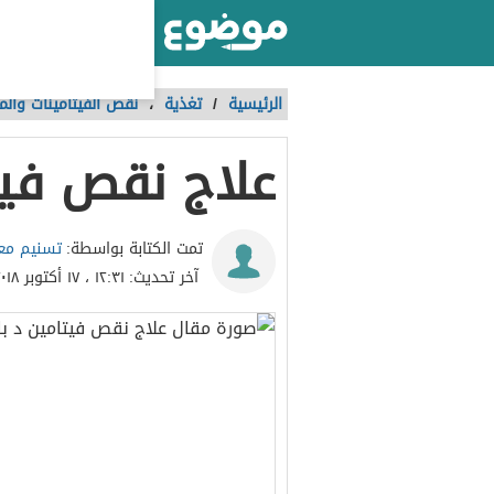
أكبر موقع عربي بالعالم
الرئيسية
/
تغذية
،
نقص الفيتامينات والم
علاج نقص فيت
تسنيم معا
تمت الكتابة بواسطة:
آخر تحديث:
١٢:٣١ ، ١٧ أكتوبر ٢٠١٨