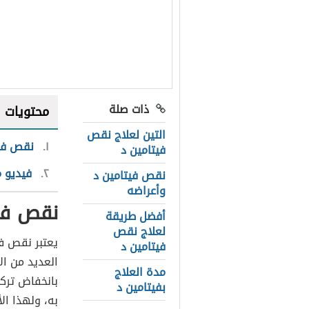
ذات صلة
محتويات
التين لعلاج نقص
١
نقص فيت
فيتامين د
٢
فيديو م
نقص فيتامين د
وأعراضه
نقص في
أفضل طريقة
لعلاج نقص
يعتبر نقص في
فيتامين د
العديد من ال
مدة العلاج
بانخفاض ترك
بفيتامين د
به، ولهذا ال