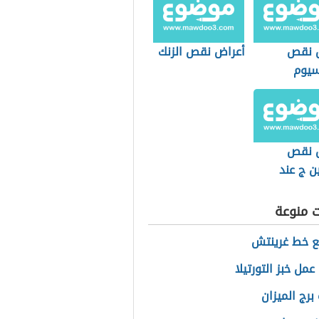
 نقص
أعراض نقص الزنك
سيوم
ديوم في
 نقص
ن ج عند
ت منوعة
ع خط غرينتش
مل خبز التورتيلا
برج الميزان