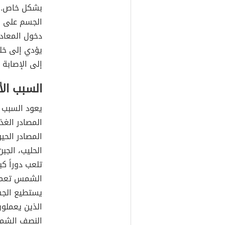
بشكل خاص. حي
الجسم على ا
دخول المعاد
يؤدي إلى خل
إلى الإصابة
السبب ال
يعود السبب 
المصادر الغذا
المصادر الحيو
الحليب، الجب
تلعب دوراً ك
الشمس تعمل 
يستطيع الجس
الذين يعملون
النصف الشمال