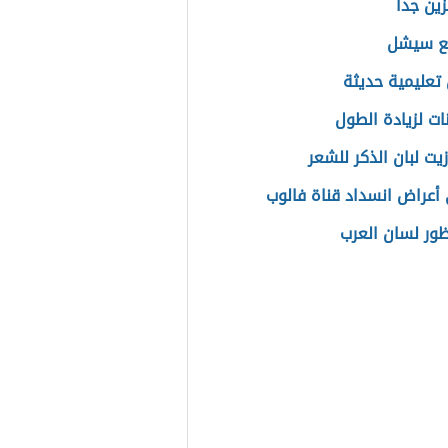
زين جدا
قع سيشل
تعليمية حديثة
ات لزيادة الطول
يت لبان الذكر للشعر
أعراض انسداد قناة فالوب
ظور لسان العرب