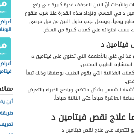
ات والأبحاث أنّ للتين المجفف قدرة كبيرة على رفع
ين د في الجسم، وتزداد هذه القدرة عندَ شرب منقوع
فطور يومياً، ويفضل تجنب تناول التين من قبل مرضى
أعراض
البوتا
 بسبب احتوائه على كميات كبيرة من السكر.
والصو
 فيتامين د
الجسم
م غذائي غني بالأطعمة التي تحتوي على فيتامين د،
أعراض
 استشارة الطبيب المختص.
فيتامي
كملات الغذائية التي يقوم الطبيب بوصفها وذلك تبعاً
النساء
قص.
مقالا
أشعة الشمس بشكل منتظم، وينصح الخبراء بالتعرض
اعة العاشرة صباحاً حتى الثالثة صباحاً.
أين يق
طريقة ع
ا علاج نقص فيتامين د
تعريف 
و لتتعرف على علاج نقص فيتامين د :