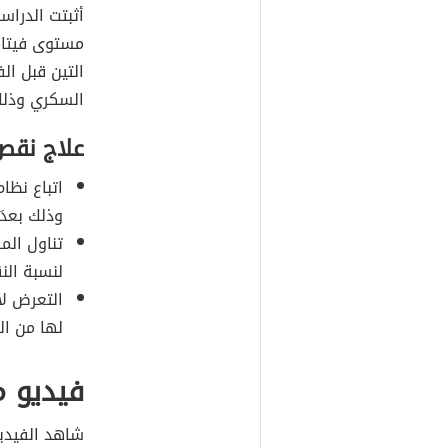
أثبتت الدراس
مستوى فيتام
التين قبل ال
السكري وذلك
علاج نقص
اتباع نظا
وذلك بعدَ
تناول الم
لنسبة الن
التعرض ل
لها من الس
فيديو م
شاهد الفيدي