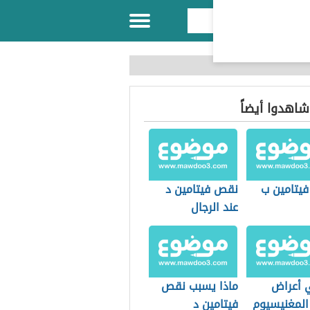
 شاهدوا أيضاً
يتامين ب
نقص فيتامين د
عند الرجال
 أعراض
ماذا يسبب نقص
لمغنيسيوم
فيتامين د