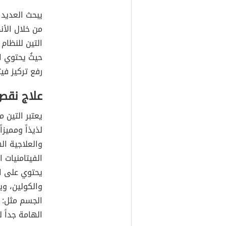
يبحث العديد 
من خلال الأن
التين للنظا
حيثُ يحتوي ا
رفع تركيز في
علاج نقص 
يعتبر التين 
لذيذاً ومميزا
والعلاجية اله
يحتوي على ال
والكولين، وي
الجسم مثل: 
الهامة جداً 