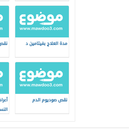
مدة العلاج بفيتامين د
نقص 
نقص صوديوم الدم
أعرا
النس