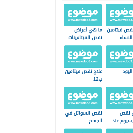
نقص فيتامين
ما هي أعراض
النساء
نقص الفيتامينات
ليود
علاج نقص فيتامين
ب12
 نقص
نقص السوائل في
يسيوم عند
الجسم