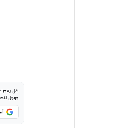
هل يعجبك 
جوجل لتصلك
أض