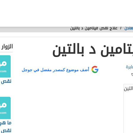
عادن
/
علاج نقص فيتامين د بالتين
امين د بالتين
الزوار
برة
أضف موضوع كمصدر مفضل في جوجل
نقص ف
ما هي
نقص ا