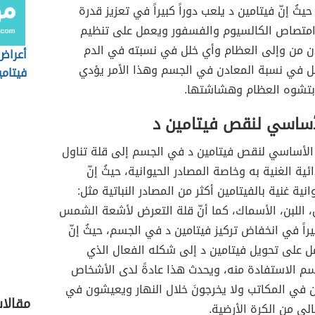
ثُ إنّ فيتامين د يلعب دوراً كبيراً في تعزيز قدرة
متصاص الكالسيوم والفسفور ويعمل على تنظيم
ن من وإلى العظام وأي خلل في نسبته في الدم
أعراض
ل في نسبة المعادن في الجسم وهذا الأمر يؤدي
فيتامي
 بتشوه العظام وهشاشتها.
النساء
أساسي لنقص فيتامين د
الأساسي لنقص فيتامين د في الجسم إلى قلة تناول
ئية الغنية به وخاصة المصادر الحيوانية، حيثُ إنّ
انية غنية بالفيتامين أكثر من المصادر النباتية مثل:
ن، اللبن، الأسماك، كما أنّ قلة التعرض لأشعة الشمس
بيراً في انخفاض تركيز فيتامين د في الجسم، حيثُ إنّ
على تحويل فيتامين د إلى شكله الفعال الذي
م الاستفادة منه، ويحدث هذا عادةً لدى الأشخاص
 في المكاتب ولا يخرجونَ خلال النهار ويعيشون في
مقالا
ي من الكرة الأرضية.