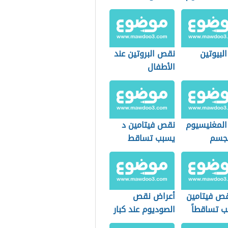
جسم
لبيوتين
نقص البروتين عند
الأطفال
لمغنيسيوم
نقص فيتامين د
جسم
يسبب تساقط
الشعر
ص فيتامين
أعراض نقص
ب تساقطاً
الصوديوم عند كبار
السن