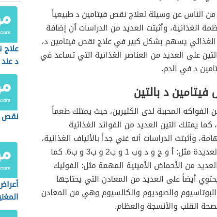
من الناس عن وسيلة لعلاج نقص فيتامين د طبيعياً
ظمة الغذائية، وأثبتت العديد من الدراسات أن إضافة
م الغذائي يسهم بشكل كبير في علاج نقص فيتامين د،
علاج 
لتين على العديد من العناصر الغذائية التي تساعد في
د عند 
تامين د في الدم.
فيتامين د بالتين
من الفواكه المحببة لدى الكثيرين، حيث يمتلك طعماً
نقص ا
ً، كما يمتلك التين العديد من الفوائد الغذائية
امة، وأثبتت الدراسات أنه غني جداً بالألياف الغذائية،
الفيتامنيات العديدة مثل: أ و ج و د وب 1 و ب2 و ب3 و ب6. كما
عديد من الأحماض الأمينية المهمة مثل: الفوليك
حتوي أيضاً على العديد من المعادن التي يحتاجها
أعراض
البوتاسيوم والصوديوم والكالسيوم وهي من المعادن
المغن
لصحة القلب والأنسجة والعظام.
النساء