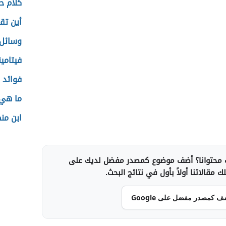
كلام ح
أين ت
وسائل 
فيتامين
فوائد ز
ما هي 
ابن من
محتوانا؟ أضف موضوع كمصدر مفضل لديك على
 مقالاتنا أولاً بأول في نتائج البحث.
ف كمصدر مفضل على Google