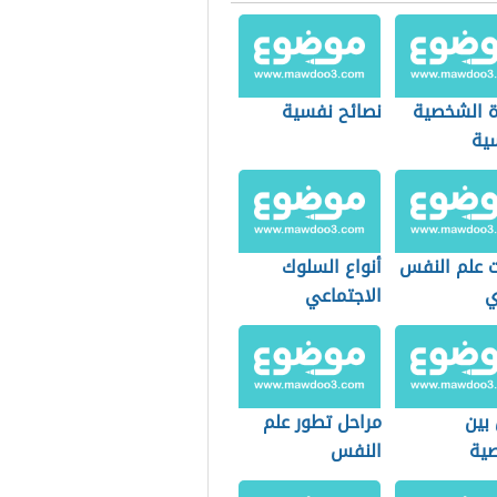
 الشخصية
نصائح نفسية
سية
ت علم النفس
أنواع السلوك
ي
الاجتماعي
بين
مراحل تطور علم
ية
النفس
باتية