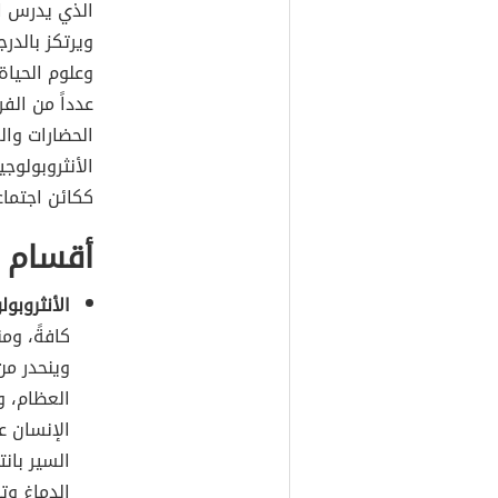
الذي يدرس ال
ويرتكز بالدر
وعلوم الحياة
عدداً من الف
الحضارات وال
الأنثروبولوجي
ككائن اجتما
أقسام ا
الأنثروبول
كافةً، وم
وينحدر من
العظام، و
الإنسان ع
السير بان
الدماغ وتط