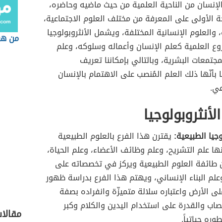
إنسان من الناحية العلمية من حيث ماضيه وحاضره،
جة الأولى على المعرفة من مختلف العلوم الاجتماعية،
، والعلوم الإنسانية المختلفة، ويشمل الأنثروبولوجيا
من هو
روع العلمية كعلم الإنسان وأعماله وسلوكه، وعلم
مجتمعات البشرية، وبالتالي بإمكاننا تعريف
ا بأنّها ذلك العلم المُنصب على الاهتمام بالإنسان
عي.
لأنثروبولوجيا
وجيا الطبيعية:
يقترن هذا الفرع بالعلوم الطبيعية
نها علم التشريح، وعلم وظائف الأعضاء، وعلم الحياة،
 طائفة العلوم الطبيعية ويركز في تخصصاته على
علم البناء الإنساني، ويهتم هذا الفرع بدراسة ظهور
لى الأرض واعتباره سلالة متميزّة وانفراده بصفة
تصاب والقدرة على استخدام اليدين والكلام وكبر
مقالا
وره حياتياً.