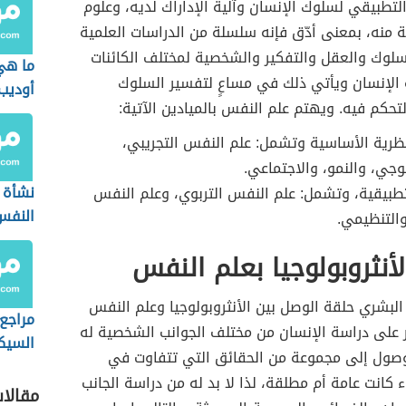
لتطبيقي لسلوك الإنسان وآلية الإداراك لديه، وعلوم
والشخ
 منه، بمعنى أدّق فإنه سلسلة من الدراسات العلمية
المضا
سلوك والعقل والتفكير والشخصية لمختلف الكائنات
ما هي
 الإنسان ويأتي ذلك في مساعٍ لتفسير السلوك
أوديب
التحكم فيه. ويهتم علم النفس بالميادين الآتية:
نظرية الأساسية وتشمل: علم النفس التجريبي،
جي، والنمو، والاجتماعي.
نشأة 
تطبيقية، وتشمل: علم النفس التربوي، وعلم النفس
النفس
التنظيمي.
لأنثروبولوجيا بعلم النفس
 البشري حلقة الوصل بين الأنثروبولوجيا وعلم النفس
مراجع
ير على دراسة الإنسان من مختلف الجوانب الشخصية له
السيك
وصول إلى مجموعة من الحقائق التي تتفاوت في
كانت عامة أم مطلقة، لذا لا بد له من دراسة الجانب
مقالا