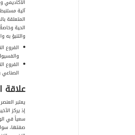
الأكاديمي وا
آلية مستنبطة
المتعلقة بال
الحية وخاصةً
والتنبؤ به و
الفروع ال
والفسيولو
الفروع ال
الصناعي و
علاقة ا
يعتبر العنصر
إذ يركز الأخ
سعياً في ال
صفتها، سواء 