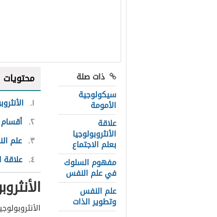
ذات صلة
محتويات
سيكولوجية
١
الأنثروب
الأمومة
٢
أقسام ا
علاقة
الأنثروبولوجيا
٣
علم ال
بعلم الاجتماع
٤
علاقة ا
مفهوم السلوك
في علم النفس
الأنثروب
علم النفس
وتطوير الذات
الأنثروبولوجي