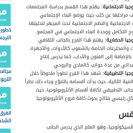
وجيا الاجتماعية:
يهتم هذا القسم بدراسة المجتمعات
مراحلها عن كثب حيث يوضع البناء الإجتماعي
 الاجتماعية والنظم الاجتماعية تحت المجهر لتحليلها
خطورة
ح التكامل ووحدة البناء الاجتماعي في المجتمع.
النرج
وجيا الحضارية:
يهتم هذا الفرع بالجانب الثقافي
 والمخترعات الخاصة بالشعوب كالأدوات، والأجهزة،
بالإضافة إلى الفنون والآداب، كما يدرس إنتاج
دائي من عدة جوانب كالمادي والروحي.
مجالا
وجيا التطبيقية:
شهد هذا الفرع تطوراً ملحوظاً خلال
التربو
لمية الثانية، حيث بدأت أقسامه بالتنوّع وجاء ذلك نظراً
لجانب التطبيقي لكافة أقسام الأنثروبولوجيا، حيث
لٍ رئيسي بنتائج بحوث كافة فروع الأنثروبولوجيا.
نفس
الفرق 
الشخص
السيكولوجيا، وهو العلم الذي يدرس الجانب
السيكو