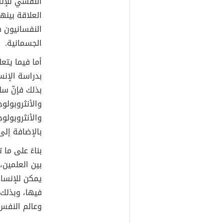
النفسي للإنس
العلاقة بينه
النفسانيون س
الجسمانية.
أما فيما يتع
بدراسة الإنس
بذلك فإنّ س
والأنثروبولوج
والأنثروبولو
بالإضافة إلى
بناءً على ما
بين العلمين، 
يمكن للإنسان 
فيها، وبذلك 
وعالم النفس