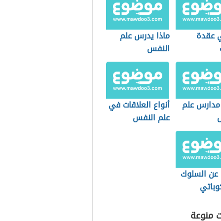
صية
دة للمجتمع
 عقدة
ماذا يدرس علم
النفس
مدارس علم
أنواع العلاقات في
علم النفس
 عن السلوك
وباتي
ت منوعة