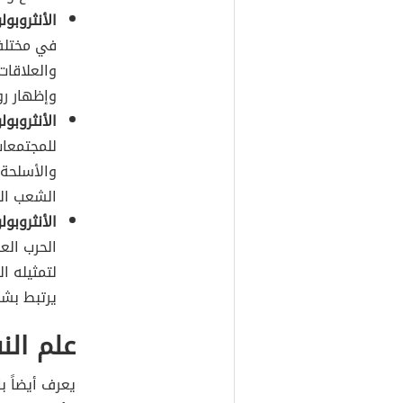
الأنثروبول
في مختلف 
والعلاقات
وإظهار رو
الأنثروبول
للمجتمعات
والأسلحة 
الشعب الب
الأنثروبول
الحرب العا
لتمثيله ا
يرتبط بشك
علم ال
يعرف أيضاً ب