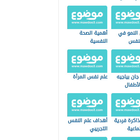
 النمو في
أهمية الصحة
لنفس
النفسية
جان بياجيه
علم نفس المرأة
لأطفال
ذاكرة فردية
أهداف علم النفس
ماعية
التجريبي