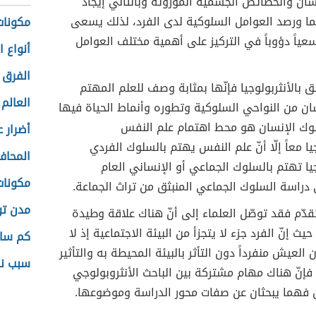
ان والخصائص الجسمية الموروثة وبالتالي إيجاد
ما ورصد العوامل السلوكية لدى الفرد، لذلك يسعى
مكونات
عياً دؤوباً في التركيز على أهمية مختلف العوامل
أنواع ا
الفرق 
لق بالأنثربولوجيا فإنّها بمثابة وصف للعلم المهتم
العالم
ان من النواحي السلوكية وتطوره وأنماط الحياة فيها
لوك الإنسان هو محط اهتمام علم النفس
أضرار 
يا معاً إلّا أنّ علم النفس يهتم بالسلوك الفردي
المحاف
جيا تهتم بالسلوك الجماعي أو الإنساني العام
مكونات
 دراسة السلوك الجماعي المنبثق من تراث الجماعة.
مدن تو
 تقدّم فقد توصّل العلماء إلى أنّ هناك علاقة وطيدة
حيث إنّ الفرد جزء لا يتجزأ من البيئة الاجتماعية إذ لا
كم ساع
العيش منفرداً دون التأثر بالبيئة المحيطة به والتأثير
سبب نز
فإنّ هناك مهام مشتركة بين الباحث الأنثروبولوجي
 فهما يبحثان عن صفات محور الدراسة وموضوعها.