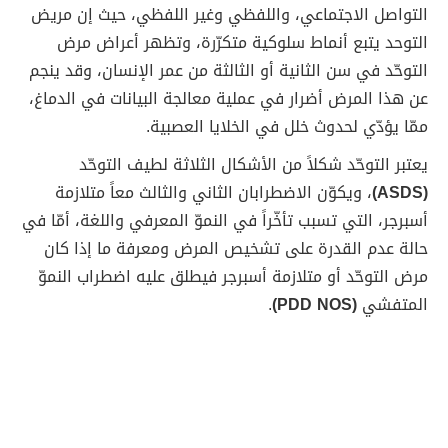
التواصل الاجتماعي، واللفظي وغير اللفظي، حيث إن مريض
التوحد يتبع أنماط سلوكية متكرّرة، وتظهر أعراض مرض
التوحّد في سن الثانية أو الثالثة من عمر الإنسان، وقد ينجم
عن هذا المرض أضرار في عملية معالجة البيانات في الدماغ،
ممّا يؤدّي لحدوث خلل في الخلايا العصبية.
يعتبر التوحّد شكلاً من الأشكال الثلاثة لطيف التوحّد
(ASDS)
، ويكوّن الاضطرابان الثاني والثالث معاً متلازمة
أسبرجر، التي تسبب تأخّراً في النموّ المعرفي واللغة، أمّا في
حالة عدم القدرة على تشخيص المرض ومعرفة ما إذا كان
مرض التوحّد أو متلازمة أسبرجر فيطلق عليه اضطراب النموّ
المتفشي
(PDD NOS)
.