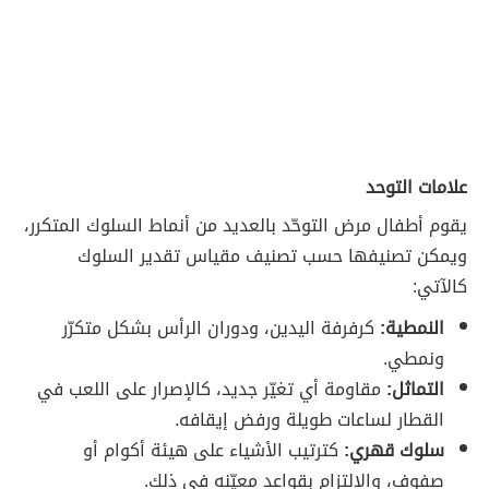
علامات التوحد
يقوم أطفال مرض التوحّد بالعديد من أنماط السلوك المتكرر،
ويمكن تصنيفها حسب تصنيف مقياس تقدير السلوك
كالآتي:
النمطية:
كرفرفة اليدين، ودوران الرأس بشكل متكرّر
ونمطي.
التماثل:
مقاومة أي تغيّر جديد، كالإصرار على اللعب في
القطار لساعات طويلة ورفض إيقافه.
سلوك قهري:
كترتيب الأشياء على هيئة أكوام أو
صفوف، والالتزام بقواعد معيّنه في ذلك.