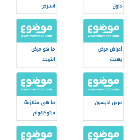
داون
اسبرجر
أعراض مرض
ما هو مرض
بهجت
التوحد
مرض اديسون
ما هي متلازمة
ستوكهولم