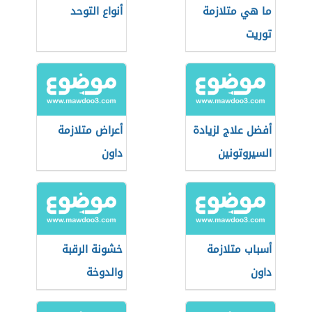
ما هي متلازمة
أنواع التوحد
توريت
أفضل علاج لزيادة
أعراض متلازمة
السيروتونين
داون
أسباب متلازمة
خشونة الرقبة
داون
والدوخة