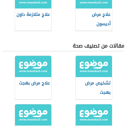
علاج مرض
علاج متلازمة داون
أديسون
مقالات من تصنيف صحة
تشخيص مرض
علاج مرض بهجت
بهجت