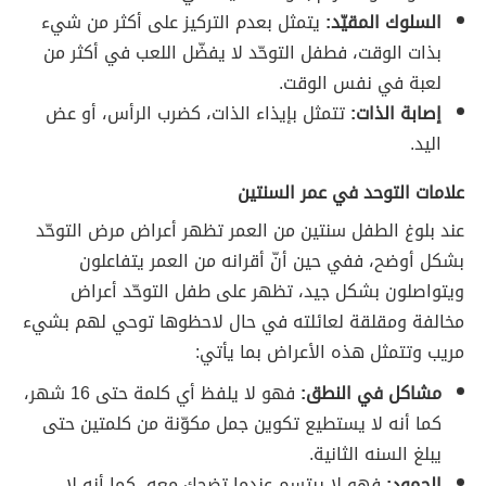
السلوك المقيّد:
يتمثل بعدم التركيز على أكثر من شيء
بذات الوقت، فطفل التوحّد لا يفضّل اللعب في أكثر من
لعبة في نفس الوقت.
إصابة الذات:
تتمثل بإيذاء الذات، كضرب الرأس، أو عض
اليد.
علامات التوحد في عمر السنتين
عند بلوغ الطفل سنتين من العمر تظهر أعراض مرض التوحّد
بشكل أوضح، ففي حين أنّ أقرانه من العمر يتفاعلون
ويتواصلون بشكل جيد، تظهر على طفل التوحّد أعراض
مخالفة ومقلقة لعائلته في حال لاحظوها توحي لهم بشيء
مريب وتتمثل هذه الأعراض بما يأتي:
مشاكل في النطق:
فهو لا يلفظ أي كلمة حتى 16 شهر،
كما أنه لا يستطيع تكوين جمل مكوّنة من كلمتين حتى
يبلغ السنه الثانية.
الجمود:
فهو لا يبتسم عندما تضحك معه، كما أنه لا