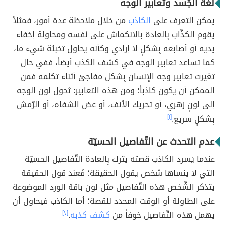
لُغة الجّسد وتعابير الوجه
يمكن التعرف على
الكاذب
من خلال ملاحظة عدة أمور، فمثلاً
يقوم الكذّاب بِالعادة بالانكماش على نَفسه ومحاولة إخفاء
يديه أو أصابعه بِشكلٍ لا إرادي وكأنه يحاول تخبئة شيء ما،
كما تساعد تعابير الوجه في كشف الكذب أيضاً، ففي حال
تغيرت تعابير وجه الإنسان بِشكل مفاجئ أثناء تكلمه فمن
الممكن أن يكون كاذباً؛ ومن هذه التعابير: تَحول لون الوجه
إلى لونٍ زهري، أو تحريك الأنف، أو عض الشفاه، أو الرّمش
بِشكلٍ سريع.
[١]
عدم التحدث عن التّفاصيل الحسيّة
عندما يَسرد الكاذب قصته يترك بِالعادة التّفاصيل الحسيّة
التي لا ينساها شخص يقول الحقيقة؛ فَعند قول الحقيقة
يتذكر الشّخص هذه التّفاصيل مثل لون باقة الورد الموضوعة
على الطاولة أو الوقت المحدد للقصة؛ أما الكاذب فيحاول أن
يهمل هذه التّفاصيل خوفاً من
كشف كذبه
.
[٢]