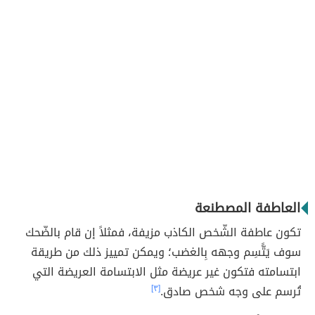
العاطفة المصطنعة
تكون عاطفة الشّخص الكاذب مزيفة، فمثلاً إن قام بالضّحك
سوف يَتًّسِم وجهه بِالغضب؛ ويمكن تمييز ذلك من طريقة
ابتسامته فتكون غير عريضة مثل الابتسامة العريضة التي
تُرسم على وجه شخص صادق.
[٣]