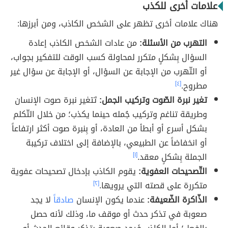
علامات أخرى للكذب
هناك علامات أخرى تظهر على الشخص الكاذب، ومن أبرزها:
التهرب من الأسئلة:
من عادات الشخص الكاذب إعادة
السؤال بِشكلٍ متكرر لمحاولة كسب الوقت للتفكير بجواب،
أو التّهرب من الإجابة عن السؤال، أو الإجابة عن سؤال غير
مطروح.
[٤]
تغير نبرة الصّوت وتركيب الجمل:
تَتغير نبرة صوت الإنسان
وطريقة تناغم وتركيب جُمله حينما يكذب؛ من خلال التّكلم
بشكل أسرع أو أبطأ من العادة، أو بِنبرة صوت أكثر ارتفاعاً
أو انخفاضاً عن الطبيعي، بالإضافة إلى اختلاف تركيبة
الجملة بِشكلٍ معقد.
[١]
التّصحيحات العفوية:
يقوم الكاذب بإدخال تصحيحات عفوية
متكررة على قصته التي يرويها.
[٢]
الذّاكرة الضّعيفة:
عندما يكون الإنسان
صادقاً
لا يجد
صعوبة في تذكر حدث أو موقف ما، وذلك لأنه حصل