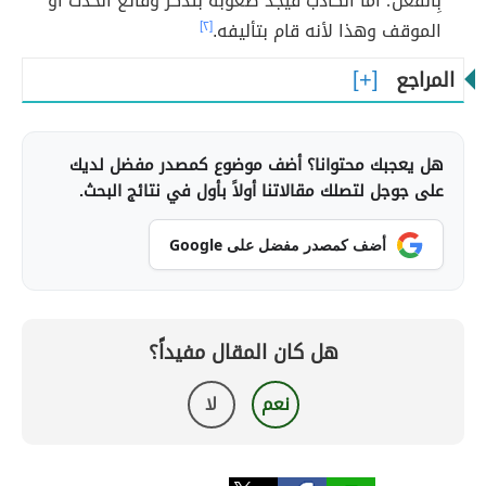
بِالفعل؛ أما الكاذب فَيجد صعوبة بتذكر وقائع الحدث أو
الموقف وهذا لأنه قام بتأليفه.
[٢]
المراجع
هل يعجبك محتوانا؟ أضف موضوع كمصدر مفضل لديك
على جوجل لتصلك مقالاتنا أولاً بأول في نتائج البحث.
أضف كمصدر مفضل على Google
هل كان المقال مفيداً؟
نعم
لا