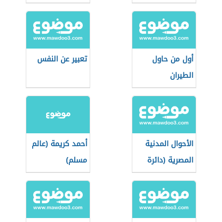
أول من حاول
تعبير عن النفس
الطيران
الأحوال المدنية
أحمد كريمة (عالم
المصرية (دائرة
مسلم)
حكومية)