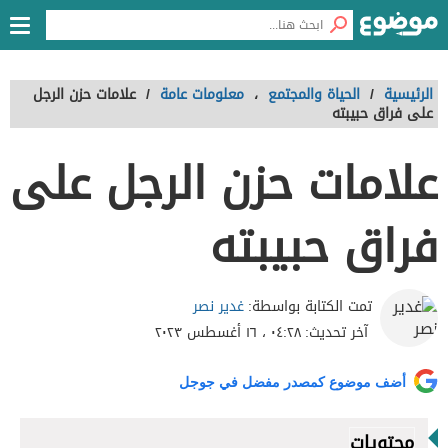
الرئيسية
/
الحياة والمجتمع
،
معلومات عامة
/
علامات حزن الرجل
على فراق حبيبته
علامات حزن الرجل على
فراق حبيبته
غدير نصر
تمت الكتابة بواسطة:
آخر تحديث:
٠٤:٢٨ ، ١٦ أغسطس ٢٠٢٣
أضف موضوع كمصدر مفضل في جوجل
محتويات