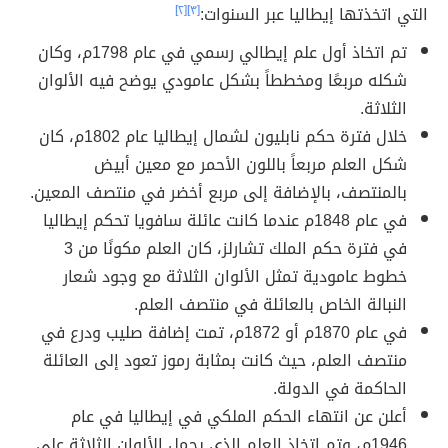
التي اتخذتها إيطاليا عبر السنوات:
[٣]
[٢]
تم اتخاذ أول علم إيطالي رسمي في عام 1798م، وكان
شكله مربعًا ومخططاً بشكل عامودي يوضح فيه الألوان
الثلاثة.
خلال فترة حكم نابليون لشمال إيطاليا عام 1802م، كان
شكل العلم مربعاً باللون الأحمر مع معين أبيض
بالمنتصف، بالإضافة إلى مربع أخضر في منتصف المعين.
في عام 1848م عندما كانت عائلة سافويا تحكم إيطاليا
في فترة حكم الملك تشارلز، كان العلم مكونًا من 3
خطوط عامودية تمثل الألوان الثلاثة مع وجود شعار
النبالة الخاص بالعائلة في منتصف العلم.
في عام 1870م أو 1872م، تمت إضافة صليب ودرع في
منتصف العلم، حيث كانت بمثابة رموز تعود إلى العائلة
الحاكمة في الدولة.
أعلن عن انتهاء الحكم الملكي في إيطاليا في عام
1946م، وتم اتخاذ العلم الذي يحمل الألوان الثلاثة على