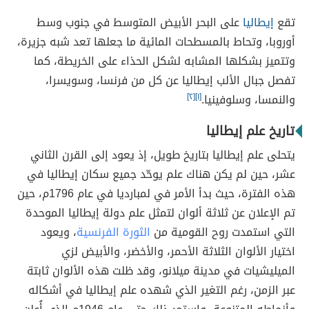
تقع
إيطاليا
على البحر الأبيض المتوسط في جنوب وسط
أوروبا، وتحاط بالمسطحات المائية ما جعلها تعد شبه جزيرة،
وتتميز بشكلها المشابه لشكل الحذاء على الخريطة، كما
تفصل جبال الألب إيطاليا عن كل من فرنسا، وسويسرا،
والنمسا، وسلوفينيا.
[١]
[٢]
تاريخ علم إيطاليا
يتحلى علم إيطاليا بتاريخ طويل، إذ يعود إلى القرن الثاني
عشر، حين لم يكن هناك علم يوحّد جميع سكان إيطاليا في
هذه الفترة، حيث بدأ الأمر في لمبارديا في عام 1796م، حين
تم الإعلان عن ثلاثة ألوان لتمثل علم دولة إيطاليا الموحدة
التي استمدت روح القومية من
الثورة الفرنسية
، ويعود
اختيار الألوان الثلاثة الأحمر، والأخضر، والأبيض لزي
الميليشيات في مدينة ميلانو، وقد ظلت هذه الألوان ثابتة
عبر الزمن، رغم التغير الذي شهده علم إيطاليا في أشكاله