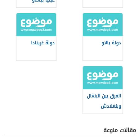
غينيا بيساو
دولة بالاو
دولة غرينادا
الفرق بين البنغال
وبنغلادش
مقالات منوعة