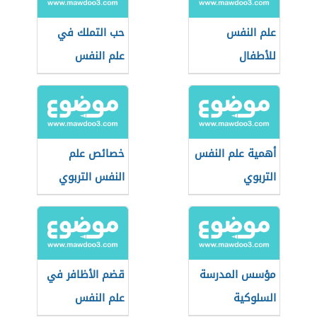
علم النفس
حب التملك في
للأطفال
علم النفس
أهمية علم النفس
خصائص علم
التربوي
النفس التربوي
مؤسس المدرسة
قضم الأظافر في
السلوكية
علم النفس