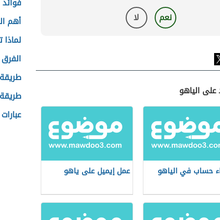
فوائد ا
نعم
لا
أهم ال
لماذا ت
الفرق 
طريقة 
 على الياهو
طريقة 
عبارات 
ء حساب في الياهو
عمل إيميل على ياهو