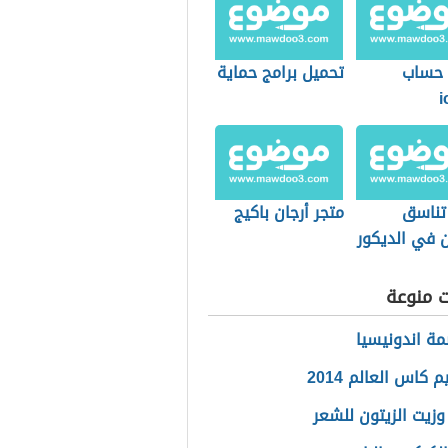
 حساب
تحميل برامج حماية
i
 تناسق
متجر أرجان باكيج
ن في الديكور
ت منوعة
مة اندونيسيا
م كاس العالم 2014
وزيت الزيتون للشعر