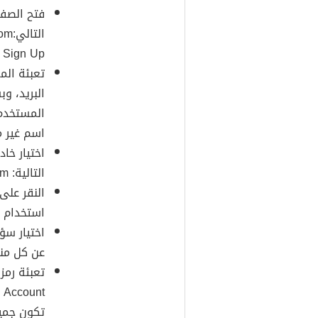
فتح الصفح
Sign Up " بهدف إنشاء إيميل ياهو.
تعبئة الم
البريد، و
المستخدم 
اسم غير م
اختيار خاد
التالية: yahoo.com ،ymail.com ،rocketmail.com.
استخدام ال
اختيار سؤ
عن كل من
تعبئة رمز 
تكون جمي