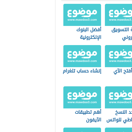
 التسويق
أفضل البنوك
روني
الإلكترونية
فتح الآي
إنشاء حساب تلغرام
د النسخ
أهم تطبيقات
ياطي للواتس
الآيفون