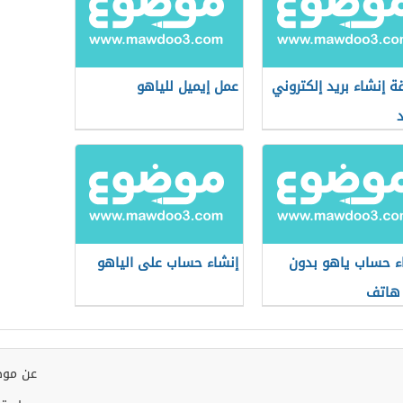
ة إنشاء بريد إلكتروني
عمل إيميل للياهو
ء حساب ياهو بدون
إنشاء حساب على الياهو
هاتف
عن موض