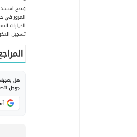
يُنصح استخد
المرور في حا
الخيارات الم
تسجيل الدخو
المراجع
هل يعجبك 
جوجل لتصلك
أض