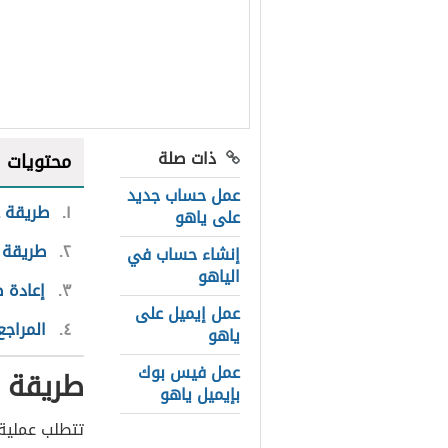
ذات صلة
محتويات
عمل حساب جديد
١
طريقة ع
على ياهو
٢
طريقة 
إنشاء حساب في
الياهو
٣
إعادة 
عمل إيميل على
٤
المراجع
ياهو
عمل فيس بوك
طريقة ع
بإيميل ياهو
تتطلب عملية