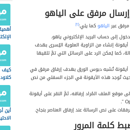
إرسال مرفق على الياهو
 مرفق عبر
الياهو
كما يلي:
[٢]
أهمية
خول إلى حساب البريد الإلكتروني ياهو.
الإلكت
 أيقونة إنشاء من الزاوية العلوية اليُسرى بهدف
ة، كما يُمكن الرد على الرسائل التي تمَّ تلقيها
 أيقونة تُشبه دبوس الورق بهدف إرفاق مرفق في
كيف أ
حيث تُوجد هذه الأيقونة في الجزء السفلي من نص
كلاود
لى موقع الملف المُراد إرفاقه، ثمَّ النقر على أيقونة
فقات على نص الرسالة عند إرفاق العناصر بنجاح.
أين أج
الاحت
بط كلمة المرور
آب