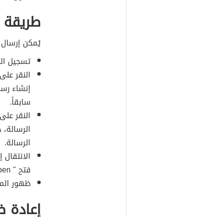
طريقة 
يُمكن إرسال
تسجيل الد
النقر على
إنشاء رسال
سابقاً.
النقر على
الرسالة، 
الرسالة.
الانتقال إ
فتح " Open ".
ظهور المر
إعادة ض