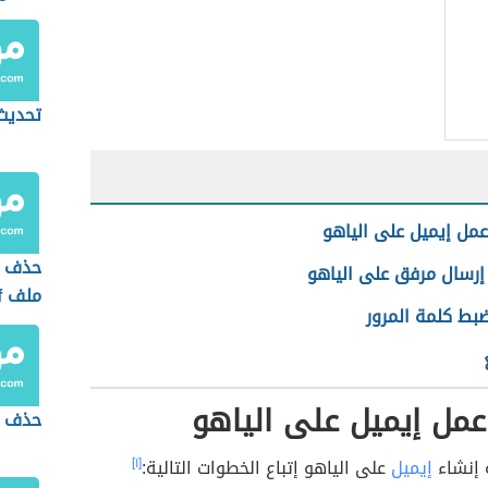
آب
تحديث
مل إيميل على الياهو
حذف 
إرسال مرفق على الياهو
ملف pdf
ضبط كلمة المرور
مل إيميل على الياهو
حذف ح
 إنشاء
إيميل
على الياهو إتباع الخطوات التالية:
[١]