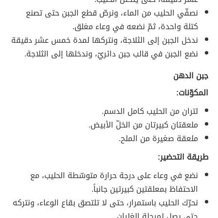
نصفّي الحليب من الماء، ونرصّ قطع الجبن حتى تصنع
كتلة واحدة، ثمّ نضعه في وعاء مغلق.
ندخل الجبن إلى الثلاجة، ونتركها لمدة خمس عشر دقيقة
نضع الجبن في قالب جبن دائريّ، وندخلها إلى الثلاجة.
جبن الدهن
المكوّنات:
لتران من الحليب كامل الدسم.
ملعقتان كبيرتان من الخلّ الأبيض.
ملعقة صغيرة من الملح.
طريقة التحضير:
نضع في وعاء على درجة حرارة متوسّطة الحليب، مع
الاحتفاظ بمعلقتين كبيرتين جانباً.
نحرّك الحليب باستمرار، حتى لا تلتصق بقاع الوعاء، ونتركه
حتى يصل لمرحلة الغليان.