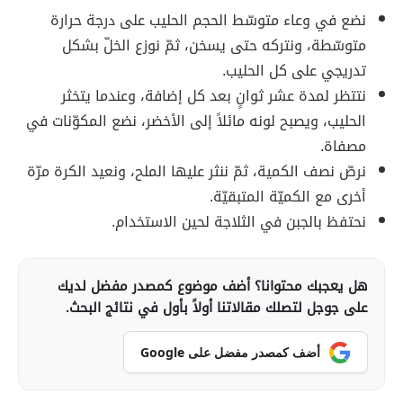
نضع في وعاء متوسّط الحجم الحليب على درجة حرارة
متوسّطة، ونتركه حتى يسخن، ثمّ نوزع الخلّ بشكل
تدريجي على كل الحليب.
نتتظر لمدة عشر ثوانٍ بعد كل إضافة، وعندما يتخثر
الحليب، ويصبح لونه مائلاً إلى الأخضر، نضع المكوّنات في
مصفاة.
نرصّ نصف الكمية، ثمّ ننثر عليها الملح، ونعيد الكرة مرّة
أخرى مع الكميّة المتبقيّة.
نحتفظ بالجبن في الثلاجة لحين الاستخدام.
هل يعجبك محتوانا؟ أضف موضوع كمصدر مفضل لديك
على جوجل لتصلك مقالاتنا أولاً بأول في نتائج البحث.
أضف كمصدر مفضل على Google