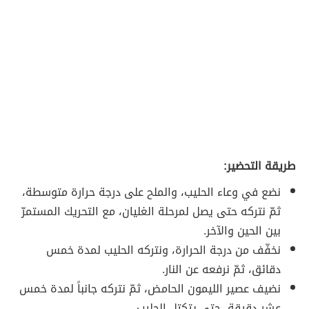
طريقة التحضير:
نضع في وعاء الحليب، والملح على درجة حرارة متوسطة،
ثمّ نتركه حتى يصل لمرحلة الغليان، مع التحريك المستمرّ
بين الحين والآخر.
نخفّف من درجة الحرارة، ونتركه الحليب لمدة خمس
دقائق، ثمّ نرفعه عن النار.
نضيف عصير الليمون الحامض، ثمّ نتركه جانباً لمدة خمس
عشر دقيقة، حتى يتكتل الحليب.