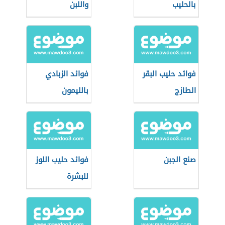
بالحليب
واللبن
فوائد حليب البقر
فوائد الزبادي
الطازج
بالليمون
صنع الجبن
فوائد حليب اللوز
للبشرة