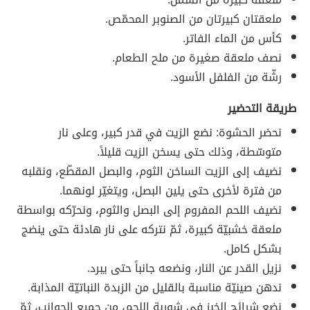
ملعقتان كبيرتان من الصنوبر المحمّص.
كأس من الماء الفاتر.
نصف ملعقة صغيرة من ملح الطعام.
رشّة من الفلفل الأسود.
طريقة التحضير
نحضر الحشوة: نضع الزيت في قدر كبير، وعلى نار
متوسّطة، وذلك حتى يسخن الزيت قليلاً.
نضيف إلى الزيت الساخن الثوم، والبصل المقطّع، ونقلبه
من فترة لأخرى حتى يلين البصل، ويتغيّر لونهما.
نضيف اللحم المفروم إلى البصل والثوم، ونحرّكه بواسطة
ملعقة خشبيّة كبيرة، ثمّ نتركه على نار هادئة حتى ينضج
بشكل كامل.
نزيل القدر عن النار، ونضعه جانباً حتى يبرد.
ندهن صينيّة مناسبة بالقليل من الزبدة النباتيّة المذابة.
نضع شرائح الخبز في شوربة اللحم، من جميع الجوانب، ثمّ