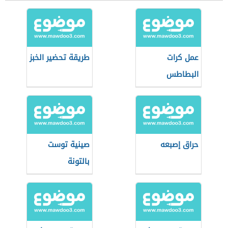
عمل كرات
طريقة تحضير الخبز
البطاطس
حراق إصبعه
صينية توست
بالتونة