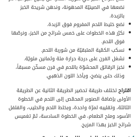
نضعها في الصينيّة المدهونة، وندهن شريحة الخبز
بالزبدة.
نضع خليط اللحم المفروم فوق الزبدة.
نكرّر هذه الخطوات على خمس شرائح من الخبز، ونرصّها
فوق اللحم.
نسكب الكمّية المتبقيّة من شوربة اللحم.
نشغل الفرن على درجة حرارة مئة وثمانين مئويّة.
نخبز الرقائق المحشوّة باللحم في فرن مسخّن مسبقاً،
وذلك حتى ينضج، ويأخذ اللون الذهبي.
اقتراح
تختلف طريقة تحضير الطريقة الثانية عن الطريقة
الأولى بإضافة الصنوبر المحمّص إلى اللحم في الخطوة
الثالثة، وتقليبه لمرّة واحدة، وبخلط اللحم والحليب، والفلفل
الأسود وملح الطعام، في الخطوة السادسة، ثمّ تغميس
شرائح الخبز بهذا المزيج.