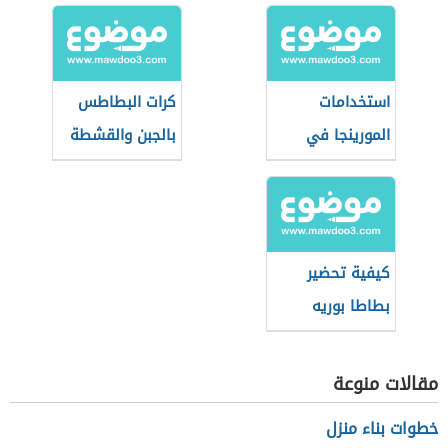
استخدامات
كرات البطاطس
المورينجا في
بالجبن والقشطة
وصفات الطعام
كيفية تحضير
بطاطا بوريه
مقالات منوعة
خطوات بناء منزل