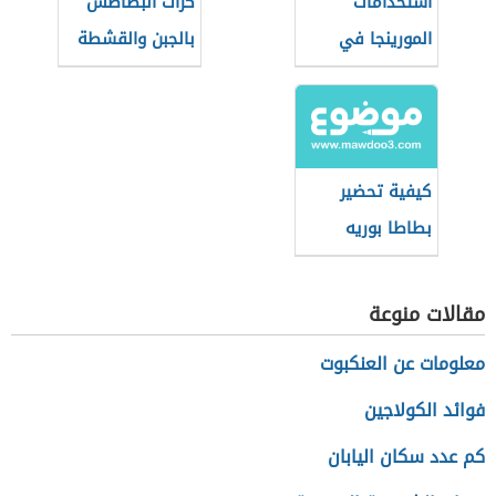
استخدامات
كرات البطاطس
المورينجا في
بالجبن والقشطة
وصفات الطعام
كيفية تحضير
بطاطا بوريه
مقالات منوعة
معلومات عن العنكبوت
فوائد الكولاجين
كم عدد سكان اليابان