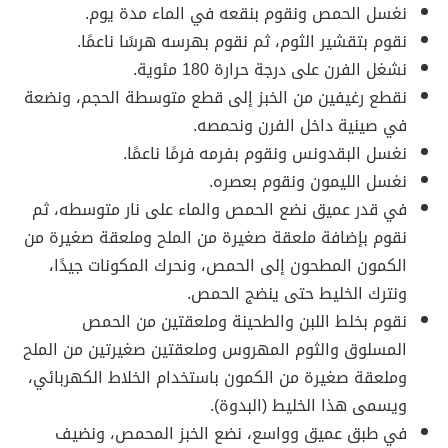
نغسل الحمص ونقوم بنقعه في الماء مدة يوم.
نقوم بتقشير الثوم، ثم نقوم بهرسه هرسًا ناعمًا.
نشغل الفرن على درجة حرارة 180 مئوية.
نقطع رغيفين من الخبز إلى قطع متوسطة الحجم، ونضعة
في صينية داخل الفرن ونحمصه.
نغسل البقدونس ونقوم بفرمه فرمًا ناعمًا.
نغسل الليمون ونقوم بعصره.
في قدر عميق نضع الحمص والماء على نار متوسطه، ثم
نقوم بإضافة ملعقة صغيرة من الملح وملعقة صغيرة من
الكمون المطحون إلى الحمص، ونحرك المكونات جيدًا،
ونترك الخليط حتى ينضج الحمص.
نقوم بخلط اللبن والطحينة وملعقتين من الحمص
المسلوق والثوم المهروس وملعقتين صغيرتين من الملح
وملعقة صغيرة من الكمون باستخدام الخلاط الكهربائي،
ويسمى هذا الخليط (البدوة).
في طبق عميق وواسع، نضع الخبز المحمص، ونضيف