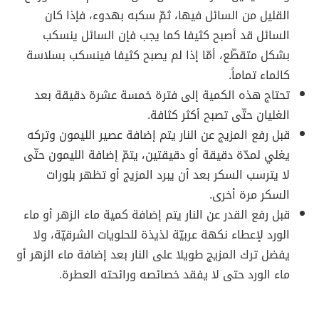
القليل من السائل فيها، ثمّ سكبه بهدوء، فإذا كان
السائل قد أصبح كثيفا كما يجب فإن السائل ينسكب
بشكل متقطّع، أمّا إذا لم يصبح كثيفا فينسكب بسلاسة
كالماء تماماً.
تحتاج هذه الكمية إلى فترة خمسة عشرة دقيقة بعد
الغليان حتّى تصبح أكثر كثافة.
قبل رفع المزيج عن النار يتم إضافة عصير الليمون وتركه
يغلي لمدّة دقيقة أو دقيقتين، يتمّ إضافة الليمون حتّى
لا يترسب السكر بعد أن يبرد المزيج أو تظهر بلورات
السكر مرة أخرى.
قبل رفع القدر عن النار يتم إضافة كمية ماء الزهر أو ماء
الورد لإعطاء نكهة عربيّة لذيذة للحلويات الشرقيّة، ولا
يفضل ترك المزيج طويلا على النار بعد إضافة ماء الزهر أو
ماء الورد حتى لا يفقد خصائصه ورائحته العطرة.