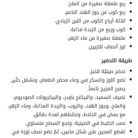
ربع ملعقة صغيرة من الملح.
ربع كوب من جوز الهند الناعم.
ثلاثة أرباع الكوب من اللبن الزبادي.
كوب وربع من الزبدة مذابة.
ملعقة صغيرة من ماء الزهر.
لوز أنصاف للتزيين.
طريقة التحضير
نحضر صينيّة للخبز.
نضع اللوز والسكر في وعاء محضر الطعام، ونشغل حتّى
يصبح المزيج ناعماً.
نضيف السميد، والبيكنج باودر، والبيكربونات الصوديوم،
والملح، وجوز الهند، والروب، والزبدة المذابة، وماء الزهر،
مع بعض في الخلاط، ونخلطهم لعدة دقائق.
نصب الخليط في الصينية، ونجع السطح متساوي.
نقطع العجين على شكل ماعين، ثمّ نضع نصف لوزة في