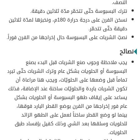
النصف.
نترك البسبوسة حتّى تتخمّر مدّة ثلاثين دقيقة.
نسخن الفرن على درجة حرارة 180م، ونخبزها لمدّة ثلاثين
دقيقة حتّى تتحمّر.
نصبّ الشربات على البسبوسة حال إخراجها من الفرن فوراً.
نصائح
يجب ملاحظة وجوب صنع الشربات قبل البدء بصنع
البسبوسة أو الحلويات بشكل عام وترك الشربات حتّى تبرد
تماماً قبل وضعها على الحلويّات، ويجب هنا مراعاة أن
تكون الشربات باردة والحلويّات ساخنة عند الإضافة، فذلك
يساعد على إيقاف طهو البسبوسة أو الحلويات بشكل
عام فور إخراجها من الفرن بوضع القطر البارد فوقها،
بينما لو وضع القطر ساخناً لعمل على الطهو الزائد
للحلويات وسلقها بعد الشي وذلك كفيل بإفساد طبق
الحلويات.