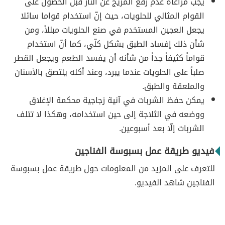
يجب مراعاة عدم رفع المزيج عن النار قبل الحصول على
القوام المثالي للحلويات، حيث إنّ استخدام قواما سائلا
يجعل العجين المستخدم في صنع الحلويات مبللاً، ومن
شأن ذلك إفساد الطبق بشكل كلّي، كما أنّ استخدام
قواماً كثيفاً جداً من شأنه أن يفسد الطعم ويجعل القطر
صلباً على الحلويات عندما يبرد، وعند أكله يلتصق بالأسنان
والملعقة والطبق.
يمكن حفظ الشربات في آنية زجاجية محكمة الإغلاق
ووضعه في الثلاجة إلى حين استخدامه، وهكذا لا تتلف
الشربات إلّا بعد أسبوعين.
فيديو طريقة عمل بسبوسة الفناجين
للتعرف على المزيد من المعلومات حول طريقة عمل بسبوسة
الفناجين شاهد الفيديو.