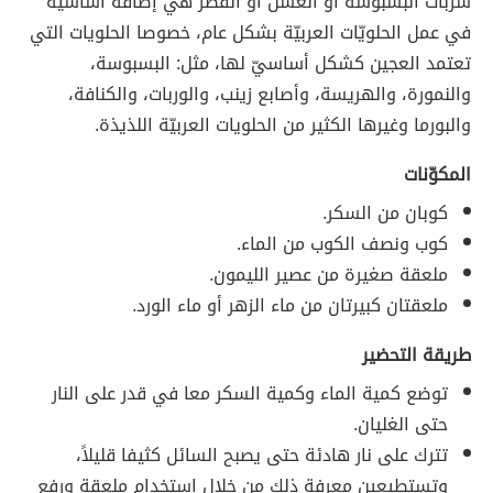
شربات البسبوسة أو العسل أو القطر هي إضافة أساسيّة
في عمل الحلويّات العربيّة بشكل عام، خصوصا الحلويات التي
تعتمد العجين كشكل أساسيّ لها، مثل: البسبوسة،
والنمورة، والهريسة، وأصابع زينب، والوربات، والكنافة،
والبورما وغيرها الكثير من الحلويات العربيّة اللذيذة.
المكوّنات
كوبان من السكر.
كوب ونصف الكوب من الماء.
ملعقة صغيرة من عصير الليمون.
ملعقتان كبيرتان من ماء الزهر أو ماء الورد.
طريقة التحضير
توضع كمية الماء وكمية السكر معا في قدر على النار
حتى الغليان.
تترك على نار هادئة حتى يصبح السائل كثيفا قليلاً،
وتستطيعين معرفة ذلك من خلال استخدام ملعقة ورفع