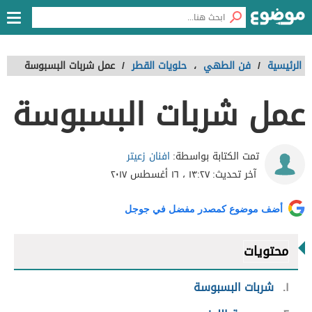
الرئيسية
/
فن الطهي
،
حلويات القطر
/
عمل شربات البسبوسة
عمل شربات البسبوسة
افنان زعيتر
تمت الكتابة بواسطة:
آخر تحديث:
١٣:٢٧ ، ١٦ أغسطس ٢٠١٧
أضف موضوع كمصدر مفضل في جوجل
محتويات
١
شربات البسبوسة