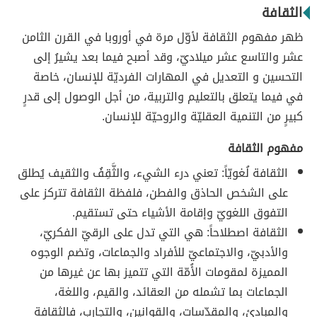
الثقافة
ظهر مفهوم الثقافة لأوّل مرة في أوروبا في القرن الثامن
عشر والتاسع عشر ميلاديّ، وقد أصبح فيما بعد يشيرُ إلى
التحسين و التعديل في المهارات الفرديّة للإنسان، خاصة
في فيما يتعلق بالتعليم والتربية، من أجل الوصول إلى قدرٍ
كبيرٍ من التنمية العقليّة والروحيّة للإنسان.
مفهوم الثقافة
الثقافة لُغويّاً: تعني درء الشيء، والثَّقِفُ والثقيف يُطلق
على الشخص الحاذق والفطن، فلفظة الثقافة تتركز على
التفوق اللغويّ وإقامة الأشياء حتى تستقيم.
الثقافة اصطلاحاً: هي التي تدل على الرقيّ الفكريّ،
والأدبيّ، والاجتماعيّ للأفراد والجماعات، وتضم الوجوه
المميزة لمقومات الأُمّة التي تتميز بها عن غيرها من
الجماعات بما تشمله من العقائد، والقيم، واللغة،
والمبادئ، والمقدّسات، والقوانين، والتجارب، فالثقافة