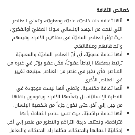
خصائص الثقافة
أنّها ثقافة ذات خاصيّة ماديّة ومعنويّة، وتعني العناصر
التي نتجت عن الجهد الإنساني سواءً العقليّ أوالفكريّ،
حيثُ تؤثر العناصر الماديّة في مفاهيم الأفراد وقيمهم
واتجاهاتهم وعلاقاتهم.
أنها ثقافة عضويّة، أي أنّ العناصر الماديّة والمعنويّة
ترتبط ببعضها ارتباطاً عضويّاً، فكل عضو يؤثر في غيره من
العناصر، فأي تغير في عنصر من العناصر سيتبعه تغيير
في العناصر الأُخرى.
أنّها ثقافة مكتسبة، وتعني أنها ليست موجودة في
الفطرة الإنسانيّة، بل يتعلّمها الأفراد ويقومون بنقلها
من جيل إلي آخر، حتى تكون جزءاً من شخصية الإنسان.
أنّها ثقافة تراكميّة، حيث تتميز عناصر الثقافة بأنها
مُتراكمة، وتختلف درجة التراكم والتطور من عنصر إلي آخر.
إمكانيّة انتقالها بالاحتكاك، فكلما زاد الاحتكاك والتعامل