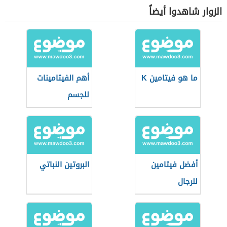
الزوار شاهدوا أيضاً
ما هو فيتامين K
أهم الفيتامينات
للجسم
أفضل فيتامين
البروتين النباتي
للرجال