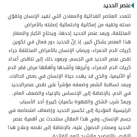
عنصر الحديد
تتعدد العناصر الغذائية والمعادن التي تفيد الإنسان وتقوّي
صحته وتقيه من إمكانية واحتمالية إصابته بالأمراض
المختلفة، ويعد عنصر الحديد إحدها، ويحتاج الكبار والصغار
هذا العنصر بشكلٍ كبير، إذ إنّ للحديد دور فعال في تكوين
كريات الدم الحمراء، ويصاب الإنسان بالأمراض المختلفة جراء
نقص عنصر الحديد في الجسم، ويعود ذلك إلى تناقص أعداد
كريات الدم الحمراء، وأبرزها وأشدها وأهمّها مرض فقر الدم
أو الأنيميا، والذي قد يهدد حياة الإنسان في بعض الحالات،
ويعد تساقط الشعر وضعفه مؤشراً على نقص عنصرالحديد
في الدم، بالإضافة إلى الإحساس بالإعياء والضعف العام،
ويعدّ شرب الشاي والقهوة بكمياتٍ كبيرةٍ أحد الأسباب
الرئيسية المؤدية إلى تكسير الحديد وإضعاف امتصاصه في
جسم الإنسان، وفي هذا المقال سنتحدث عن أهمية عنصر
الحديد ومصادر الحصول عليه، بالإضافة إلى نقصه وعلاج هذا
النقص بالتوضيح والشرح لتعم الفائدة.