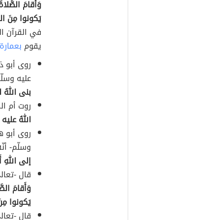
وَأَقامَ الصَّلاة
يَكونوا مِنَ ال
في القرآن ال
يقوم
بعمارة
روى أبو ذ
عليه وسلّم
بنى اللهُ له
روت أم ال
اللهُ عليه و
روى أبو ه
وسلّم- أنّ
إلى اللهِ أَ
قال -تعال
وَأَقامَ الصَ
يَكونوا مِن
قال -تعال