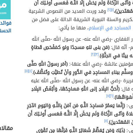
َ وَآتَى الزَّكاةَ وَلَم يَخشَ إِلَّا اللَّـهَ فَعَسى أُولـئِكَ أَن
مُهتَدينَ)،
[١]
[٢]
وقد وردت العديد من النصوص الشرعية
كريم والسنة النبوية الشريفة الدالة على فضل من
فوائد 
 المساجد في الإسلام
، منها ما يأتي:
الحسن
ر الغفاري -رضي الله عنه- عن رسول الله -صلّى الله
- أنّه قال:
(مَن بنى للهِ مسجدًا ولو كمَفْحَصِ قَطاةٍ
 بيتًا في الجنَّةِ)
.
[٣]
[٢]
مؤمنين عائشة -رضي الله عنها-:
(أمَر رسولُ اللهِ صلَّى
سلَّم ببناءِ المساجِدِ في الدُّورِ وأنْ تُطيَّبَ وتُنظَّفَ)
.
[٤]
[٥]
ريرة -رضي الله عنه- عن رسول الله -صلّى الله عليه
ه قال:
(أَحَبُّ البِلَادِ إلى اللهِ مَسَاجِدُهَا، وَأَبْغَضُ البِلَادِ
سْوَاقُهَا)
.
[٦]
[٧]
ى-:
(إِنَّما يَعمُرُ مَساجِدَ اللَّـهِ مَن آمَنَ بِاللَّـهِ وَاليَومِ الآخِرِ
ّلاةَ وَآتَى الزَّكاةَ وَلَم يَخشَ إِلَّا اللَّـهَ فَعَسى أُولـئِكَ أَن
َ المُهتَدينَ)
.
[٨]
مقالا
ى-:
(ذَلِكَ وَمَن يُعَظِّمْ شَعَائِرَ اللَّـهِ فَإِنَّهَا مِن تَقْوَى