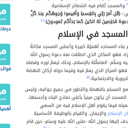
والمسجد تُقام فيه الشعائر الإسلامية.
ى-:
(قُل أَمَرَ رَبّي بِالقِسطِ وَأَقيموا وُجوهَكُم عِندَ كُلِّ
عوهُ مُخلِصينَ لَهُ الدّينَ كَما بَدَأَكُم تَعودونَ)
.
[١٠]
حرمات 
المسجد في الإسلام
 بناء المساجد أهميّة كبيرة وأعطى المسجد مكانةً
ة، فهو المكان الذي انطلقت منه دعوة رسول الله
يه وسلّم- المتمثّلة بالإسلام، وذلك ليعمّ نوره وفضله
فوائد
 فهو المركز الذي يعمّ فيه وفيما حوله أركان النهضة
تربوية والاجتماعية.
[١١]
تمع المسلم بالنهضة والتطور في جميع جوانبه، وليس
مسجد أن يكون مبنياً بأعلى نماذج البناء وأحسنها،
هميته فيما يقوم أهل الإسلام فيه من السعي
أهمية
ان الإسلام
والإيمان، والقيام بالوظيفة الأساسية
ف إليها رسول الله -صلى الله عليه وسلم- حين قام