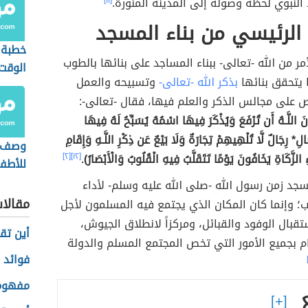
 النبوي لحظة وصوله إلى المدينة المنورة.
[١١]
الرئيسي من بناء المسجد
خطبة 
أمر من الله -تعالى- ببناء المساجد على بنائها بالطوب
الوقت
ا يتحقق بنائها
بذكر الله -تعالى-
وتسبيحه والعمل
ص على مجالس الذكر والعلم فيها، فقال -تعالى-:
 اللَّـهُ أَن تُرْفَعَ وَيُذْكَرَ فِيهَا اسْمُهُ يُسَبِّحُ لَهُ فِيهَا
َالِ* رِجَالٌ لَّا تُلْهِيهِمْ تِجَارَةٌ وَلَا بَيْعٌ عَن ذِكْرِ اللَّـهِ وَإِقَامِ
وصف ع
ِ الزَّكَاةِ يَخَافُونَ يَوْمًا تَتَقَلَّبُ فِيهِ الْقُلُوبُ وَالْأَبْصَارُ)
.
[١٢]
[٢]
للأطف
جد زمن رسول الله -صلى الله عليه وسلم- لأداء
مقالا
؛ وإنما كان المكان الذي يجتمع فيه المسلمون لأجل
قبال الوفود والقبائل، ومركزاً لانطلاق الجيوش،
أين تق
م بجميع الأمور التي تخص المجتمع المسلم والدولة
فوائد 
مفهوم 