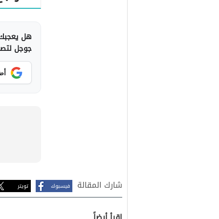
هل يعجبك 
جوجل لتصلك
أض
شارك المقالة
فيسبوك
تويتر
اقرأ أيضاً