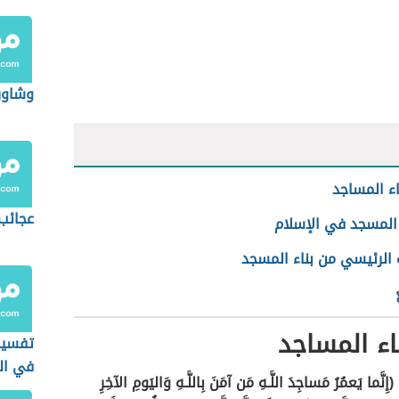
وشاور
ء المساجد
عجائب 
المسجد في الإسلام
الرئيسي من بناء المسجد
ء المساجد
تفسير 
في ال
(إِنَّما يَعمُرُ مَساجِدَ اللَّـهِ مَن آمَنَ بِاللَّـهِ وَاليَومِ الآخِرِ