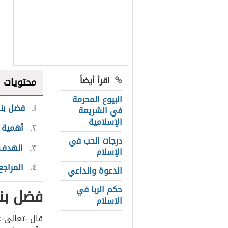
اقرأ أيضاً
محتويات
البيوع المحرمة
١
فضل بنا
في الشريعة
الإسلامية
٢
أهمية 
درجات الحب في
٣
الهدف 
الإسلام
٤
المراجع
الدعوة والداعي
حكم الربا في
فضل بنا
الاسلام
قال -تعالى-: