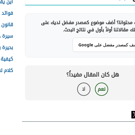
أين يق
فوائد 
محتوانا؟ أضف موضوع كمصدر مفضل لديك على
قانون 
 مقالاتنا أولاً بأول في نتائج البحث.
سيرة خا
ف كمصدر مفضل على Google
بحيرة ر
كيفية 
كلام ل
هل كان المقال مفيداً؟
نعم
لا