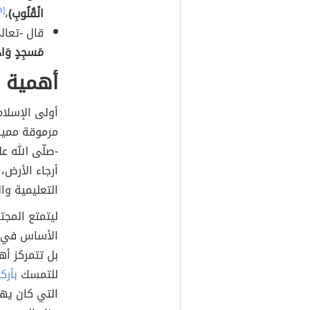
الْقُلُوبِ)
،
[٩]
قال -تعال
مَسجِدٍ وَاد
أهمية 
أولى الإسلام
مرموقة مميز
-صلّى الله عل
أرجاء الأرض،
التعليمية وال
ليتمتع المج
الأساس في ال
بل تتمركز أ
للتمسك
بأرك
التي كان يهد