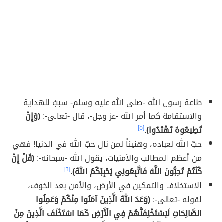
طاعة رسول الله -صلى الله عليه وسلم- سببٌ للهداية
والاستقامة كما أمر الله -عز وجل-، قال -تعالى-:
(وَإِنْ
تُطِيعُوهُ تَهْتَدُوا)
.
[٥]
حبّ الله لعباده، وهنيئاً لمن نال حبّ الله في الدنيا! فهي
من أعظم المطالب والأمنيات، يقول الله -سبحانه-:
(قُلْ إِنْ
كُنْتُمْ تُحِبُّونَ اللَّهَ فَاتَّبِعُونِي يُحْبِبْكُمُ اللهُ)
.
[٦]
الاستخلاف والتمكين في الأرض، والأمن بعد الخوف،
لقوله -تعالى-:
(وَعَدَ اللهُ الَّذِينَ آمَنُوا مِنْكُمْ وَعَمِلُوا
الصَّالِحَاتِ لَيَسْتَخْلِفَنَّهُمْ فِي الْأَرْضِ كَمَا اسْتَخْلَفَ الَّذِينَ مِنْ