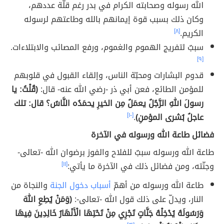
الله رسوله وصحابته الكرام في بدر رغم قلّة عددهم،
وكان ذلك بسبب قوة إيمانهم بالله وطاعتهم لرسوله
الكريم.
[٨]
سببٌ لتفريج الهموم والغموم، ورفع المصائب والابتلاءات.
[٩]
قدوم البشارات ومحبّة الناس، وإلقاء القبول في قلوبهم
للمؤمن الطائع، فعن أبي ذر -رضي الله عنه- قال:
(قُلْتُ: يا
رسولَ اللهِ الرَّجُلُ يعمَلُ مِن الخيرِ يحمَدُه النَّاسُ؟ قال: تلك
عاجلُ بُشرى المؤمنِ)
.
[١٠]
فضائل طاعة الله ورسوله في الآخرة
طاعة الله ورسوله سببٌ للفلاح والفوز برضوان الله -تعالى-
وجنّته، ومن فضائل ذلك في الآخرة ما يأتي:
[١١]
طاعة الله ورسوله من أهمّ
أسباب دخول الجنة
والنجاة من
النار، ويدلّ على ذلك قول الله -تعالى-:
(وَمَنْ يُطِعِ اللهَ
وَرَسُولَهُ يُدْخِلْهُ جَنَّاتٍ تَجْرِي مِنْ تَحْتِهَا الْأَنْهَارُ خَالِدِينَ فِيهَا