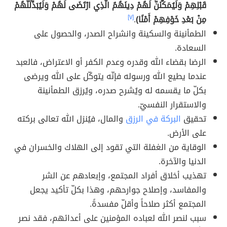
قَبْلِهِمْ وَلَيُمَكِّنَنَّ لَهُمْ دِينَهُمُ الَّذِي ارْتَضَى لَهُمْ وَلَيُبَدِّلَنَّهُمْ
مِنْ بَعْدِ خَوْفِهِمْ أَمْنًا)
.
[٧]
الطمأنينة والسكينة وانشراح الصدر، والحصول على
السعادة.
الرضا بقضاء الله وقدره وعدم الكفر أو الاعتراض، فالعبد
عندما يطيع الله ورسوله فإنّه يتوكّل على الله ويرضى
بكلّ ما يقسمه له ويُشرح صدره، ويُرزق الطمأنينة
والاستقرار النفسيّ.
تحقيق
البركة في الرزق
والمال، فيُنزل الله تعالى بركته
على الأرض.
الوقاية من الغفلة التي تقود إلى الهلاك والخسران في
الدنيا والآخرة.
تهذيب أخلاق أفراد المجتمع، وإبعادهم عن الشر
والمفاسد، وإصلاح جوارحهم، وهذا بكلّ تأكيد يجعل
المجتمع أكثر صلاحاً وأقلّ مفسدةً.
سبب لنصر الله لعباده المؤمنين على أعدائهم، فقد نصر