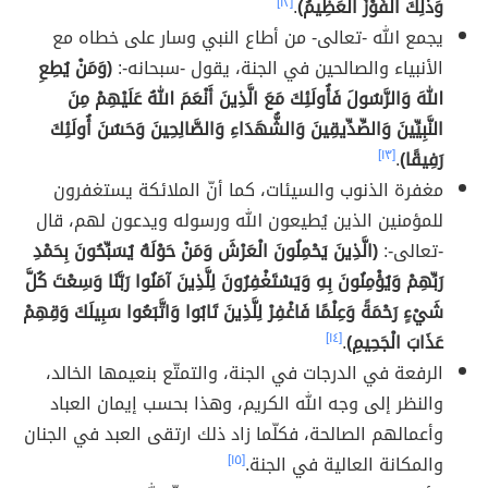
وَذَلِكَ الْفَوْزُ الْعَظِيمُ)
.
[١٢]
يجمع الله -تعالى- من أطاع النبي وسار على خطاه مع
الأنبياء والصالحين في الجنة، يقول -سبحانه-:
(وَمَنْ يُطِعِ
اللهَ وَالرَّسُولَ فَأُولَئِكَ مَعَ الَّذِينَ أَنْعَمَ اللهُ عَلَيْهِمْ مِنَ
النَّبِيِّينَ وَالصِّدِّيقِينَ وَالشُّهَدَاءِ وَالصَّالِحِينَ وَحَسُنَ أُولَئِكَ
رَفِيقًا)
.
[١٣]
مغفرة الذنوب والسيئات، كما أنّ الملائكة يستغفرون
للمؤمنين الذين يُطيعون الله ورسوله ويدعون لهم، قال
-تعالى-:
(الَّذِينَ يَحْمِلُونَ الْعَرْشَ وَمَنْ حَوْلَهُ يُسَبِّحُونَ بِحَمْدِ
رَبِّهِمْ وَيُؤْمِنُونَ بِهِ وَيَسْتَغْفِرُونَ لِلَّذِينَ آمَنُوا رَبَّنَا وَسِعْتَ كُلَّ
شَيْءٍ رَحْمَةً وَعِلْمًا فَاغْفِرْ لِلَّذِينَ تَابُوا وَاتَّبَعُوا سَبِيلَكَ وَقِهِمْ
عَذَابَ الْجَحِيمِ)
.
[١٤]
الرفعة في الدرجات في الجنة، والتمتّع بنعيمها الخالد،
والنظر إلى وجه الله الكريم، وهذا بحسب إيمان العباد
وأعمالهم الصالحة، فكلّما زاد ذلك ارتقى العبد في الجنان
والمكانة العالية في الجنة.
[١٥]