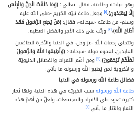
وهو عبادته وطاعته، فقال -تعالى-:
(وَمَا خَلَقْتُ الْجِنَّ وَالْإِنْسَ
إِلَّا لِيَعْبُدُونِ)
،
[١]
وجعل طاعة نبيّه الكريم -صلى الله عليه
وسلم- من طاعته -سبحانه-، فقال:
(مَنْ يُطِعِ الرَّسُولَ فَقَدْ
أَطَاعَ اللَّهَ)
،
[٢]
ورتّب على ذلك الأجر والفضل العظيم.
وتتجلى رحمات الله -عز وجل- في الدنيا والآخرة للطائعين
العابدين، لعموم قوله -سبحانه-:
(وَأَطِيعُوا اللهَ وَالرَّسُولَ
لَعَلَّكُمْ تُرْحَمُونَ)
،
[٣]
ومن أهّم الثمرات والفضائل الدنيويّة
والأخروية لمن يُطيع الله ورسوله ما يأتي:
فضائل طاعة الله ورسوله في الدنيا
طاعة الله ورسوله
سبب الخيريّة في هذه الدنيا، ولها ثمار
كثيرة تعود على الأفراد والمجتمعات، ولعلّ من أهمّ هذه
الثمار والآثار ما يأتي:
[٤]