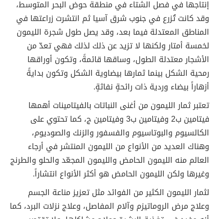
إنتاجها في فصل الشتاء في منطقة حوض البحر المتوسط،
وقد كانت تُزرع في جنوب شرق آسيا ثم انتشرت زراعتها في
المناطق المعتدلة فيما بعد، وقد يصل طول شجرة الليمون
لخمسة أمتار ولكنها لا تزيد عن ذلك لذلك فهي تعدّ من
الأشجار معتدلة الطول، وساقها قائمةً، وتكون أوراقها
رمحية الشكل بينما ثمارها بيضاوية الشكل وتكون بدايةً
أزهاراً بيضاء وردية ذات رائحةٍ نفاثةٍ.
تعتبر ثمار الليمون من أغنى النباتات بالفيتامينات أهمها
فيتامين ب2 وفيتامين ب3 وفيتامين ج، كما تحتوي على
الكالسيوم والبوتاسيوم والفسفور والزنك والصوديوم،
وهناك العديد من الأنواع من الليمون المنتشر في أرجاء
العالم منه الليمون الحامض والليمون المجعّد والحلو والطرنج
وغيرها ولكن الليمون الحامض هو أكثر الأنواع انتشاراً.
لثمار الليمون الكثير من الفوائد مثل تعزيز مناعة الجسم
وعلاج مرض الروماتيزم وآلام المفاصل، وعلاج نزلات البرد، كما