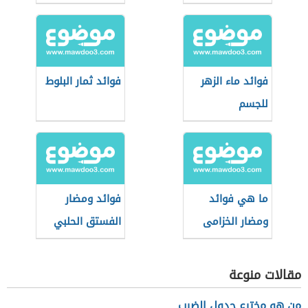
فوائد ماء الزهر
فوائد ثمار البلوط
للجسم
ما هي فوائد
فوائد ومضار
ومضار الخزامى
الفستق الحلبي
مقالات منوعة
من هو مخترع جدول الضرب