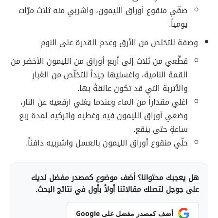
صفّي منقوع أوراق الليمون، واشربي منه ثلاث مرّات
يومياً.
وصفة للتخلص من الأرق وعدم القدرة على النوم
قطِّعي من ثلاث إلى أربع أوراق من الليمون الأخضر من
القمة النامية، واغسليها جيداً للتخلّص من الغبار
والأتربة التي قد تكون عالقةً بها.
اغلي مقداراً من الماء وعندما يغلي ارفعيه عن النار،
وضعي أوراق الليمون فيه وغطيه واتركيه لمدة ربع
ساعةٍ حتى ينقع.
حلّي منقوع أوراق الليمون بالعسل واشربيه دافئاً.
هل يعجبك محتوانا؟ أضف موضوع كمصدر مفضل لديك
على جوجل لتصلك مقالاتنا أولاً بأول في نتائج البحث.
أضف كمصدر مفضل على Google