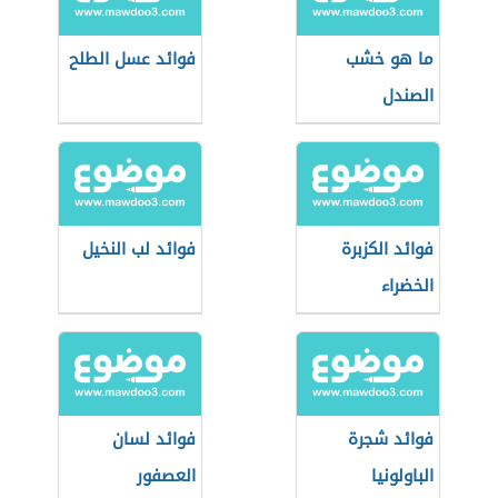
ما هو خشب
فوائد عسل الطلح
الصندل
فوائد الكزبرة
فوائد لب النخيل
الخضراء
فوائد شجرة
فوائد لسان
الباولونيا
العصفور