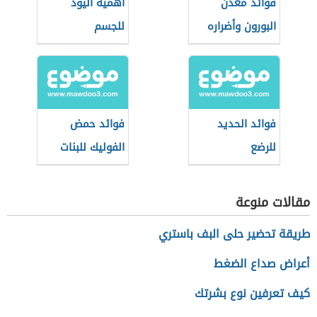
فوائد معدن
أهمية اليود
البورون وأضراره
للجسم
فوائد الحديد
فوائد حمض
للرضع
الفوليك للبنات
مقالات منوعة
طريقة تحضير حلى البف باستري
أعراض صداع الضغط
كيف تعرفين نوع بشرتك