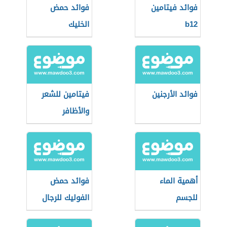
فوائد فيتامين
فوائد حمض
b12
الخليك
فوائد الأرجنين
فيتامين للشعر
والأظافر
أهمية الماء
فوائد حمض
للجسم
الفوليك للرجال