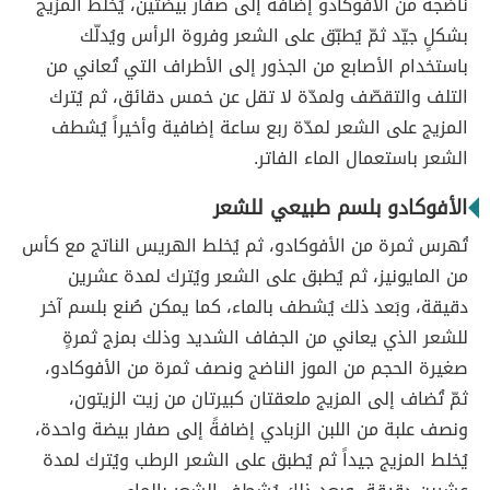
ناضجة من الأفوكادو إضافةً إلى صفار بيضتين، يُخلط المزيج
بشكلٍ جيّد ثمّ يُطبّق على الشعر وفروة الرأس ويُدلّك
باستخدام الأصابع من الجذور إلى الأطراف التي تُعاني من
التلف والتقصّف ولمدّة لا تقل عن خمس دقائق، ثم يُترك
المزيج على الشعر لمدّة ربع ساعة إضافية وأخيراً يُشطف
الشعر باستعمال الماء الفاتر.
الأفوكادو بلسم طبيعي للشعر
تُهرس ثمرة من الأفوكادو، ثم يُخلط الهريس الناتج مع كأس
من المايونيز، ثم يُطبق على الشعر ويُترك لمدة عشرين
دقيقة، وبَعد ذلك يُشطف بالماء، كما يمكن صُنع بلسم آخر
للشعر الذي يعاني من الجفاف الشديد وذلك بمزج ثمرةٍ
صغيرة الحجم من الموز الناضج ونصف ثمرة من الأفوكادو،
ثمّ تُضاف إلى المزيج ملعقتان كبيرتان من زيت الزيتون،
ونصف علبة من اللبن الزبادي إضافةً إلى صفار بيضة واحدة،
يُخلط المزيج جيداً ثم يُطبق على الشعر الرطب ويُترك لمدة