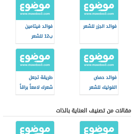
فوائد الجزر للشعر
فوائد فيتامين
ب12 للشعر
فوائد حمض
طريقة تجعل
الفوليك للشعر
شعرك لامعاً براقاً
مقالات من تصنيف العناية بالذات