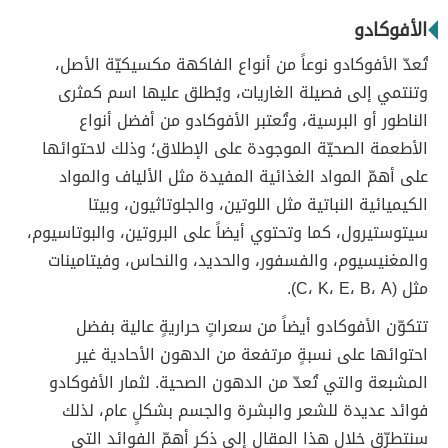
الأفوكادو
تُعدّ الأفوكادو نوعاً من أنواع الفاكهة مكسيكيّة الأصل،
وتنتمي إلى فصيلة الغاريات، ويُطلق عليها اسم كمثرى
الناطور أو البرسية، وتُعتبر الأفوكادو من أفضل أنواع
الأطعمة الصحيّة الموجودة على الإطلاق؛ وذلك لاحتوائها
على أهمّ المواد الغذائية المفيدة مثل الألياف والمواد
الكيميائية النباتية مثل اللوتين، والجلوتاثيون، وبيتا
سيتوستيرول، كما وتحتوي أيضاً على البروتين، والبوتاسيوم،
والمغنيسيوم، والفسفور، والحديد، والنحاس، وفيتامينات
مثل (C، K، E، B، A).
تتكوّن الأفوكادو أيضاً من سعراتٍ حراريةٍ عالية بفضل
احتوائها على نسبةٍ مرتفعة من الدهون الأحادية غير
المشبعة والتي تُعدّ من الدهون الصحية. لثمار الأفوكادو
فوائد عديدة للشعر والبشرة والجسم بشكلٍ عام، لذلك
سنتطرّق خلال هذا المقال إلى ذكر أهمّ الفوائد التي