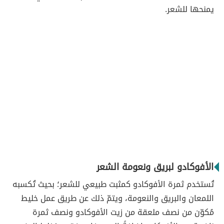
يمنحها للشعر.
الأفوكادو لبريق ونعومة الشعر
تُستخدم ثمرة الأفوكادو كمثبت طبيعي للشعر؛ بحيث تُكسبه
اللمعان والبريق والنعومة، ويتمّ ذلك عن طريق عمل خليط
مُكوّن من نصف ملعقة من زيت الأفوكادو ونصف ثمرة