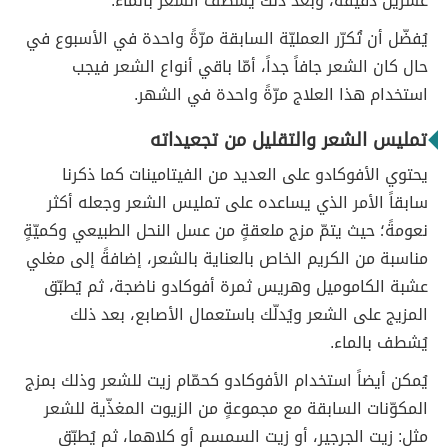
عشرين دقيقة، وبعد ذلك يُشطف الشعر بالماء.
يُفضّل أن تُكرّر العمليّة السابقة مرّةً واحدة في الأسبوع في
حال كان الشعر جافاً جداً، أمّا باقي أنواع الشعر فيجب
استخدام هذا العلاج مرّةً واحدة في الشهر.
تمليس الشعر والتقليل من تجعيداته
يحتوي الأفوكادو على العديد من الفيتامينات كما ذكرنا
سابقاً الأمر الذي يساعده على تمليس الشعر وجعله أكثر
نعومةً؛ حيث يتمّ مزج ملعقةٍ من عسل النحل الطبيعي وكميّةٍ
مناسبة من الكريم الخاص بالعناية بالشعر، إضافةً إلى مغلي
عشبة الكاموميل وهريس ثمرة أفوكادو ناضجة، ثم يُطبّق
المزيج على الشعر ويُدلّك باستعمال الأصابع، بعد ذلك
يُشطف بالماء.
يُمكن أيضاً استخدام الأفوكادو كحمّام زيت للشعر وذلك بمزج
المكوّنات السابقة مع مجموعةٍ من الزيوت المغذّية للشعر
مثل: زيت الجرجير، أو زيت السمسم أو كلاهما، ثم يُطبّق