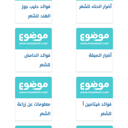
أضرار الحناء للشعر
فوائد حليب جوز
الهند للشعر
أضرار الصبغة
فوائد الحامض
للشعر
فوائد فيتامين أ
معلومات عن زراعة
للشعر
الشعر