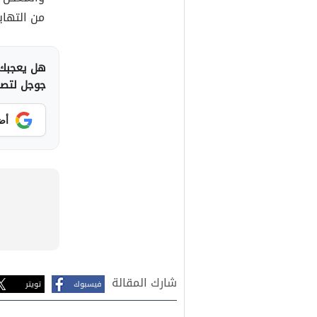
من التهاب
هل يعجبك 
جوجل لتصلك
أض
شارك المقالة
فيسبوك
تويتر