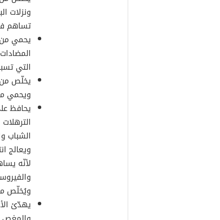
ونزلات ال
تساهم في 
يحمي من ا
المضادات
التي تسبب
يخلّص من 
ويحمي من 
يحافظ على
الترهلات 
الشباب وا
ويعالج ان
لأنّه يسا
والفيروسا
ويُخلّص من
يهدّئ الأ
والمغص ال