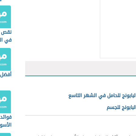
نقص و
في ال
أفضل 
لبابونج للحامل في الشهر التاسع
لبابونج للجسم
فوائد
الأسود