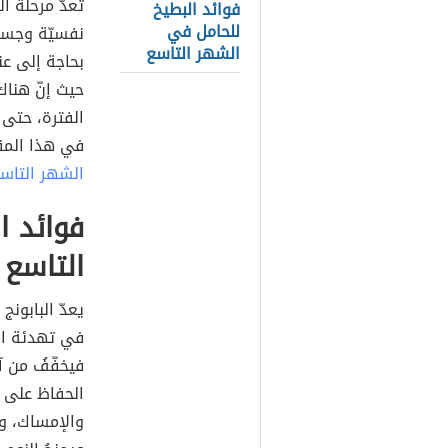
تعدّ مرحلة ا
فوائد البطيخ
للحامل في
نفسيّة وجسدي
الشهر التاسع
بحاجة إلى عن
حيث إنّ هناك
الفترة، حتى 
في هذا المقا
الشهر التاس
فوائد ا
التاسع
يعدّ البابون
في تهدئة ان
فيخفّفُ من آ
الحفاظ على صح
والإمساك، وع