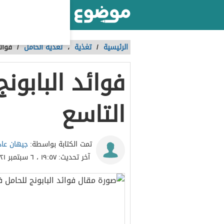
أكبر موقع عربي بالعالم
الرئيسية
/
تغذية
،
تغذية الحامل
/
فوائ
فوائد البابون
التاسع
جيهان عا
تمت الكتابة بواسطة:
آخر تحديث:
١٩:٥٧ ، ٦ سبتمبر ٢٠٢١