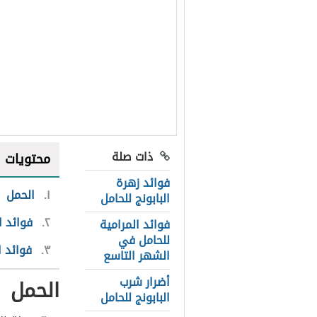
ذات صلة
محتويات
فوائد زهرة
١
الحمل
البابونج للحامل
٢
فوائد ا
فوائد المرامية
للحامل في
٣
فوائد ا
الشهر التاسع
أضرار شرب
الحمل
البابونج للحامل