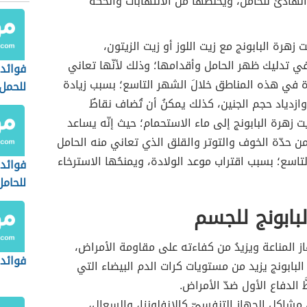
 الهادئ للحامل، ويخلصها من الالتهابات والحكّة
 زهرة البابونج مع زيت اللوز أو زيت الزيتون،
 تدليك ظهر الحامل وأقدامها؛ وذلك لأنّها تعاني
فوائد 
ة في هذه المناطق خلالَ الشهر التاسع؛ بسبب زيادة
للحمل
وازدياد حجم الجنين، كذلك يمكنُ أن تُضاف نقاطٌ
 زهرة البابونج إلى ماء الاستحمام؛ حيث إنّه يساعد
ن حدّة الخوف والتوتر والقلق الذي تعاني منه الحامل
اسع؛ بسبب اقتراب موعد الولادة، ويمنحُها الاسترخاء
فوائد 
للحامل
لبابونج للجسم
ز المناعة ويزيدُ من كفاءته على مقاومة الأمراض،
فوائد 
 البابونج يزيد من مستويات كرات الدم البيضاء التي
 الدفاع الأول ضدّ الأمراض.
 مشاكل الجهاز التنفسيّ كالإنفلونزا، والسعال،