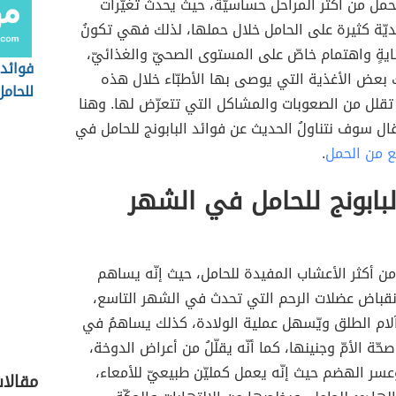
لحمل من أكثر المراحل حساسيّةً، حيث يحدث تغيّرات
ّة كثيرة على الحامل خلال حملها، لذلك فهي تكونُ
ايةٍ واهتمام خاصّ على المستوى الصحيّ والغذائيّ،
فوائد
 بعض الأغذية التي يوصى بها الأطبّاء خلال هذه
للحامل
تقلل من الصعوبات والمشاكل التي تتعرّض لها. وهنا
ل سوف نتناولُ الحديث عن فوائد البابونج للحامل في
ع من الحمل
.
لبابونج للحامل في الشهر
ج من أكثر الأعشاب المفيدة للحامل، حيث إنّه يساهم
قباض عضلات الرحم التي تحدث في الشهر التاسع،
لام الطلق ويّسهل عملية الولادة، كذلك يساهمُ في
ّة الأمّ وجنينها، كما أنّه يقلّلُ من أعراض الدوخة،
سر الهضم حيث إنّه يعمل كمليّن طبيعيّ للأمعاء،
مقالا