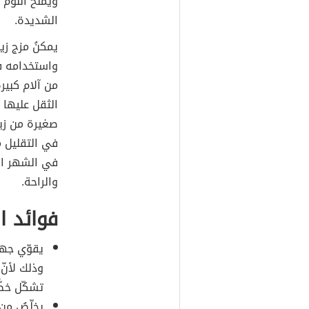
ويمنحُ النوم
الشديدة.
يمكنُ مزج زيت
واستخدامه في
من آلام كبير
الثقل عليها 
صغيرة من زيت
في التقليل م
في الشهر الت
والراحة.
فوائد ا
يقوّي جها
وذلك لأنّ
تشكّل خطَّ
يخلّصُ من