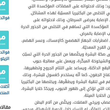
برد؛ وذلك لاحتوائه على المضادّات المؤكسدة التي
التخلص من البكتيريا المسبّبة لهذه المشاكل.
فوائد 
لإصابة بمرضى السرطان، وذلك لاحتوائه على
 المؤكسدة التي تساهم في التخلص من الجذور الحرة
 الإصابة بالمرض.
اضطرابات الجهاز الهضميّ كالإمساك، وعسر الهضم،
القرح المعديّة.
فوائد 
 صحّة البشرة ويخلّصها من الجذور الحرة التي تسبّبُ
الزيتو
والشيخوخة المبكّرة، ويعمل على معالجة حبوب
لبقع الداكنة، ويساعد على التئام الجروح وتطهيرها،
تفاخ الجفون، كما أنّه يستخدم كغسول للبشرة، وذلك
هم في تنقية البشرة ويطهّرها، ويخلصها من البكتيريا
أكلات
ت التي تؤدّي إلى ظهور الحبوب، ويجدّدُ خلايا البشرة،
المنخ
 الخلايا الميتة.
عصاب ويرخي العضلات، ويخلّص من آلام البطن
مقالا
ذي تتعرّضُ له النساء خلال الدورة الشهريّة، ويحمي