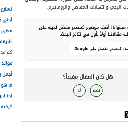
ات الرحم، والتهابات المفاصل والروماتيزم.
تسارع 
أحلى ك
محتوانا؟ أضف موضوع كمصدر مفضل لديك على
معنى ا
 مقالاتنا أولاً بأول في نتائج البحث.
طريقة 
ف كمصدر مفضل على Google
كم عدد
فوائد 
أجمل ر
هل كان المقال مفيداً؟
ما هو ا
نعم
لا
احتباس
كيفية ا