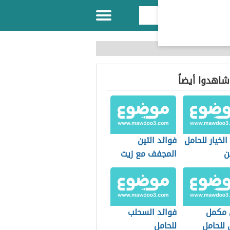
 شاهدوا أيضاً
الخيار للحامل
فوائد التين
ن
المجفف مع زيت
الزيتون للحامل
 مكمل
فوائد السحلب
 للحامل
للحامل