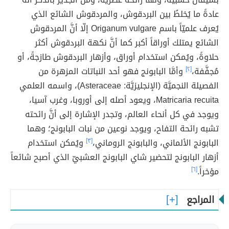
عادةً ما يُخلطُ بين البردقوش، والمردقوش الشائع الذي
يُعرف علميّاً باسم Origanum vulgare إلّا أنَّ المردقوش
الشائع يمتلك أوراقاً أكبر كما أنَّ نكهة البردقوش أكثر
حلاوةً، ويُمكن استخدام أوراق، وأزهار البردقوش طازجةً، أو
مُجفَّفة،
[٢]
وأمَّا البابونج فهو أحد النباتات المزهرة من
الفصيلة النجميَّة (الإنجليزيَّة: Asteraceae)، واسمه العلمي
Matricaria recuita، ويعود أصله إلى أوروبا، وغرب آسيا،
ويوجد في كل أنحاء العالم، وتجدر الإشارة إلى أنَّ رائحته
تشبه رائحة التفاح، ويوجد نوعين من نبات البابونج؛ وهما
البابونج الألماني، والبابونج الروماني،
[٣]
ويُمكن استخدام
أزهار البابونج لتحضير شاي البابونج العشبيّ الذي أصبح شائعاً
مؤخراً.
[٦]
المراجع