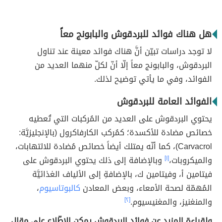
هل هناك فوائد للبردقوش والبابونج معاً
لا توجد دراسات تبيّن أنَّ هناك فوائد معينة عند تناول
البردقوش، والبابونج معاً إلّا أنّ لكلّ منهما العديد من
الفوائد، وفي ما يأتي توضيح لذلك.
الفوائد العامة للبردقوش
يحتوي البردقوش على العديد من المُركبات التي تُعطيه
خصائص مضادة للأكسدة؛ كمُركب الكارفاكرول (بالإنجليزيَّة:
Carvacrol)، كما أنّه يمتلك أيضاً خصائص مُضادة للالتهابات،
والميكروبات،
[١]
وبالإضافة إلى ذلك يحتوي البردقوش على
فيتامين أ، وفيتامين ك، بالإضافةِ إلى الألياف الغذائيَّة
المُهمّة لصحة الأمعاء، وبعض المعادن
كالبوتاسيوم
،
والمنغنيز، والمغنيسيوم.
[٢]
ولقراءة المزيد عن فوائد البردقوش يمكن الاطّلاع على مقال