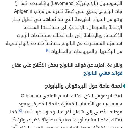
الليفومينول (بالإنجليزيّة: Levomenol) وأكاسيده، كما أنّ
نبات البابونج يحتوي على كميّة كبيرة من مُركب Apigenin
وهو من المواد الطبيعية التي قد تُساهم في تقليل خطر
الإصابة بالسرطان، بالإضافةِ إلى خصائصها المضادة
للأكسدة، وبالإضافة إلى ذلك تمتلك مستخلصات الزيوت
أساسيَّة المُستخرجة من البابونج خصائصاً مُضادة لأنواعٍ معينة
من البكتيريا، والفيروسات، والفطريات.
[٤]
ولقراءة المزيد عن فوائد البابونج يمكن الاطّلاع على مقال
فوائد مغلي البابونج
لمحة عامة حول البردقوش والبابونج
يُعدّ البردقوش الذي يمتلك الاسم العلمي Origanum
majorana من الأعشاب المُعمِّرة دائمة الخضرة، ويعود
موطنه الأصلي إلى شمال أفريقيا، وجنوب غرب آسيا،
[٥]
كما
تمتلك هذه العشبة أوراقاً صغيرةً بيضاويَّة خضراء، وترتبطُ
بسيقان خشبيَّة، ولها رائحة عطرية، ومن الجدير بالذكر أنَّه