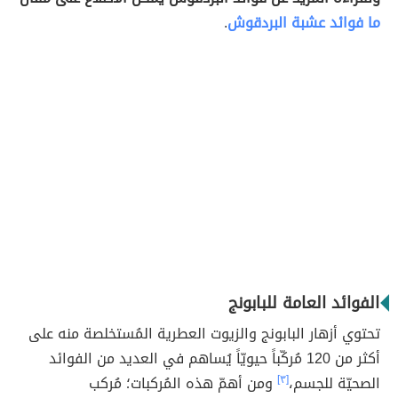
ما فوائد عشبة البردقوش
.
الفوائد العامة للبابونج
تحتوي أزهار البابونج والزيوت العطرية المُستخلصة منه على
أكثر من 120 مُركّباً حيويّاً يُساهم في العديد من الفوائد
الصحيّة للجسم،
[٣]
ومن أهمّ هذه المُركبات؛ مُركب