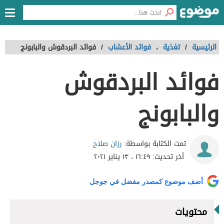
الرئيسية
/
تغذية
،
فوائد الأعشاب
/
فوائد البردقوش والبابونج
فوائد البردقوش
والبابونج
رزان صلاح
تمت الكتابة بواسطة:
آخر تحديث:
١٦:٤٩ ، ١٣ يناير ٢٠٢١
أضف موضوع كمصدر مفضل في جوجل
محتويات