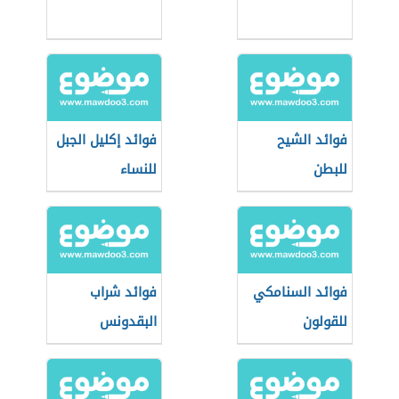
فوائد الشيح
فوائد إكليل الجبل
للبطن
للنساء
فوائد السنامكي
فوائد شراب
للقولون
البقدونس