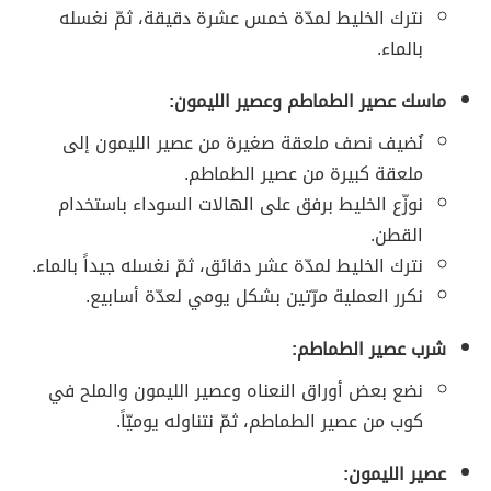
نترك الخليط لمدّة خمس عشرة دقيقة، ثمّ نغسله
بالماء.
ماسك عصير الطماطم وعصير الليمون:
نُضيف نصف ملعقة صغيرة من عصير الليمون إلى
ملعقة كبيرة من عصير الطماطم.
نوزّع الخليط برفق على الهالات السوداء باستخدام
القطن.
نترك الخليط لمدّة عشر دقائق، ثمّ نغسله جيداً بالماء.
نكرر العملية مرّتين بشكل يومي لعدّة أسابيع.
شرب عصير الطماطم:
نضع بعض أوراق النعناه وعصير الليمون والملح في
كوب من عصير الطماطم، ثمّ نتناوله يوميّاً.
عصير الليمون: