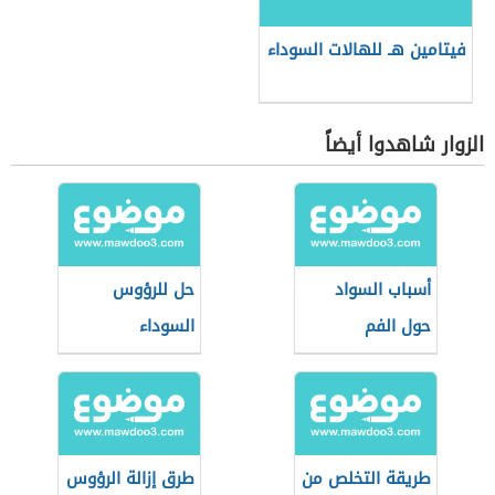
فيتامين هـ للهالات السوداء
الزوار شاهدوا أيضاً
أسباب السواد
حل للرؤوس
حول الفم
السوداء
طريقة التخلص من
طرق إزالة الرؤوس