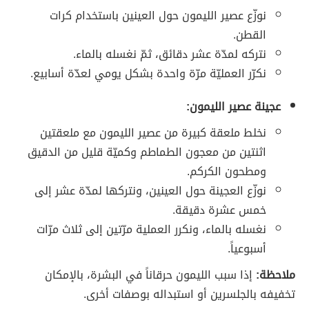
نوزّع عصير الليمون حول العينين باستخدام كرات
القطن.
نتركه لمدّة عشر دقائق، ثمّ نغسله بالماء.
نكرّر العمليّة مرّة واحدة بشكل يومي لعدّة أسابيع.
عجينة عصير الليمون:
نخلط ملعقة كبيرة من عصير الليمون مع ملعقتين
اثنتين من معجون الطماطم وكميّة قليل من الدقيق
ومطحون الكركم.
نوزّع العجينة حول العينين، ونتركها لمدّة عشر إلى
خمس عشرة دقيقة.
نغسله بالماء، ونكرر العملية مرّتين إلى ثلاث مرّات
أسبوعياً.
ملاحظة:
إذا سبب الليمون حرقاناً في البشرة، بالإمكان
تخفيفه بالجلسرين أو استبداله بوصفات أخرى.