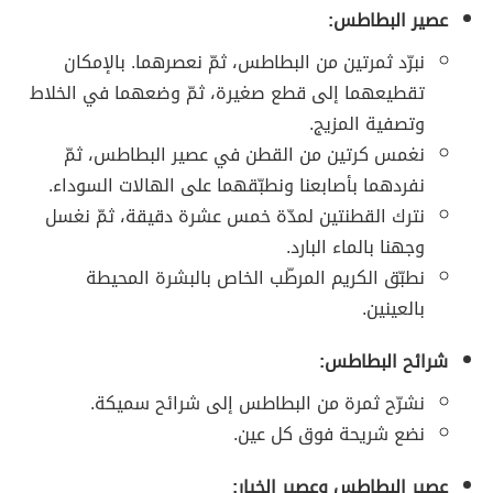
عصير البطاطس:
نبرّد ثمرتين من البطاطس، ثمّ نعصرهما. بالإمكان
تقطيعهما إلى قطع صغيرة، ثمّ وضعهما في الخلاط
وتصفية المزيج.
نغمس كرتين من القطن في عصير البطاطس، ثمّ
نفردهما بأصابعنا ونطبّقهما على الهالات السوداء.
نترك القطنتين لمدّة خمس عشرة دقيقة، ثمّ نغسل
وجهنا بالماء البارد.
نطبّق الكريم المرطّب الخاص بالبشرة المحيطة
بالعينين.
شرائح البطاطس:
نشرّح ثمرة من البطاطس إلى شرائح سميكة.
نضع شريحة فوق كل عين.
عصير البطاطس وعصير الخيار: