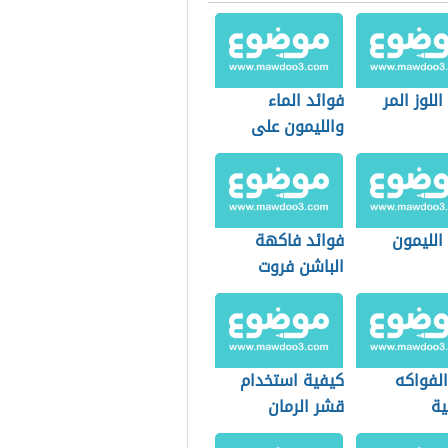
اللوز المر
فوائد الماء
والليمون على
الريق
الليمون
فوائد فاكهة
الباشن فروت
الفواكه
كيفية استخدام
ية
قشر الرمان