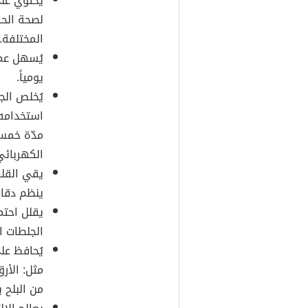
يحتوي على
لصحة الحا
المختلفة.
يُسهل عمل
يومياً.
يُخلص الج
استخدامه
مدّة خمس 
الكهربائي 
يقي القلب
ينظم دقات
يقلل احتم
الجلطات ا
يُحافظ عل
مثل: الأر
من البلح يو