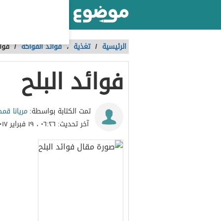
أكبر موقع عربي بالعالم
الرئيسية
/
تغذية
،
فوائد الفواكه
/
فوائ
فوائد البلح
مريانا قم
تمت الكتابة بواسطة:
آخر تحديث:
٠٦:٢٦ ، ١٩ فبراير ٢٠١٧