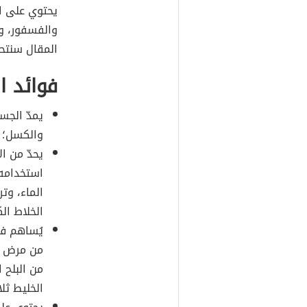
يحتوي على ال
والفسفور، وا
المقال سنتح
فوائد ال
يمدّ الجس
والكسل؛ ل
يحدّ من ا
استخدامه 
الماء، وت
الخلاط الك
يُساهم في
من مرض ال
من البلح 
الخليط ثلا