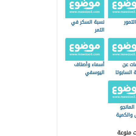
التمور
نسبة السكر في
التمر
ات عن
أسماء وأصناف
 السابوتا
اليوسفي
المانجو
 والكمية
وح بها
ت منوعة