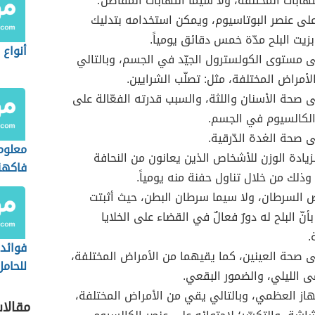
لتهابات المختلفة، ولا سيما التهابات المفاصل؛
على عنصر البوتاسيوم، ويمكن استخدامه بتدليك
زيت البلح مدّة خمس دقائق يومياً.
أنواع 
 مستوى الكولسترول الجيّد في الجسم، وبالتالي
أمراض المختلفة، مثل: تصلّب الشرايين.
ى صحة الأسنان واللثة، والسبب قدرته الفعّالة على
لكالسيوم في الجسم.
 صحة الغدة الدّرقية.
معلوم
زيادة الوزن للأشخاص الذين يعانون من النحافة
فاكهة
 وذلك من خلال تناول حفنة منه يومياً.
ض السرطان، ولا سيما سرطان البطن، حيث أثبتت
أنّ البلح له دورٌ فعالٌ في القضاء على الخلايا
.
فوائد 
ى صحة العينين، كما يقيهما من الأمراض المختلفة،
للحامل
ى الليلي، والضمور البقعي.
المسم
هاز العظمي، وبالتالي يقي من الأمراض المختلفة،
مقالا