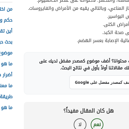
اشة، والتكسّر؛ لاحتوائه على عنصر الكالسيوم.
هاز المناعي، وبالتالي يقيه من الأمراض والفايروسات.
من اخت
 البواسير.
حكم وأ
مراض الكلى.
أين تقع
 صحة الكبد.
الية الإصابة بعسر الهضم.
بحث حو
موضوع 
محتوانا؟ أضف موضوع كمصدر مفضل لديك على
ما هو 
 مقالاتنا أولاً بأول في نتائج البحث.
أضرار ص
ف كمصدر مفضل على Google
ما معن
طريقة 
ما هو 
هل كان المقال مفيداً؟
نعم
لا