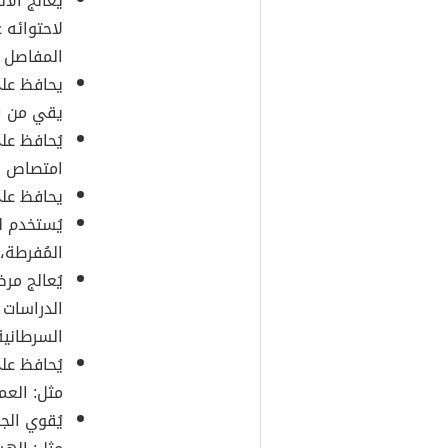
يعالج الا
لاحتوائه 
المفاصل ب
يحافظ على
يقي من ال
يُحافظ عل
امتصاص ا
يحافظ على
يُستخدم ل
المُفرطة،
يُعالج مر
الدراسات ب
السرطانية
يُحافظ عل
مثل: العم
يُقوي الج