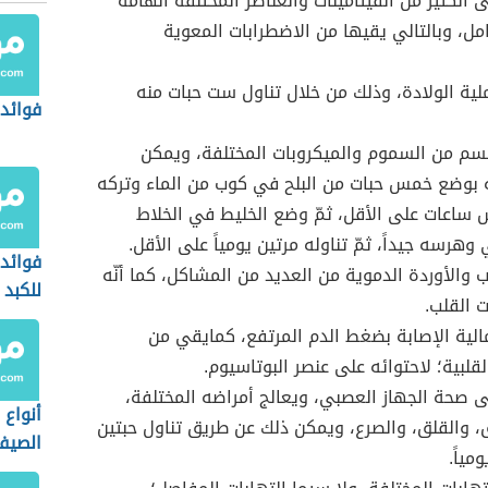
 الكثير من الفيتامينات والعناصر المختلفة الهامة
مل، وبالتالي يقيها من الاضطرابات المعوية
ية الولادة، وذلك من خلال تناول ست حبات منه
فوائد 
سم من السموم والميكروبات المختلفة، ويمكن
 بوضع خمس حبات من البلح في كوب من الماء وتركه
ساعات على الأقل، ثمّ وضع الخليط في الخلاط
وهرسه جيداً، ثمّ تناوله مرتين يومياً على الأقل.
فوائد 
 والأوردة الدموية من العديد من المشاكل، كما أنّه
للكبد
 القلب.
الية الإصابة بضغط الدم المرتفع، كمايقي من
لقلبية؛ لاحتوائه على عنصر البوتاسيوم.
ى صحة الجهاز العصبي، ويعالج أمراضه المختلفة،
أنواع 
ق، والقلق، والصرع، ويمكن ذلك عن طريق تناول حبتين
الصيف
مياً.