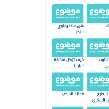
كه
على ماذا يحتوي
التمر
التوت
كيف تؤكل فاكهة
ي
البابايا
البطيخ
فوائد الحبحب
 السكري