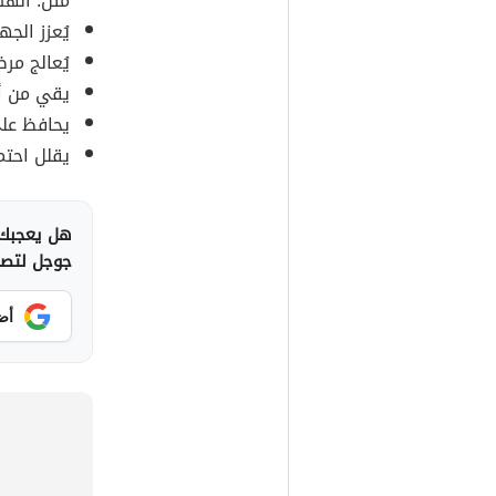
مثل: الهش
يُعزز الج
يُعالج مرض
يقي من أ
يحافظ على
يقلل احتم
هل يعجبك 
جوجل لتصلك
أض