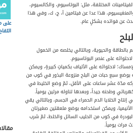
فيتامينات المختلفة، مثل: البوتاسيوم، والكالسيوم،
لمنغيسيوم، هذا عدا عن فيتامين أ، ج، ك، وفي هذا
دث عن فوائده بشكلٍ عام.
على م
التفاح
بلح
م بالطاقة والحيوية، وبالتالي يخلصه من الخمول
احتوائه على عنصر البوتاسيوم.
لإمساك؛ لاحتوائه على الألياف بكمياتٍ كبيرةٍ، ويمكن
بوضع سبع حبات من البلح منزوعة البذور في كوب من
ركه مدّة عشر ساعات على الأقل، ثمّ وضع الخليط في
هربائي وطحنه جيداً، وبعدها تناوله مرتين يومياً.
 إنتاج الخلايا الدم الحمراء في الجسم، وبالتالي يقي
أنيميا، ويمكن استخدامه بوضع ملعقتين صغيرتان
البودرة في كوب من الحليب السائل والخلط، ثمّ شرب
ث مرات يومياً.
مقالا