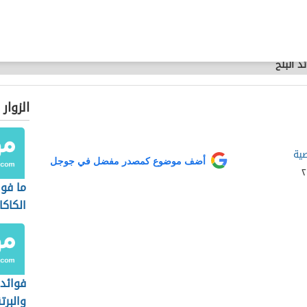
د البلح
الزوار
صية
أضف موضوع كمصدر مفضل في جوجل
ما فو
الكاكا
فوائد 
والبرت