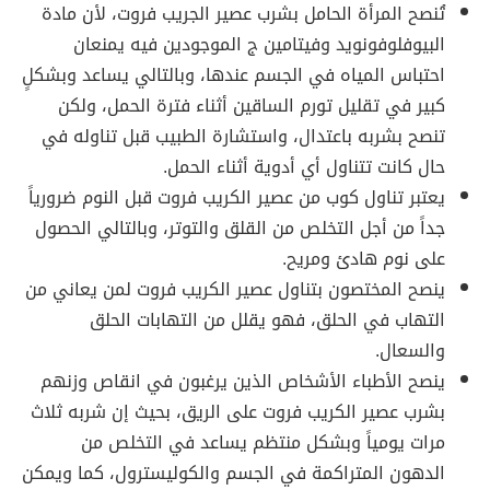
تُنصح المرأة الحامل بشرب عصير الجريب فروت، لأن مادة
البيوفلوفونويد وفيتامين ج الموجودين فيه يمنعان
احتباس المياه في الجسم عندها، وبالتالي يساعد وبشكلٍ
كبير في تقليل تورم الساقين أثناء فترة الحمل، ولكن
تنصح بشربه باعتدال، واستشارة الطبيب قبل تناوله في
حال كانت تتناول أي أدوية أثناء الحمل.
يعتبر تناول كوب من عصير الكريب فروت قبل النوم ضرورياً
جداً من أجل التخلص من القلق والتوتر، وبالتالي الحصول
على نوم هادئ ومريح.
ينصح المختصون بتناول عصير الكريب فروت لمن يعاني من
التهاب في الحلق، فهو يقلل من التهابات الحلق
والسعال.
ينصح الأطباء الأشخاص الذين يرغبون في انقاص وزنهم
بشرب عصير الكريب فروت على الريق، بحيث إن شربه ثلاث
مرات يومياً وبشكل منتظم يساعد في التخلص من
الدهون المتراكمة في الجسم والكوليسترول، كما ويمكن