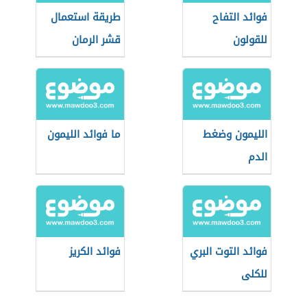
فوائد التفاح
طريقة استعمال
للقولون
قشر الرمان
الليمون وضغط
ما فوائد الليمون
الدم
فوائد التوت البري
فوائد الكريز
للكلى