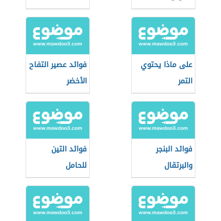
على ماذا يحتوي
فوائد عصير التفاح
التمر
الأخضر
فوائد البنجر
فوائد التين
والبرتقال
للحامل