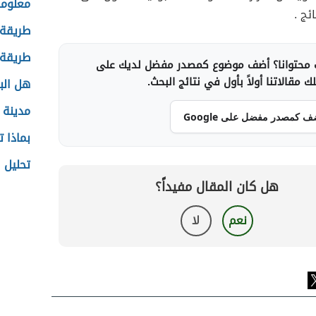
معلوما
ئج .
طريقة ل
طريقة 
محتوانا؟ أضف موضوع كمصدر مفضل لديك على
 مقالاتنا أولاً بأول في نتائج البحث.
هل الب
مدينة 
ف كمصدر مفضل على Google
بماذا 
تحليل 
هل كان المقال مفيداً؟
نعم
لا