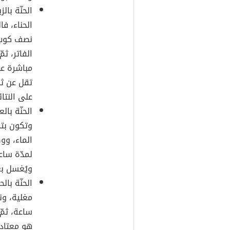
الحنّة با
الحناء، ف
نصف كوب م
الفاتر، ث
مباشرة عل
تقل عن ثلا
على النتائ
الحنّة با
وتكون بتذ
الماء، وو
لمدّة ساع
ويُغسل بع
الحنّة با
مغلية، ون
ساعة، ثمّ 
هو معتاد،