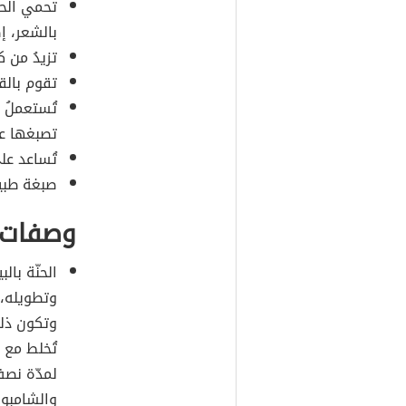
تحمي الحن
بالشعر، إ
تزيدُ من 
تقوم بالق
تُستعملُ
تصبغها عل
تُساعد عل
صبغة طبيع
وصفات ب
الحنّة بال
وتطويله، 
وتكون ذلك
تُخلط مع
لمدّة نصف
والشامبو 