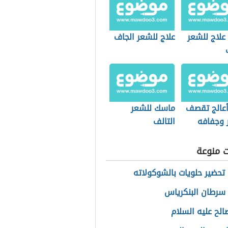
علاج للشعر
علاج للشعر الجاف
عالج تقصف
ماسك للشعر
 وجفافه
التالف
ت منوعة
تحضير حلويات بالشوكولاته
سرطان البنكرياس
لح عليه السلام