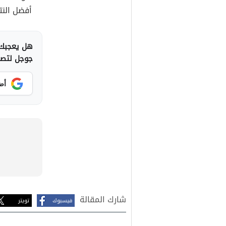
أفضل النتا
هل يعجبك 
جوجل لتصلك
أض
شارك المقالة
فيسبوك
تويتر