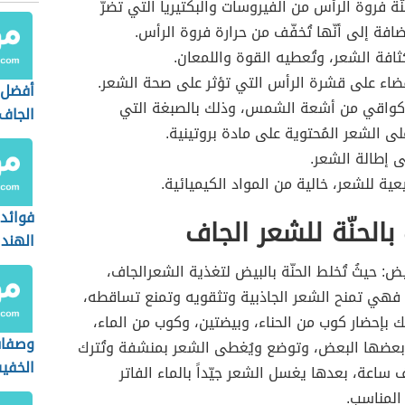
ّة فروة الرأس من الفيروسات والبكتيريا التي تضرّ
ضافة إلى أنّها تُخفّف من حرارة فروة الرأس.
كثافة الشعر، وتُعطيه القوة واللمعان.
ضاء على قشرة الرأس التي تؤثر على صحة الشعر.
أفضل 
 كواقي من أشعة الشمس، وذلك بالصبغة التي
الجاف
ى الشعر المُحتوية على مادة بروتينية.
ى إطالة الشعر.
ية للشعر، خالية من المواد الكيميائية.
فوائد 
الحنّة للشعر الجاف
الهند 
بيض: حيثُ تُخلط الحنّة بالبيض لتغذية الشعرالجاف،
فهي تمنح الشعر الجاذبية وتثقويه وتمنع تساقطه،
 بإحضار كوب من الحناء، وبيضتين، وكوب من الماء،
وصفات
 بعضها البعض، وتوضع ويُغطى الشعر بمنشفة وتُترك
الخفي
 ساعة، بعدها يغسل الشعر جيّداً بالماء الفاتر
المناسب.