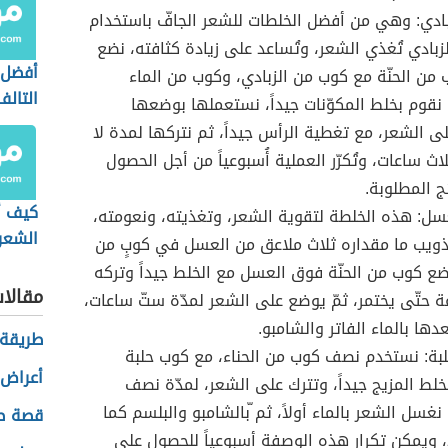
لزبادي: وهي من أفضل الخلطات للشعر الجافّ باستخدام
الزبادي تُغذي الشعر، وتُساعد على زيادة كثافته، نضع
أفضل 
ن الحنّة مع كوب من الزبادي، وكوب من الماء
التالف
مّ نقوم بخلط المكوّنات جيداً، نستعملها بوضعها
ى الشعر، مع تغطية الرأس جيداً، ثم نتركها لمدة لا
ث ساعات، وتُكرّر العملية أُسبوعياً من أجل الحصول
ج المطلوبة.
كيف أ
لعسل: هذه الخلطة لتقوية الشعر، وتغذيته، ونعومته،
الشعر
ويب ما مقداره ثلاث ملاعق من العسل في كوبٍ من
ضع كوب من الحنّة فوق العسل مع الخلط جيداً وتركه
مقالا
ة حتّى يختمر، ثمّ يوضع على الشعر لمدّة ستّ ساعات،
دها بالماء الفاتر والشامبو.
طريقة 
لحلبة: نستخدم نصف كوب من الحناء، مع كوب حلبة
أعراض 
خلط المزيج جيداً، وتترك على الشعر، لمدّة نصف
نغسل الشعر بالماء أولاً، ثم ّبالشامبو والبلسم كما
قصة صا
 ويمكن تكرار هذه الوصفة أسبوعياً للحصول على